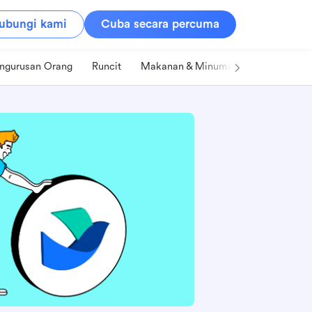
ubungi kami
Cuba secara percuma
ngurusan Orang
Runcit
Makanan & Minuman
Teknologi &