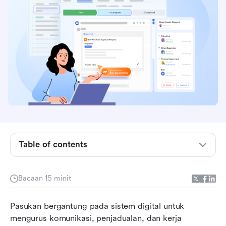
Apakah aliran automasi?
Jenis aliran automasi
Bagaimana automasi aliran kerja berfungsi
Table of contents
Komponen penting bagi aliran automasi yang
berkesan
Bacaan 15 minit
Bina aliran anda: Cuba Lark untuk membina
aliran automasi dengan mudah merentasi
Pasukan bergantung pada sistem digital untuk 
pasukan
mengurus komunikasi, penjadualan, dan kerja 