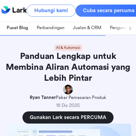
Hubungi kami
Cuba secara percuma
Pusat Blog
Perbandingan
Jualan & CRM
Pengurusan 
AI & Automasi
Panduan Lengkap untuk
Membina Aliran Automasi yang
Lebih Pintar
Ryan Tanner
Pakar Pemasaran Produk
18 Dis 2025
Gunakan Lark secara PERCUMA