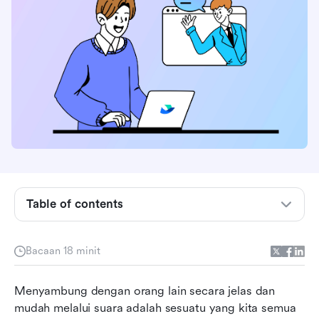
Apakah persidangan audio itu?
Persidangan audio vs. persidangan video
Table of contents
Apakah perkhidmatan panggilan persidangan
itu?
Bacaan 18 minit
Lark: Perisian persidangan audio terbaik untuk
Menyambung dengan orang lain secara jelas dan 
panggilan berkualiti
mudah melalui suara adalah sesuatu yang kita semua 