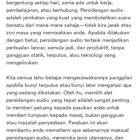
Sekilas pandang pada 8 perkhidmatan
bergantung setiap hari, sama ada untuk kerja, 
panggilan persidangan popular yang lain
pembelajaran, atau berhubung. Persidangan audio 
adalah jambatan yang kuat yang membolehkan suara 
Jenis persidangan audio yang anda perlu
bersatu dari mana-mana sahaja—tidak kira jarak atau 
ketahui
zon masa yang memisahkan anda. Apabila dilakukan 
dengan betul, persidangan audio terbaik menjadikan 
Bagaimanakah alat persidangan audio berfungsi
perbualan lancar, semula jadi, dan produktif, tanpa 
di belakang tabir?
gangguan statik, terputus, atau teknologi yang 
Isu biasa dengan persidangan audio dan cara
mengelirukan.
mengatasinya
Kita semua tahu betapa mengecewakannya panggilan 
Kesimpulan
apabila bunyi terputus atau bunyi latar mengatasi apa 
yang sedang dikatakan. Oleh itu, memilih alat 
Bacaan berkaitan
persidangan audio yang tepat adalah sangat penting. 
Ia memberi peluang kepada pasukan anda untuk 
memberi tumpuan kepada mesej, bukan gangguan 
atau masalah penyediaan. Panduan ini akan 
membantu anda memahami apa sebenarnya maksud 
persidangan audio, meneroka jenis utamanya, dan 