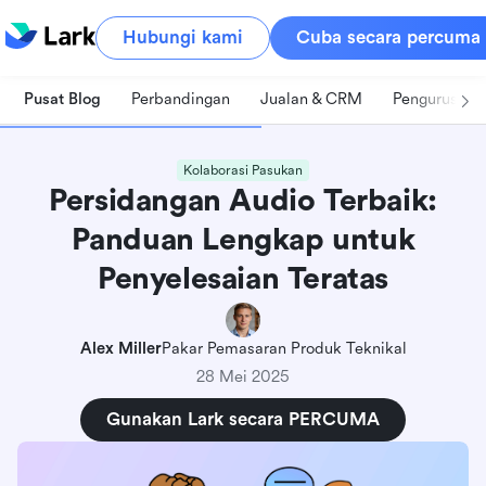
Hubungi kami
Cuba secara percuma
Pusat Blog
Perbandingan
Jualan & CRM
Pengurusan 
Kolaborasi Pasukan
Persidangan Audio Terbaik:
Panduan Lengkap untuk
Penyelesaian Teratas
Alex Miller
Pakar Pemasaran Produk Teknikal
28 Mei 2025
Gunakan Lark secara PERCUMA