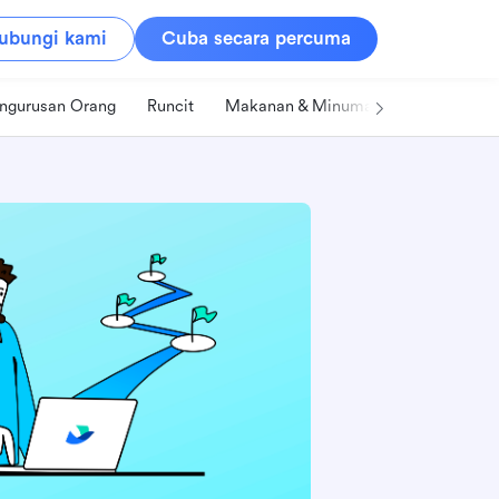
ubungi kami
Cuba secara percuma
ngurusan Orang
Runcit
Makanan & Minuman
Teknologi &