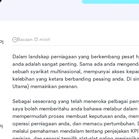
Bacaan 13 minit
PI
Dalam landskap perniagaan yang berkembang pesat har
anda adalah sangat penting. Sama ada anda mengendal
sebuah syarikat multinasional, mempunyai akses kepa
kelebihan yang ketara berbanding pesaing anda. Di sinil
Utama) memainkan peranan.
Sebagai seseorang yang telah meneroka pelbagai penye
saya boleh memberitahu anda bahawa melabur dalam pe
mempermudah proses membuat keputusan anda, meny
operasi perniagaan anda, dan memacu pertumbuhan. D
PI
melalui pemahaman mendalam tentang penjejakan KPI, a
perisian, dan senarai terpilih alat-alat paling menjan