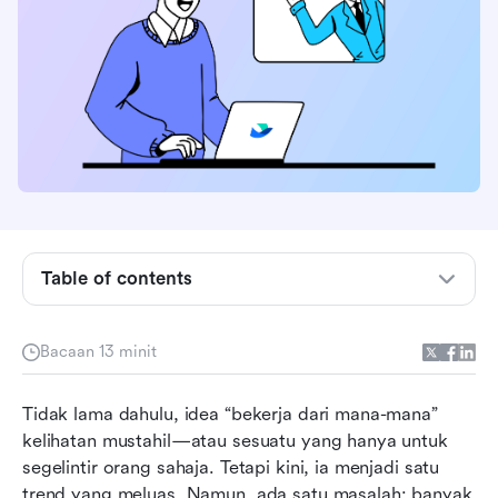
Table of contents
Trend kerja jarak jauh
Perkara yang perlu dicari dalam alat kolaborasi
Bacaan 13 minit
Alat kolaborasi terbaik untuk pasukan jarak jauh
Tidak lama dahulu, idea “bekerja dari mana-mana” 
sekilas
kelihatan mustahil—atau sesuatu yang hanya untuk 
10 alat kerjasama terbaik untuk pasukan jarak
segelintir orang sahaja. Tetapi kini, ia menjadi satu 
jauh pada tahun 2026
trend yang meluas. Namun, ada satu masalah: banyak 