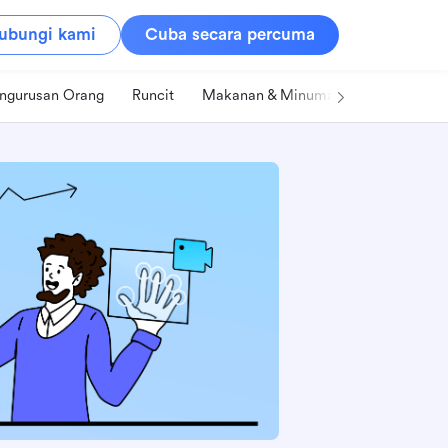
ubungi kami
Cuba secara percuma
ngurusan Orang
Runcit
Makanan & Minuman
Teknologi &