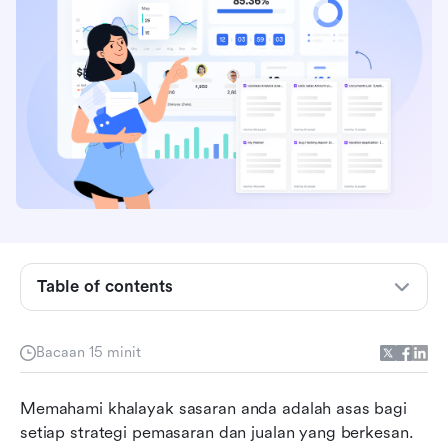
Mengapa persona pembeli masih penting
Apakah yang termasuk dalam templat persona
pembeli yang hebat
Table of contents
Cara membina persona pembeli anda langkah
demi langkah
Bacaan 15 minit
Masa untuk bertindak: Templat persona pembeli
Memahami khalayak sasaran anda adalah asas bagi 
sedia digunakan
setiap strategi pemasaran dan jualan yang berkesan. 