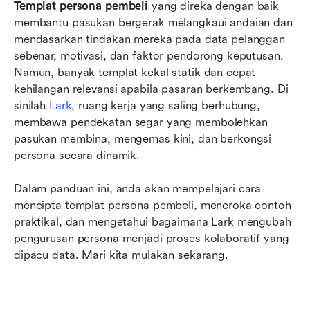
Mengapa Lark merupakan ruang kerja terbaik
Templat persona pembeli
 yang direka dengan baik 
untuk kolaborasi persona
membantu pasukan bergerak melangkaui andaian dan 
mendasarkan tindakan mereka pada data pelanggan 
Di mana persona pembeli tersasar—dan cara
sebenar, motivasi, dan faktor pendorong keputusan. 
mengekalkannya agar kekal nyata
Namun, banyak templat kekal statik dan cepat 
kehilangan relevansi apabila pasaran berkembang. Di 
Kesimpulan
sinilah 
Lark
, ruang kerja yang saling berhubung, 
Soalan Lazim
membawa pendekatan segar yang membolehkan 
pasukan membina, mengemas kini, dan berkongsi 
Bacaan berkaitan
persona secara dinamik. 
Dalam panduan ini, anda akan mempelajari cara 
mencipta templat persona pembeli, meneroka contoh 
praktikal, dan mengetahui bagaimana Lark mengubah 
pengurusan persona menjadi proses kolaboratif yang 
dipacu data. Mari kita mulakan sekarang.