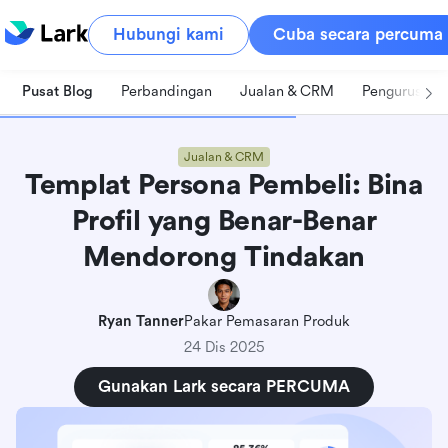
Hubungi kami
Cuba secara percuma
Pusat Blog
Perbandingan
Jualan & CRM
Pengurusan 
Jualan & CRM
Templat Persona Pembeli: Bina
Profil yang Benar-Benar
Mendorong Tindakan
Ryan Tanner
Pakar Pemasaran Produk
24 Dis 2025
Gunakan Lark secara PERCUMA