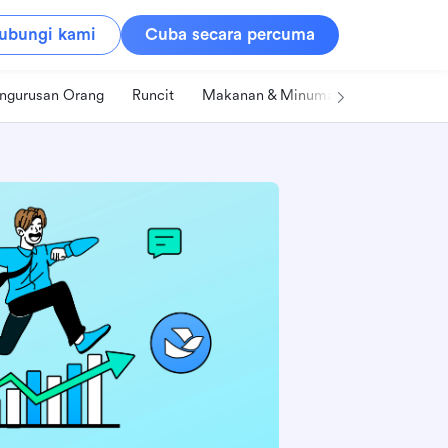
ubungi kami
Cuba secara percuma
ngurusan Orang
Runcit
Makanan & Minuman
Teknologi &