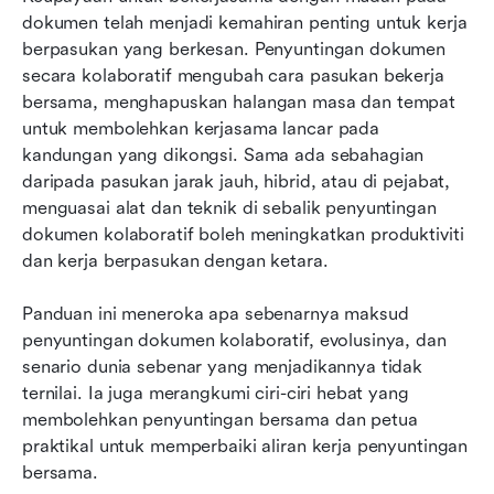
dokumen telah menjadi kemahiran penting untuk kerja 
Ciri utama platform penyuntingan dokumen
berpasukan yang berkesan. Penyuntingan dokumen 
kolaboratif yang berkesan
secara kolaboratif mengubah cara pasukan bekerja 
bersama, menghapuskan halangan masa dan tempat 
Pengubah permainan: Bagaimana AI
untuk membolehkan kerjasama lancar pada 
memperkasakan penyuntingan dokumen secara
kandungan yang dikongsi. Sama ada sebahagian 
kolaboratif pada tahun 2026
daripada pasukan jarak jauh, hibrid, atau di pejabat, 
menguasai alat dan teknik di sebalik penyuntingan 
Petua penyuntingan bersama untuk kerjasama
dokumen kolaboratif boleh meningkatkan produktiviti 
dokumen yang lebih bijak
dan kerja berpasukan dengan ketara.
Bagaimana Lark meningkatkan penyuntingan
dokumen bersama anda
Panduan ini meneroka apa sebenarnya maksud 
penyuntingan dokumen kolaboratif, evolusinya, dan 
Kesimpulan: Berikan kuasa kepada pasukan
senario dunia sebenar yang menjadikannya tidak 
anda dengan penyuntingan dokumen kolaboratif
ternilai. Ia juga merangkumi ciri-ciri hebat yang 
yang lebih pintar
membolehkan penyuntingan bersama dan petua 
praktikal untuk memperbaiki aliran kerja penyuntingan 
Bacaan berkaitan
bersama.