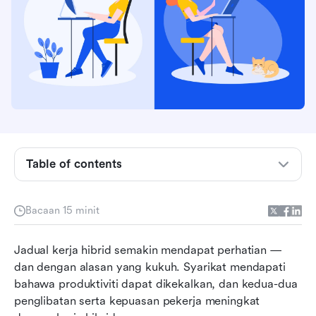
Table of contents
Apakah jadual kerja hibrid?
Bacaan 15 minit
Apa model kerja hibrid yang berbeza?
Jadual kerja hibrid semakin mendapat perhatian — 
Apa jadual kerja hibrid yang berbeza?
dan dengan alasan yang kukuh. Syarikat mendapati 
bahawa produktiviti dapat dikekalkan, dan kedua-dua 
Apakah kelebihan dan kekurangan jadual kerja
penglibatan serta kepuasan pekerja meningkat 
hibrid?