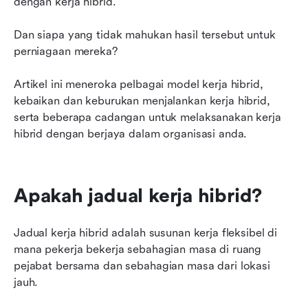
dengan kerja hibrid.
Bagaimanakah anda menukar syarikat anda
kepada jadual kerja hibrid?
Dan siapa yang tidak mahukan hasil tersebut untuk 
perniagaan mereka?
Bagaimanakah Lark dapat membantu anda
melaksanakan jadual kerja hibrid?
Artikel ini meneroka pelbagai model kerja hibrid, 
kebaikan dan keburukan menjalankan kerja hibrid, 
Mulakan peralihan lancar anda dengan Lark
serta beberapa cadangan untuk melaksanakan kerja 
hibrid dengan berjaya dalam organisasi anda.
Apakah jadual kerja hibrid?
Jadual kerja hibrid adalah susunan kerja fleksibel di 
mana pekerja bekerja sebahagian masa di ruang 
pejabat bersama dan sebahagian masa dari lokasi 
jauh.