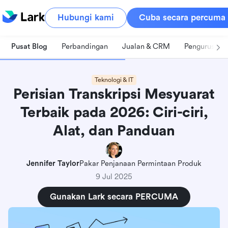
Hubungi kami
Cuba secara percuma
Pusat Blog
Perbandingan
Jualan & CRM
Pengurusan 
Teknologi & IT
Perisian Transkripsi Mesyuarat
Terbaik pada 2026: Ciri-ciri,
Alat, dan Panduan
Jennifer Taylor
Pakar Penjanaan Permintaan Produk
9 Jul 2025
Gunakan Lark secara PERCUMA