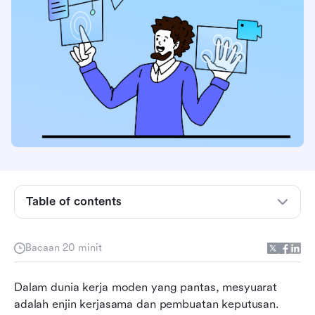
Pengenalan kepada perisian transkripsi
mesyuarat
Table of contents
Apa yang menjadikan perisian transkripsi
mesyuarat terbaik?
Bacaan 20 minit
Sekilas mengenai perisian transkripsi mesyuarat
Dalam dunia kerja moden yang pantas, mesyuarat 
terbaik
adalah enjin kerjasama dan pembuatan keputusan. 