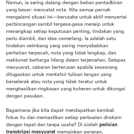
8 pilihan teratas untuk perisian transkripsi
Namun, ia sering datang dengan beban pentadbiran 
mesyuarat pada tahun 2026
yang besar: mencatat nota. Kita semua pernah 
mengalami situasi ini—berusaha untuk aktif menyertai 
Tingkatkan transkripsi mesyuarat anda dengan
perbincangan sambil tergesa-gesa menaip untuk 
Lark Minutes
menangkap setiap keputusan penting, tindakan yang 
perlu diambil, dan idea cemerlang. Ia adalah satu 
Fikiran terakhir
tindakan seimbang yang sering menyebabkan 
Soalan Lazim
perhatian terpecah, nota yang tidak lengkap, dan 
maklumat berharga hilang dalam terjemahan. Selepas 
Bacaan berkaitan
mesyuarat, cabaran berterusan apabila seseorang 
ditugaskan untuk mentafsir tulisan tangan yang 
berselerak atau nota yang tidak teratur untuk 
menghasilkan ringkasan yang koheren untuk dikongsi 
dengan pasukan.
Bagaimana jika kita dapat mendapatkan kembali 
fokus itu dan memastikan setiap perbualan dirakam 
dengan tepat dan tanpa usaha? Di sinilah 
perisian 
transkripsi mesyuarat
 memainkan peranan, 