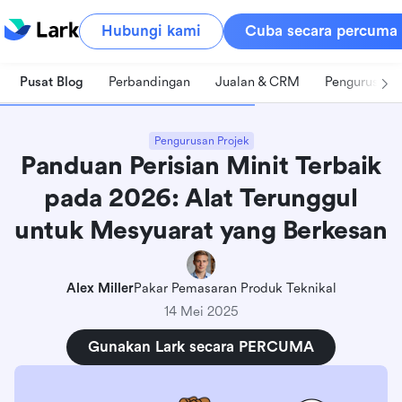
Hubungi kami
Cuba secara percuma
Pusat Blog
Perbandingan
Jualan & CRM
Pengurusan 
Pengurusan Projek
Panduan Perisian Minit Terbaik
pada 2026: Alat Terunggul
untuk Mesyuarat yang Berkesan
Alex Miller
Pakar Pemasaran Produk Teknikal
14 Mei 2025
Gunakan Lark secara PERCUMA