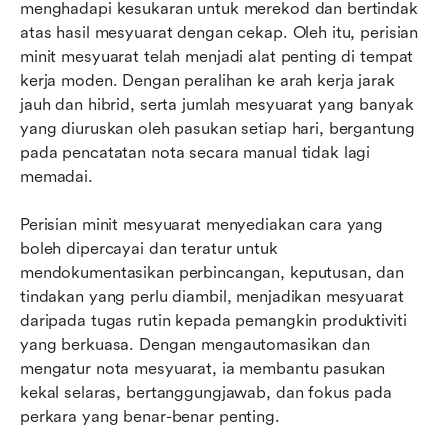
menghadapi kesukaran untuk merekod dan bertindak 
Ciri utama yang perlu dicari dalam perisian minit
atas hasil mesyuarat dengan cekap. Oleh itu, perisian 
mesyuarat
minit mesyuarat telah menjadi alat penting di tempat 
kerja moden. Dengan peralihan ke arah kerja jarak 
Kesimpulan: Mengapa perisian minit yang tepat
jauh dan hibrid, serta jumlah mesyuarat yang banyak 
itu penting
yang diuruskan oleh pasukan setiap hari, bergantung 
Soalan Lazim
pada pencatatan nota secara manual tidak lagi 
memadai.
Bacaan berkaitan
Perisian minit mesyuarat menyediakan cara yang 
boleh dipercayai dan teratur untuk 
mendokumentasikan perbincangan, keputusan, dan 
tindakan yang perlu diambil, menjadikan mesyuarat 
daripada tugas rutin kepada pemangkin produktiviti 
yang berkuasa. Dengan mengautomasikan dan 
mengatur nota mesyuarat, ia membantu pasukan 
kekal selaras, bertanggungjawab, dan fokus pada 
perkara yang benar-benar penting.