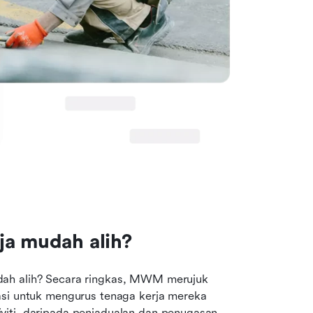
ja mudah alih?
dah alih? Secara ringkas, MWM merujuk 
asi untuk mengurus tenaga kerja mereka 
iti, daripada penjadualan dan penugasan 