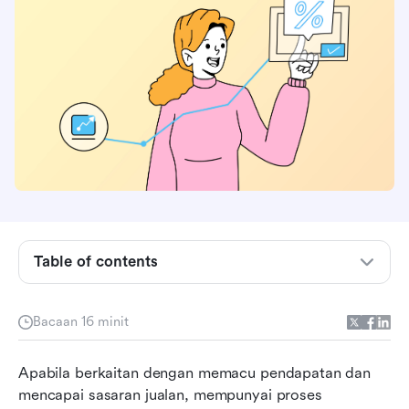
Apa itu proses pengurusan jualan?
Kenapa perniagaan anda memerlukan proses
pengurusan jualan yang tersusun
Table of contents
4 peringkat utama dalam proses pengurusan
jualan
Bacaan 16 minit
Amalan terbaik dan mengatasi cabaran dalam
Apabila berkaitan dengan memacu pendapatan dan 
pengurusan jualan
mencapai sasaran jualan, mempunyai proses 