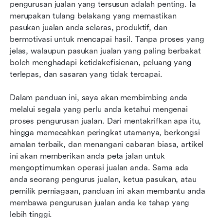
Peranan teknologi dalam pengurusan jualan
pengurusan jualan yang tersusun adalah penting. Ia 
moden
merupakan tulang belakang yang memastikan 
pasukan jualan anda selaras, produktif, dan 
Bagaimana membina dan mengukur proses
bermotivasi untuk mencapai hasil. Tanpa proses yang 
pengurusan jualan yang berkesan
jelas, walaupun pasukan jualan yang paling berbakat 
boleh menghadapi ketidakefisienan, peluang yang 
Fikiran terakhir: Meningkatkan proses
terlepas, dan sasaran yang tidak tercapai.
pengurusan jualan anda ke tahap seterusnya
Dalam panduan ini, saya akan membimbing anda 
melalui segala yang perlu anda ketahui mengenai 
proses pengurusan jualan. Dari mentakrifkan apa itu, 
hingga memecahkan peringkat utamanya, berkongsi 
amalan terbaik, dan menangani cabaran biasa, artikel 
ini akan memberikan anda peta jalan untuk 
mengoptimumkan operasi jualan anda. Sama ada 
anda seorang pengurus jualan, ketua pasukan, atau 
pemilik perniagaan, panduan ini akan membantu anda 
membawa pengurusan jualan anda ke tahap yang 
lebih tinggi.