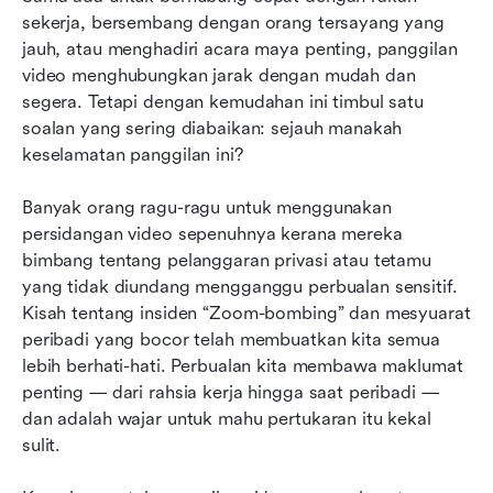
sekerja, bersembang dengan orang tersayang yang 
Petua praktikal untuk menjadikan panggilan
jauh, atau menghadiri acara maya penting, panggilan 
video anda lebih selamat
video menghubungkan jarak dengan mudah dan 
segera. Tetapi dengan kemudahan ini timbul satu 
6 penyelesaian persidangan video selamat
soalan yang sering diabaikan: sejauh manakah 
terkemuka
keselamatan panggilan ini?
Soalan Lazim
Banyak orang ragu-ragu untuk menggunakan 
Kesimpulan: Gabungkan alat yang berkuasa dan
persidangan video sepenuhnya kerana mereka 
tabiat yang kukuh untuk panggilan video yang
bimbang tentang pelanggaran privasi atau tetamu 
selamat
yang tidak diundang mengganggu perbualan sensitif. 
Kisah tentang insiden “Zoom-bombing” dan mesyuarat 
Bacaan berkaitan
peribadi yang bocor telah membuatkan kita semua 
lebih berhati-hati. Perbualan kita membawa maklumat 
penting — dari rahsia kerja hingga saat peribadi — 
dan adalah wajar untuk mahu pertukaran itu kekal 
sulit.