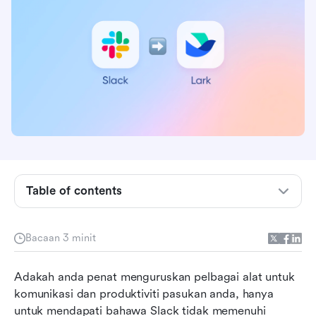
Table of contents
Langkah demi Langkah Migrasi Slack
Dipermudahkan
Bacaan 3 minit
1. Eksport Data Slack Anda
2. Muat naik fail ke Lark
Adakah anda penat menguruskan pelbagai alat untuk 
komunikasi dan produktiviti pasukan anda, hanya 
3. Sahkan Maklumat Ahli
untuk mendapati bahawa Slack tidak memenuhi 