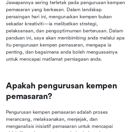
Langkah-langkah untuk pengurusan kempen
Jawapannya sering terletak pada pengurusan kempen 
pemasaran yang berkesan
pemasaran yang berkesan. Dalam landskap 
persaingan hari ini, menguruskan kempen bukan 
Apakah tugas seorang pengurus kempen
sekadar kreativiti—ia melibatkan strategi, 
pemasaran?
pelaksanaan, dan pengoptimuman berterusan. Dalam 
panduan ini, saya akan membimbing anda melalui apa 
Templat pengurusan kempen pemasaran
itu pengurusan kempen pemasaran, mengapa ia 
Bagaimana mengukur kejayaan kempen
penting, dan bagaimana anda boleh menguasainya 
untuk mencapai matlamat perniagaan anda.
Petua untuk mengoptimumkan kempen
pemasaran anda
Kesimpulan
Apakah pengurusan kempen 
pemasaran?
Pengurusan kempen pemasaran adalah proses 
merancang, melaksanakan, menjejak, dan 
menganalisis inisiatif pemasaran untuk mencapai 