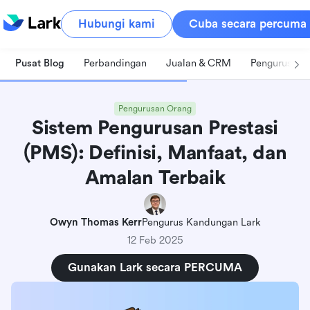
Hubungi kami
Cuba secara percuma
Pusat Blog
Perbandingan
Jualan & CRM
Pengurusan 
Pengurusan Orang
Sistem Pengurusan Prestasi
(PMS): Definisi, Manfaat, dan
Amalan Terbaik
Owyn Thomas Kerr
Pengurus Kandungan Lark
12 Feb 2025
Gunakan Lark secara PERCUMA