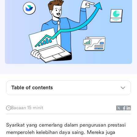
Apakah sistem pengurusan prestasi?
Kenapa sistem pengurusan prestasi penting?
Jenis-jenis sistem pengurusan prestasi
Table of contents
Contoh sebenar sistem pengurusan prestasi
Cabaran biasa dalam melaksanakan sistem
Bacaan 15 minit
pengurusan prestasi
Amalan terbaik untuk melaksanakan sistem
Syarikat yang cemerlang dalam pengurusan prestasi 
pengurusan prestasi
memperoleh kelebihan daya saing. Mereka juga 