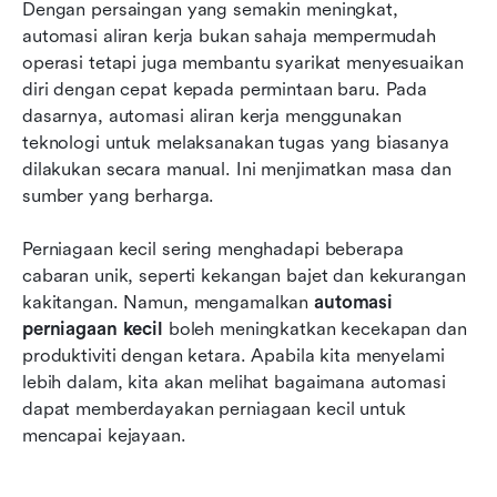
Dengan persaingan yang semakin meningkat, 
automasi aliran kerja bukan sahaja mempermudah 
Kenapa Lark adalah pilihan terbaik anda
operasi tetapi juga membantu syarikat menyesuaikan 
Kesimpulan
diri dengan cepat kepada permintaan baru. Pada 
dasarnya, automasi aliran kerja menggunakan 
Soalan Lazim
teknologi untuk melaksanakan tugas yang biasanya 
dilakukan secara manual. Ini menjimatkan masa dan 
Bacaan berkaitan
sumber yang berharga.
Perniagaan kecil sering menghadapi beberapa 
cabaran unik, seperti kekangan bajet dan kekurangan 
kakitangan. Namun, mengamalkan 
automasi 
perniagaan kecil
 boleh meningkatkan kecekapan dan 
produktiviti dengan ketara. Apabila kita menyelami 
lebih dalam, kita akan melihat bagaimana automasi 
dapat memberdayakan perniagaan kecil untuk 
mencapai kejayaan.