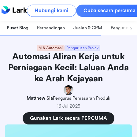
Hubungi kami
Cuba secara percuma
Pusat Blog
Perbandingan
Jualan & CRM
Pengurusan 
AI & Automasi
Pengurusan Projek
Automasi Aliran Kerja untuk
Perniagaan Kecil: Laluan Anda
ke Arah Kejayaan
Matthew Sia
Pengurus Pemasaran Produk
16 Jul 2025
Gunakan Lark secara PERCUMA