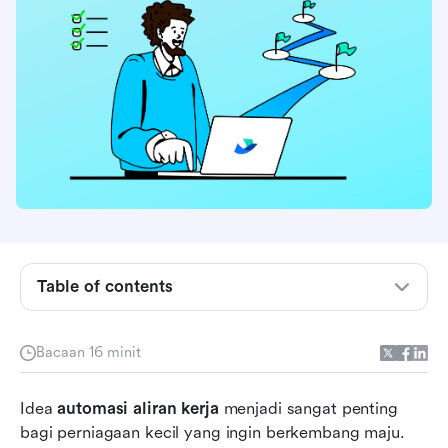
Table of contents
Memahami automasi aliran kerja
Bacaan 16 minit
Kenapa perniagaan kecil memerlukan automasi
aliran kerja
Idea 
automasi aliran kerja
 menjadi sangat penting 
bagi perniagaan kecil yang ingin berkembang maju. 
8 Alat Teratas untuk Automasi Aliran Kerja