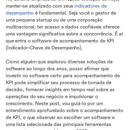
monitoramento de KPI
manter-se atualizado com seus 
indicadores de 
desempenho
 é fundamental. Seja você o gestor de 
Top 8 softwares de monitoramento de KPI
uma pequena startup ou de uma corporação 
Melhor software de acompanhamento de KPI
multinacional, ter acesso a dados confiáveis oferece 
em um relance
uma vantagem significativa sobre a concorrência. É aí 
que entra o software de acompanhamento de KPI 
Implementando o software de
(Indicador-Chave de Desempenho).
acompanhamento de KPI escolhido
Como alguém que explorou diversas soluções de 
Desafios comuns no acompanhamento de KPIs
software ao longo dos anos, posso afirmar que 
Perguntas Frequentes
investir no software certo para acompanhamento de 
KPI pode simplificar seu processo de tomada de 
Conclusão
decisão, fornecer insights em tempo real sobre as 
operações do seu negócio e impulsionar o 
crescimento. Neste post, vou guiá-lo por um 
entendimento aprofundado sobre o acompanhamento 
de KPI, o que observar ao escolher um software e 
uma lista selecionada das principais ferramentas 