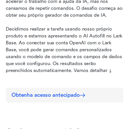
acelerar o trabalho com a ajuda da IA, mas nos 
Passo 2: Insira seu modelo de prompt, de uma
cansamos de repetir comandos. O desafio começa ao 
vez por todas.
obter seu próprio gerador de comandos de IA.
Passo 3: Agite a varinha mágica.
Decidimos realizar a tarefa usando nosso próprio 
produto e estamos apresentando o AI Autofill no Lark 
Qual é o próximo passo?
Base. Ao conectar sua conta OpenAI com o Lark 
Base, você pode gerar comandos personalizados 
usando o modelo de comando e os campos de dados 
que você configurou. Os resultados serão 
preenchidos automaticamente. Vamos detalhar ↓
Obtenha acesso antecipado