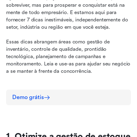
sobreviver, mas para prosperar e conquistar está na 
7. Mantenha seus números financeiros
mente de todo empresário. E estamos aqui para 
atualizados
fornecer 7 dicas inestimáveis, independentemente do 
setor, indústria ou região em que você esteja.
Conclusão
Essas dicas abrangem áreas como gestão de 
inventário, controle de qualidade, prontidão 
tecnológica, planejamento de campanhas e 
monitoramento. Leia e use-as para ajudar seu negócio 
a se manter à frente da concorrência.
Demo grátis
1. Otimize a gestão de estoque