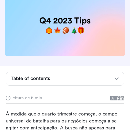
1. Otimize a gestão de estoque
2. Melhorar o controle de qualidade
Table of contents
3. Confirmar a prontidão da tecnologia
4. Implemente automação sempre que possível
Leitura de 5 min
5. Acompanhe as vendas
À medida que o quarto trimestre começa, o campo 
6. Proporcione uma melhor experiência ao
universal de batalha para os negócios começa a se 
cliente
agitar com antecipação. A busca não apenas para 