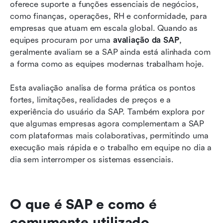
oferece suporte a funções essenciais de negócios, 
Desvantagens do SAP
como finanças, operações, RH e conformidade, para 
Preços da SAP: transparência versus realidade
empresas que atuam em escala global. Quando as 
equipes procuram por uma 
avaliação da SAP
, 
O que usuários reais dizem sobre o SAP
geralmente avaliam se a SAP ainda está alinhada com 
a forma como as equipes modernas trabalham hoje.
Por que muitas equipes procuram alternativas
ao SAP
Esta avaliação analisa de forma prática os pontos 
Nova opção: use a plataforma tudo-em-um Lark
fortes, limitações, realidades de preços e a 
para um trabalho em equipe fluido
experiência do usuário da SAP. Também explora por 
que algumas empresas agora complementam a SAP 
Veredito final: o SAP ainda vale a pena?
com plataformas mais colaborativas, permitindo uma 
execução mais rápida e o trabalho em equipe no dia a 
Conclusão
dia sem interromper os sistemas essenciais.
Perguntas frequentes
Leitura relacionada
O que é SAP e como é 
comumente utilizado