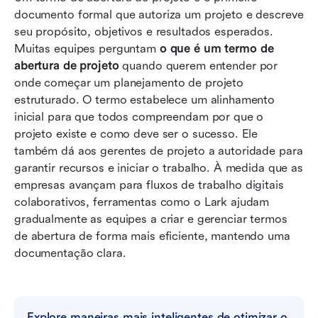
gerenciamento de projetos
documento formal que autoriza um projeto e descreve 
seu propósito, objetivos e resultados esperados. 
Como criar um termo de abertura de projeto
Muitas equipes perguntam 
o que é um termo de 
Cartas de projeto em papel vs digitais: o que as
abertura de projeto
 quando querem entender por 
equipes preferem hoje
onde começar um planejamento de projeto 
estruturado. O termo estabelece um alinhamento 
Inicie sua missão: Use o Lark para criar
inicial para que todos compreendam por que o 
capítulos de projeto e gerenciar projetos
projeto existe e como deve ser o sucesso. Ele 
também dá aos gerentes de projeto a autoridade para 
Melhores práticas para redigir um termo de
garantir recursos e iniciar o trabalho. À medida que as 
abertura de projeto eficaz
empresas avançam para fluxos de trabalho digitais 
Conclusão
colaborativos, ferramentas como o Lark ajudam 
gradualmente as equipes a criar e gerenciar termos 
Perguntas frequentes
de abertura de forma mais eficiente, mantendo uma 
documentação clara.
Leitura relacionada
Explore maneiras mais inteligentes de otimizar o 