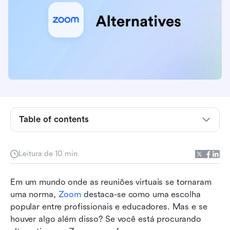
O que é Zoom?
Table of contents
1. Lark para reuniões envolventes e focadas em
resultados no trabalho
Leitura de 10 min
2. Microsoft Teams para colaboração e
Em um mundo onde as reuniões virtuais se tornaram 
produtividade aprimoradas
uma norma, 
Zoom
 destaca-se como uma escolha 
3. Google Meet para reuniões virtuais seguras
popular entre profissionais e educadores. Mas e se 
e eficientes
houver algo além disso? Se você está procurando 