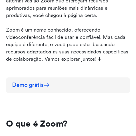
alternativas ao Zoom que ofereçam recursos 
4. Skype para interações virtuais pessoais e
aprimorados para reuniões mais dinâmicas e 
comerciais
produtivas, você chegou à página certa.
5. WebEx para reuniões por vídeo amigáveis à
Zoom é um nome conhecido, oferecendo 
transcrição
videoconferência fácil de usar e confiável. Mas cada 
6. Zoho Meeting para reuniões orientadas por
equipe é diferente, e você pode estar buscando 
CRM
recursos adaptados às suas necessidades específicas 
de colaboração. Vamos explorar juntos! ⬇️
7. GoToMeeting para chamadas seguras de nível
Enterprise
8. Slack para reuniões rápidas e improvisadas
Demo grátis
Qual plataforma de videoconferência é ideal
para você?
O que é Zoom?