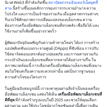
ทำไม Lark ถึงเป็นเครื่องมือร่วมมือที่ดีที่สุดที่ช่วยเสริม
นิเวศ Web3 ที่กำลังเกิดขึ้น 
สถาปัตยกรรมอินเทอร์เน็ตยุคที่
พลังให้ทีมพัฒนาบล็อกเชน
สาม
 นี้สร้างขึ้นบนหลักการของการกระจายอำนาจ ความ
โปร่งใส และการเป็นเจ้าของร่วมกัน เมื่ออุตสาหกรรมต่างๆ 
วิธีเลือกเครื่องมือพัฒนาบล็อกเชนที่ดีที่สุดสำหรับทีม
รีบเร่งใช้ศักยภาพการเปลี่ยนแปลงของบล็อกเชน ความ
ของคุณ
ต้องการเครื่องมือพัฒนาบล็อกเชนที่ทรงพลัง เชื่อถือได้ และ
ใช้งานง่ายก็เพิ่มขึ้นอย่างรวดเร็ว
กรณีการใช้งานที่ได้รับความนิยมสำหรับบล็อกเชน
คำถามที่พบบ่อย
ผู้พัฒนาปัจจุบันเผชิญกับความท้าทายใหม่ๆ ได้แก่ การสร้าง
แอปพลิเคชันแบบกระจายศูนย์ (DApps) ที่ซับซ้อน การปรับ
บทสรุป
ใช้สมาร์ตคอนแทรกต์อย่างปลอดภัย และการผสานรวมกับ
กระเป๋าเงินและบล็อกเชนที่หลากหลายได้อย่างราบรื่น ใน
การอ่านที่เกี่ยวข้อง
สภาพแวดล้อมนี้ การเลือกเครื่องมือพัฒนาบล็อกเชนที่เหมาะ
สมไม่ใช่แค่เรื่องความสะดวกเท่านั้น แต่เป็นรากฐานของ
ความสำเร็จของโครงการ
ในคู่มือฉบับสมบูรณ์นี้ เราจะพาคุณผ่านสิ่งจำเป็นของเครื่อง
มือพัฒนาบล็อกเชน แสดงให้เห็น 
เครื่องมือพัฒนาบล็อกเชนที่
ดีที่สุด
 ที่กำลังสร้างรูปแบบในปี 2025 และช่วยให้คุณเลือก 
ผสานรวม และใช้ประโยชน์จากโซลูชันเหล่านี้เพื่อการเดิน