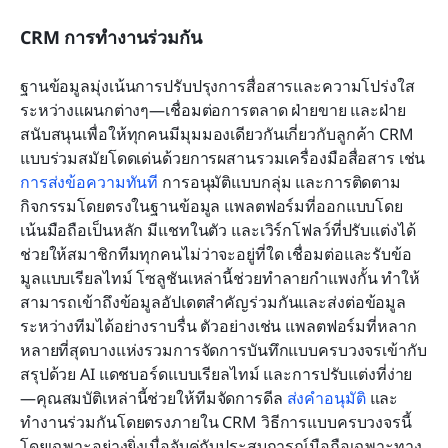
CRM การทำงานร่วมกัน
ฐานข้อมูลมุ่งเน้นการปรับปรุงการสื่อสารและความโปร่งใส
ระหว่างแผนกต่างๆ—เชื่อมต่อการตลาด ฝ่ายขาย และฝ่าย
สนับสนุนเพื่อให้ทุกคนมีมุมมองเดียวกันเกี่ยวกับลูกค้า CRM 
แบบร่วมสมัยโดดเด่นด้วยการผสานรวมเครื่องมือสื่อสาร เช่น 
การส่งข้อความทันที
 การอนุมัติแบบกลุ่ม และการติดตาม
กิจกรรมโดยตรงในฐานข้อมูล แพลตฟอร์มที่ออกแบบโดย
เน้นมือถือเป็นหลัก มีแชทในตัว และเวิร์กโฟลว์ที่ปรับแต่งได้ 
ช่วยให้สมาชิกทีมทุกคนไม่ว่าจะอยู่ที่ใด เชื่อมต่อและรับข้อ
มูลแบบเรียลไทม์ โซลูชันเหล่านี้ช่วยทำลายกำแพงกั้น ทำให้
สามารถเข้าถึงข้อมูลอัปเดตสำคัญร่วมกันและส่งต่อข้อมูล
ระหว่างทีมได้อย่างราบรื่น ตัวอย่างเช่น แพลตฟอร์มที่หลาก
หลายที่สุดบางแห่งรวมการจัดการบันทึกแบบครบวงจรเข้ากับ
สรุปด้วย AI แดชบอร์ดแบบเรียลไทม์ และการปรับแต่งที่ง่าย
—คุณสมบัติเหล่านี้ช่วยให้ทีมจัดการดีล 
ส่งคำอนุมัติ
 และ
ทำงานร่วมกันโดยตรงภายใน CRM วิธีการแบบครบวงจรนี้ 
โดยเฉพาะอย่างยิ่งเมื่อจับคู่กับประสบการณ์มือถือเฉพาะทาง