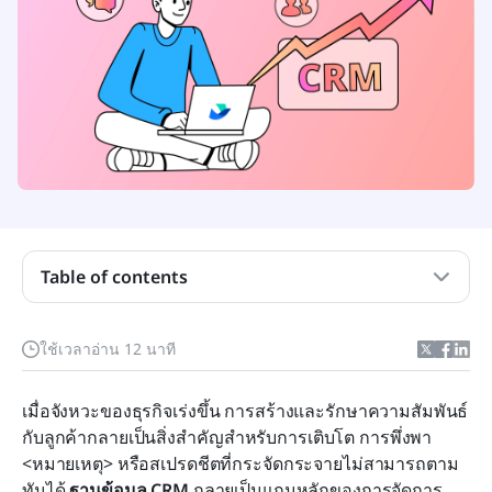
ฐานข้อมูล CRM คืออะไร?
ประเภทของฐานข้อมูล CRM
ประโยชน์ของการใช้ฐานข้อมูล CRM
Table of contents
คุณสมบัติหลักของฐานข้อมูล CRM
เคล็ดลับในการเลือกฐานข้อมูล CRM
ใช้เวลาอ่าน 12 นาที
วิธีที่ Lark Base สนับสนุนทุกขั้นตอนของการจัดการ
CRM
เมื่อจังหวะของธุรกิจเร่งขึ้น การสร้างและรักษาความสัมพันธ์
กับลูกค้ากลายเป็นสิ่งสำคัญสำหรับการเติบโต การพึ่งพา 
อนาคตของฐานข้อมูล CRM
<หมายเหตุ> หรือสเปรดชีตที่กระจัดกระจายไม่สามารถตาม
บทสรุป
ทันได้ 
ฐานข้อมูล CRM
 กลายเป็นแกนหลักของการจัดการ