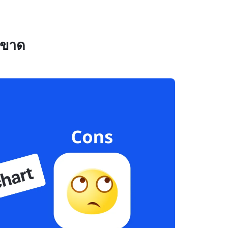
ังขาด