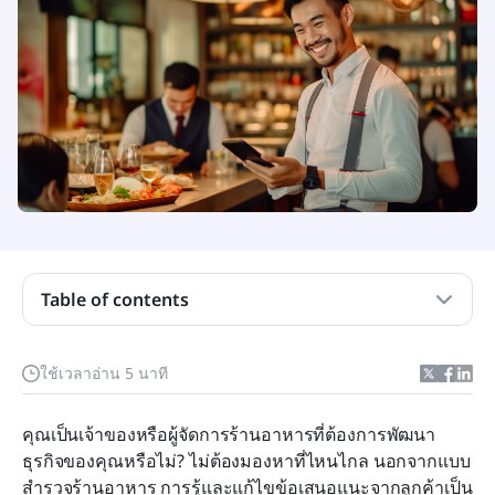
แบบสำรวจร้านอาหารคืออะไร?
ทำไมฉันจึงควรแจกแบบสอบถามสำรวจสำหรับร้าน
อาหาร?
วิธีการพัฒนาการสำรวจความพึงพอใจของลูกค้าร้าน
อาหาร (หรือแบบสำรวจร้านอาหารประเภทใดก็ได้)
Table of contents
1. สร้างแบบฟอร์มสำรวจ
2. แจกจ่ายแบบสำรวจของคุณทั้งในร้านและทาง
ใช้เวลาอ่าน 5 นาที
ออนไลน์
คุณเป็นเจ้าของหรือผู้จัดการร้านอาหารที่ต้องการพัฒนา
3. วิเคราะห์ผลการสำรวจของคุณในรูปแบบภาพ
ธุรกิจของคุณหรือไม่? ไม่ต้องมองหาที่ไหนไกล นอกจากแบบ
4. ปิดวงจรของข้อเสนอแนะโดยการนำการ
สำรวจร้านอาหาร การรู้และแก้ไขข้อเสนอแนะจากลูกค้าเป็น