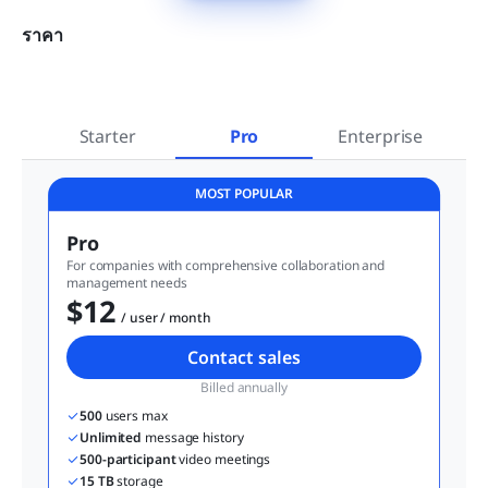
ราคา
Starter
Pro
Enterprise
MOST POPULAR
Pro
For companies with comprehensive collaboration and 
management needs
$12
  / user / month
Contact sales
Billed annually
500
 users max
Unlimited
 message history
500-participant
 video meetings
15 TB
 storage