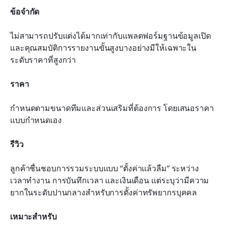
ข้อจำกัด
ไม่สามารถปรับแต่งได้มากเท่ากับแพลตฟอร์มฐานข้อมูลเปิด 
และคุณสมบัติการรายงานขั้นสูงบางอย่างมีให้เฉพาะใน
ระดับราคาที่สูงกว่า
ราคา
กำหนดตามขนาดทีมและส่วนเสริมที่ต้องการ โดยเสนอราคา
แบบกำหนดเอง
รีวิว
ลูกค้าชื่นชอบการรวมระบบแบบ “ตั้งค่าแล้วลืม” ระหว่าง
เวลาทำงาน การบันทึกเวลา และเงินเดือน แต่ระบุว่ามีความ
ยากในระดับปานกลางสำหรับการตั้งค่าทรัพยากรบุคคล
เหมาะสำหรับ