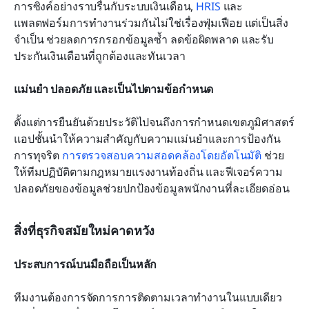
การซิงค์อย่างราบรื่นกับระบบเงินเดือน, 
HRIS
 และ
แพลตฟอร์มการทำงานร่วมกันไม่ใช่เรื่องฟุ่มเฟือย แต่เป็นสิ่ง
จำเป็น ช่วยลดการกรอกข้อมูลซ้ำ ลดข้อผิดพลาด และรับ
ประกันเงินเดือนที่ถูกต้องและทันเวลา
แม่นยำ ปลอดภัย และเป็นไปตามข้อกำหนด
ตั้งแต่การยืนยันด้วยประวัติไปจนถึงการกำหนดเขตภูมิศาสตร์ 
แอปชั้นนำให้ความสำคัญกับความแม่นยำและการป้องกัน
การทุจริต 
การตรวจสอบความสอดคล้องโดยอัตโนมัติ
 ช่วย
ให้ทีมปฏิบัติตามกฎหมายแรงงานท้องถิ่น และฟีเจอร์ความ
ปลอดภัยของข้อมูลช่วยปกป้องข้อมูลพนักงานที่ละเอียดอ่อน
สิ่งที่ธุรกิจสมัยใหม่คาดหวัง
ประสบการณ์บนมือถือเป็นหลัก
ทีมงานต้องการจัดการการติดตามเวลาทำงานในแบบเดียว