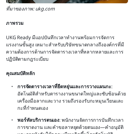
ที่มาของภาพ: ukg.com
ภาพรวม
UKG Ready มีแอปบันทึกเวลาทำงานพร้อมการจัดการ
แรงงานขั้นสูง เหมาะสำหรับบริษัทขนาดกลางถึงองค์กรที่มี
ความต้องการด้านการจัดตารางเวลาที่หลากหลายและการ
ปฏิบัติตามกฎระเบียบ
คุณสมบัติหลัก
การจัดตารางเวลาที่ยืดหยุ่นและการวางแผนกะ
: 
อัตโนมัติสำหรับตารางงานขนาดใหญ่และซับซ้อนด้วย
เครื่องมือลากและวาง รวมถึงรองรับกะหมุนเวียนและ
กะที่กำหนดเอง
พอร์ทัลบริการตนเอง
: พนักงานจัดการการบันทึกเวลา 
การขาดงาน และคำขอลาหยุดด้วยตนเอง—คำอนุมัติ