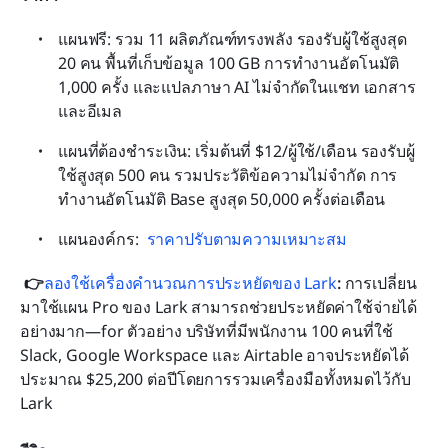
แผนฟรี: รวม 11 ผลิตภัณฑ์ทรงพลัง รองรับผู้ใช้สูงสุด 
20 คน พื้นที่เก็บข้อมูล 100 GB การทำงานอัตโนมัติ 
1,000 ครั้ง และแปลภาษา AI ไม่จำกัดในแชท เอกสาร 
และอีเมล
แผนที่ต้องชำระเงิน: เริ่มต้นที่ $12/ผู้ใช้/เดือน รองรับผู้
ใช้สูงสุด 500 คน รวมประวัติข้อความไม่จำกัด การ
ทำงานอัตโนมัติ Base สูงสุด 50,000 ครั้งต่อเดือน
แผนองค์กร: 
ราคาปรับตามความเหมาะสม
👉
ลองใช้เครื่องคำนวณการประหยัดของ Lark
: 
การเปลี่ยน
มาใช้แผน Pro ของ Lark สามารถช่วยประหยัดค่าใช้จ่ายได้
อย่างมาก—for ตัวอย่าง บริษัทที่มีพนักงาน 100 คนที่ใช้ 
Slack, Google Workspace และ Airtable อาจประหยัดได้
ประมาณ $25,200 ต่อปีโดยการรวมเครื่องมือทั้งหมดไว้กับ 
Lark