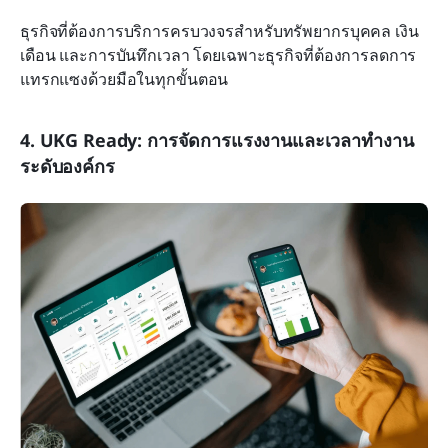
ธุรกิจที่ต้องการบริการครบวงจรสำหรับทรัพยากรบุคคล เงิน
เดือน และการบันทึกเวลา โดยเฉพาะธุรกิจที่ต้องการลดการ
แทรกแซงด้วยมือในทุกขั้นตอน
4. UKG Ready: การจัดการแรงงานและเวลาทำงาน
ระดับองค์กร