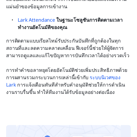
แม่นยำของข้อมูลการเข้างาน
Lark Attendance
 ในฐานะโซลูชันการติดตามเวลา
ทำงานอัตโนมัติของคุณ
การติดตามแบบเรียลไทม์รับประกันบันทึกที่ถูกต้องในทุก
สถานที่และลดความคลาดเคลื่อน ฟีเจอร์นี้ช่วยให้ผู้จัดการ
สามารถดูแลและแก้ไขปัญหาการบันทึกเวลาได้อย่างรวดเร็ว
การทำคำขอลาหยุดโดยอัตโนมัติช่วยเพิ่มประสิทธิภาพด้วย
การผสานรวมกระบวนการเหล่านี้เข้ากับ 
ระบบนิเวศของ 
Lark
 การแจ้งเตือนทันทีสำหรับคำอนุมัติช่วยให้การดำเนิน
งานราบรื่นขึ้น ทำให้ทีมงานได้รับข้อมูลอย่างต่อเนื่อง