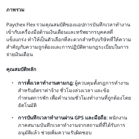
ภาพรวม
Paychex Flex รวมคุณสมบัติของแอปการบันทึกเวลาทำงาน
เข้ากับเครื่องมือด้านเงินเดือนและทรัพยากรบุคคลที่
แข็งแกร่ง ทำให้เป็นตัวเลือกที่สะดวกสำหรับบริษัทที่ให้ความ
สำคัญกับความถูกต้องและการปฏิบัติตามกฎระเบียบในการ
จ่ายเงินเดือน
คุณสมบัติหลัก
การตั้งเวลาทำงานตามกฎ
: ผู้ควบคุมตั้งกฎการทำงาน
สำหรับอัตราค่าจ้าง ชั่วโมงล่วงเวลา และข้อ
กำหนดการพัก เพื่อคำนวณชั่วโมงทำงานที่ถูกต้องโดย
อัตโนมัติ
การบันทึกเวลาทำงานผ่าน GPS และมือถือ
: พนักงาน
ภาคสนามบันทึกเวลาทำงานจากสถานที่ที่ได้รับการ
อนุมัติแล้ว ช่วยเพิ่มความรับผิดชอบ