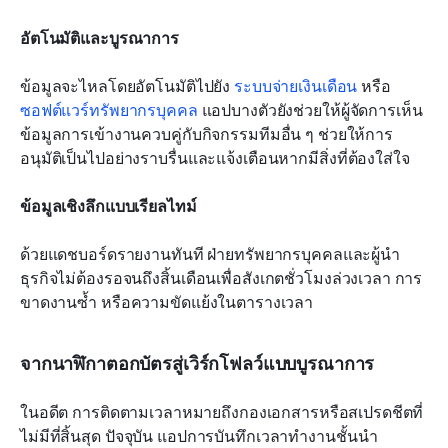
อัตโนมัติและบูรณาการ
ข้อมูลจะไหลโดยอัตโนมัติไปยัง 
ระบบจ่ายเงินเดือน
 หรือ 
ซอฟต์แวร์ทรัพยากรบุคคล
 แอปบางตัวยังช่วยให้ผู้จัดการเห็น
ข้อมูลการเข้างานควบคู่กับกิจกรรมทีมอื่น ๆ ช่วยให้การ
อนุมัติเป็นไปอย่างราบรื่นและแจ้งเตือนหากมีสิ่งที่ต้องใส่ใจ
ข้อมูลเชิงลึกแบบเรียลไทม์
ด้วยแดชบอร์ดรายงานทันที ฝ่ายทรัพยากรบุคคลและผู้นำ
ธุรกิจไม่ต้องรอจนถึงสิ้นเดือนเพื่อสังเกตชั่วโมงล่วงเวลา การ
ขาดงานซ้ำ หรือความขัดแย้งในตารางเวลา
จากนาฬิกาตอกบัตรสู่เวิร์กโฟลว์แบบบูรณาการ
ในอดีต การติดตามเวลาหมายถึงกองเอกสารหรือสเปรดชีตที่
ไม่มีที่สิ้นสุด ปัจจุบัน แอปการบันทึกเวลาทำงานชั้นนำ