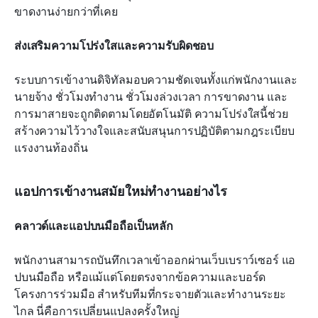
ขาดงานง่ายกว่าที่เคย
ส่งเสริมความโปร่งใสและความรับผิดชอบ
ระบบการเข้างานดิจิทัลมอบความชัดเจนทั้งแก่พนักงานและ
นายจ้าง ชั่วโมงทำงาน ชั่วโมงล่วงเวลา การขาดงาน และ
การมาสายจะถูกติดตามโดยอัตโนมัติ ความโปร่งใสนี้ช่วย
สร้างความไว้วางใจและสนับสนุนการปฏิบัติตามกฎระเบียบ
แรงงานท้องถิ่น
แอปการเข้างานสมัยใหม่ทำงานอย่างไร
คลาวด์และแอปบนมือถือเป็นหลัก
พนักงานสามารถบันทึกเวลาเข้าออกผ่านเว็บเบราว์เซอร์ แอ
ปบนมือถือ หรือแม้แต่โดยตรงจากข้อความและบอร์ด
โครงการร่วมมือ สำหรับทีมที่กระจายตัวและทำงานระยะ
ไกล นี่คือการเปลี่ยนแปลงครั้งใหญ่