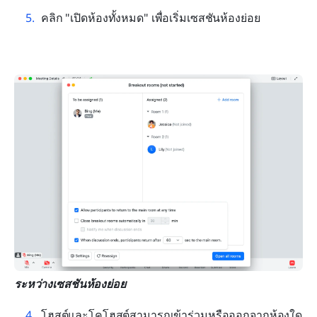
คลิก "เปิดห้องทั้งหมด" เพื่อเริ่มเซสชันห้องย่อย
ระหว่างเซสชันห้องย่อย
โฮสต์และโคโฮสต์สามารถเข้าร่วมหรือออกจากห้องใด