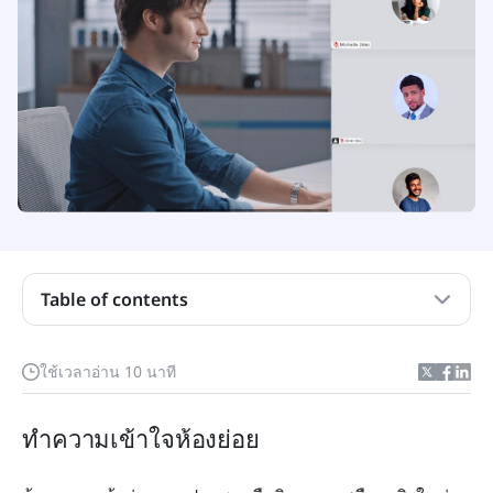
Table of contents
ปลดล็อกพลังของห้องแยกกลุ่ม
ใช้เวลาอ่าน 10 นาที
แนะนำ Lark: โซลูชันห้องย่อยที่ไร้รอยต่อ
ทำความเข้าใจห้องย่อย
เพิ่มประสิทธิภาพสูงสุดด้วยห้องแยกกลุ่มของ Lark
คู่มือทีละขั้นตอนสำหรับการใช้ห้องแยกกลุ่มของ Lark