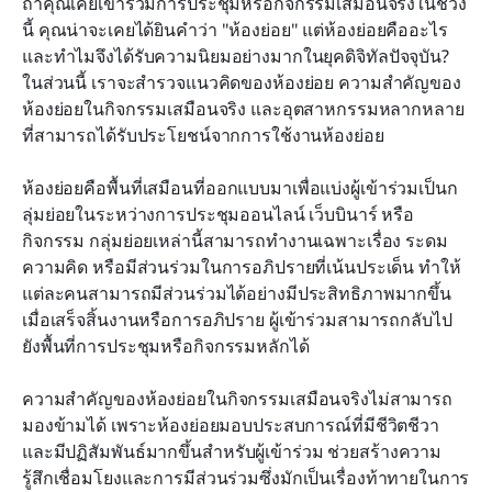
ถ้าคุณเคยเข้าร่วมการประชุมหรือกิจกรรมเสมือนจริงในช่วง
นี้ คุณน่าจะเคยได้ยินคำว่า "ห้องย่อย" แต่ห้องย่อยคืออะไร 
เคล็ดลับในการใช้ห้องแยกกลุ่มของ Lark อย่างมี
และทำไมจึงได้รับความนิยมอย่างมากในยุคดิจิทัลปัจจุบัน? 
ประสิทธิภาพ
ในส่วนนี้ เราจะสำรวจแนวคิดของห้องย่อย ความสำคัญของ
คำถามที่พบบ่อยเกี่ยวกับห้องแยกของ Lark
ห้องย่อยในกิจกรรมเสมือนจริง และอุตสาหกรรมหลากหลาย
ที่สามารถได้รับประโยชน์จากการใช้งานห้องย่อย
ห้องย่อยคือพื้นที่เสมือนที่ออกแบบมาเพื่อแบ่งผู้เข้าร่วมเป็นก
ลุ่มย่อยในระหว่างการประชุมออนไลน์ เว็บบินาร์ หรือ
กิจกรรม กลุ่มย่อยเหล่านี้สามารถทำงานเฉพาะเรื่อง ระดม
ความคิด หรือมีส่วนร่วมในการอภิปรายที่เน้นประเด็น ทำให้
แต่ละคนสามารถมีส่วนร่วมได้อย่างมีประสิทธิภาพมากขึ้น 
เมื่อเสร็จสิ้นงานหรือการอภิปราย ผู้เข้าร่วมสามารถกลับไป
ยังพื้นที่การประชุมหรือกิจกรรมหลักได้
ความสำคัญของห้องย่อยในกิจกรรมเสมือนจริงไม่สามารถ
มองข้ามได้ เพราะห้องย่อยมอบประสบการณ์ที่มีชีวิตชีวา
และมีปฏิสัมพันธ์มากขึ้นสำหรับผู้เข้าร่วม ช่วยสร้างความ
รู้สึกเชื่อมโยงและการมีส่วนร่วมซึ่งมักเป็นเรื่องท้าทายในการ