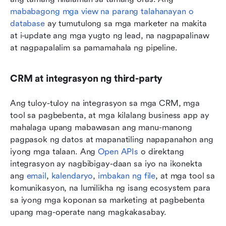
mababagong mga view na parang talahanayan o 
database
 ay tumutulong sa mga marketer na makita 
at i-update ang mga yugto ng lead, na nagpapalinaw 
at nagpapalalim sa pamamahala ng pipeline.
CRM at integrasyon ng third-party
Ang tuloy-tuloy na integrasyon sa mga CRM, mga 
tool sa pagbebenta, at mga kilalang business app ay 
mahalaga upang mabawasan ang manu-manong 
pagpasok ng datos at mapanatiling napapanahon ang 
iyong mga talaan. Ang 
Open APIs
 o direktang 
integrasyon ay nagbibigay-daan sa iyo na ikonekta 
ang 
email
, 
kalendaryo
, 
imbakan ng file
, at mga tool sa 
komunikasyon, na lumilikha ng isang ecosystem para 
sa iyong mga koponan sa marketing at pagbebenta 
upang mag-operate nang magkakasabay.