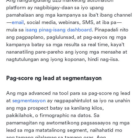
Ang nangungunang B2B marketing automation 
platform ay nagbibigay-daan sa iyo upang 
pamahalaan ang mga kampanya sa iba't ibang channel
—
email
, social media, webinars, SMS, at iba pa—
mula sa 
isang pinag-isang dashboard
. Pinapadali nito 
ang pagpaplano, paglulunsad, at pag-aayos ng mga 
kampanya batay sa mga resulta sa real time, kaya't 
nananatiling pare-pareho ang iyong mga mensahe at 
nagtutulungan ang iyong koponan, hindi nag-iisa.
Pag-score ng lead at segmentasyon
Ang mga advanced na tool para sa pag-score ng lead 
at 
segmentasyon
 ay nagpapahintulot sa iyo na unahin 
ang mga prospect batay sa kanilang kilos, 
pakikilahok, o firmographic na datos. Sa 
pamamagitan ng awtomatikong pagsasaayos ng mga 
lead sa mga matatalinong segment, naihahatid mo 
ang tamang nilalaman sa tamang oras. Ang 