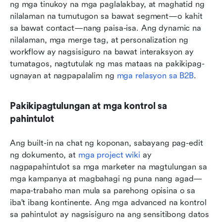
ng mga tinukoy na mga paglalakbay, at maghatid ng 
nilalaman na tumutugon sa bawat segment—o kahit 
sa bawat contact—nang paisa-isa. Ang dynamic na 
nilalaman, mga merge tag, at personalization ng 
workflow ay nagsisiguro na bawat interaksyon ay 
tumatagos, nagtutulak ng mas mataas na pakikipag-
ugnayan at nagpapalalim ng 
mga relasyon sa B2B
.
Pakikipagtulungan at mga kontrol sa 
pahintulot
Ang built-in na chat ng koponan, sabayang pag-edit 
ng dokumento, at 
mga project wiki
 ay 
nagpapahintulot sa mga marketer na magtulungan sa 
mga kampanya at magbahagi ng puna nang agad—
mapa-trabaho man mula sa parehong opisina o sa 
iba't ibang kontinente. Ang mga advanced na kontrol 
sa pahintulot ay nagsisiguro na ang sensitibong datos 