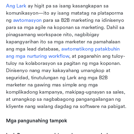
Ang Lark
 ay higit pa sa isang kasangkapan sa 
komunikasyon—ito ay isang matatag na plataporma 
ng 
awtomasyon
 para sa B2B marketing na idinisenyo 
para sa mga agile na koponan sa marketing. Dahil sa 
pinagsamang workspace nito, nagbibigay 
kapangyarihan ito sa mga marketer na pamahalaan 
ang mga lead database, 
awtomatikong patakbuhin 
ang mga nurturing workflow
, at paganahin ang tuloy-
tuloy na kolaborasyon sa pagitan ng mga koponan. 
Dinisenyo nang may kakayahang umangkop at 
seguridad, tinutulungan ng Lark ang mga B2B 
marketer na gawing mas simple ang mga 
komplikadong kampanya, makipag-ugnayan sa sales, 
at umangkop sa nagbabagong pangangailangan ng 
kliyente nang walang dagdag na software na pabigat.
Mga pangunahing tampok