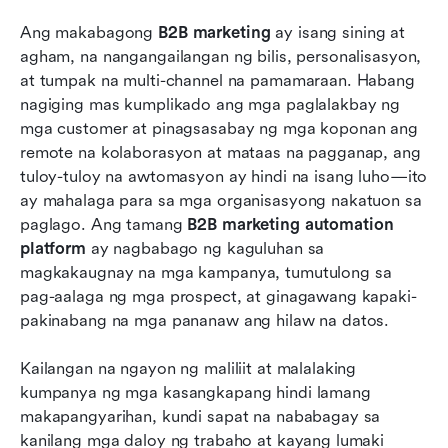
Ang pinakamahusay na mga platform ng B2B
Ang makabagong 
marketing automation sa isang sulyap
B2B marketing
 ay isang sining at 
agham, na nangangailangan ng bilis, personalisasyon, 
Malalim na pagsusuri: Nangungunang 8 B2B
at tumpak na multi-channel na pamamaraan. Habang 
marketing automation platforms
nagiging mas kumplikado ang mga paglalakbay ng 
mga customer at pinagsasabay ng mga koponan ang 
Paano pumili ng tamang B2B marketing
remote na kolaborasyon at mataas na pagganap, ang 
automation platform
tuloy-tuloy na awtomasyon ay hindi na isang luho—ito 
ay mahalaga para sa mga organisasyong nakatuon sa 
Konklusyon
paglago. Ang tamang 
B2B marketing automation 
Mga Madalas Itanong
platform
 ay nagbabago ng kaguluhan sa 
magkakaugnay na mga kampanya, tumutulong sa 
May kaugnayang pagbasa
pag-aalaga ng mga prospect, at ginagawang kapaki-
pakinabang na mga pananaw ang hilaw na datos.
Kailangan na ngayon ng maliliit at malalaking 
kumpanya ng mga kasangkapang hindi lamang 
makapangyarihan, kundi sapat na nababagay sa 
kanilang mga daloy ng trabaho at kayang lumaki 