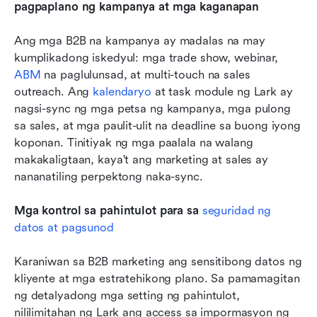
pagpaplano ng kampanya at mga kaganapan
Ang mga B2B na kampanya ay madalas na may 
kumplikadong iskedyul: mga trade show, webinar, 
ABM
 na paglulunsad, at multi-touch na sales 
outreach. Ang 
kalendaryo
 at task module ng Lark ay 
nagsi-sync ng mga petsa ng kampanya, mga pulong 
sa sales, at mga paulit-ulit na deadline sa buong iyong 
koponan. Tinitiyak ng mga paalala na walang 
makakaligtaan, kaya't ang marketing at sales ay 
nananatiling perpektong naka-sync.
Mga kontrol sa pahintulot para sa 
seguridad ng 
datos at pagsunod
Karaniwan sa B2B marketing ang sensitibong datos ng 
kliyente at mga estratehikong plano. Sa pamamagitan 
ng detalyadong mga setting ng pahintulot, 
nililimitahan ng Lark ang access sa impormasyon ng 