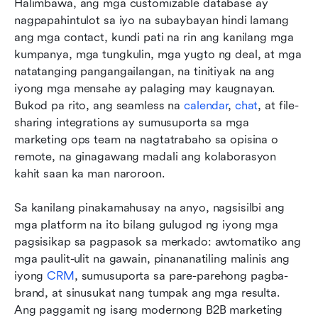
Halimbawa, ang mga customizable database ay 
nagpapahintulot sa iyo na subaybayan hindi lamang 
ang mga contact, kundi pati na rin ang kanilang mga 
kumpanya, mga tungkulin, mga yugto ng deal, at mga 
natatanging pangangailangan, na tinitiyak na ang 
iyong mga mensahe ay palaging may kaugnayan. 
Bukod pa rito, ang seamless na 
calendar
, 
chat
, at file-
sharing integrations ay sumusuporta sa mga 
marketing ops team na nagtatrabaho sa opisina o 
remote, na ginagawang madali ang kolaborasyon 
kahit saan ka man naroroon.
Sa kanilang pinakamahusay na anyo, nagsisilbi ang 
mga platform na ito bilang gulugod ng iyong mga 
pagsisikap sa pagpasok sa merkado: awtomatiko ang 
mga paulit-ulit na gawain, pinananatiling malinis ang 
iyong 
CRM
, sumusuporta sa pare-parehong pagba-
brand, at sinusukat nang tumpak ang mga resulta. 
Ang paggamit ng isang modernong B2B marketing 