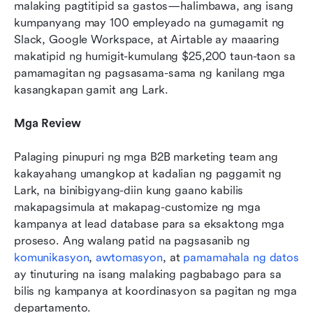
malaking pagtitipid sa gastos—halimbawa, ang isang 
kumpanyang may 100 empleyado na gumagamit ng 
Slack, Google Workspace, at Airtable ay maaaring 
makatipid ng humigit-kumulang $25,200 taun-taon sa 
pamamagitan ng pagsasama-sama ng kanilang mga 
kasangkapan gamit ang Lark.
Mga Review
Palaging pinupuri ng mga B2B marketing team ang 
kakayahang umangkop at kadalian ng paggamit ng 
Lark, na binibigyang-diin kung gaano kabilis 
makapagsimula at makapag-customize ng mga 
kampanya at lead database para sa eksaktong mga 
proseso. Ang walang patid na pagsasanib ng 
komunikasyon
, 
awtomasyon
, at 
pamamahala ng datos
ay tinuturing na isang malaking pagbabago para sa 
bilis ng kampanya at koordinasyon sa pagitan ng mga 
departamento.