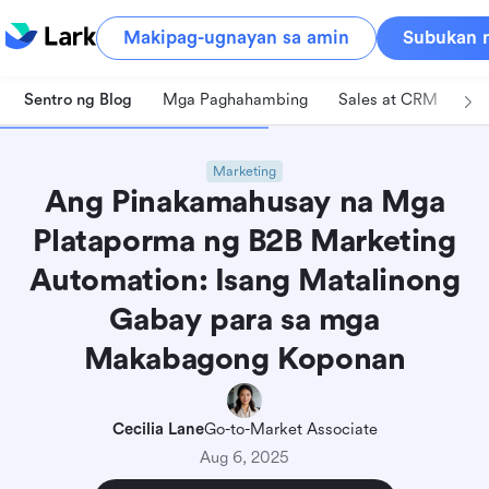
Makipag-ugnayan sa amin
Subukan n
Sentro ng Blog
Mga Paghahambing
Sales at CRM
Pa
Marketing
Ang Pinakamahusay na Mga
Plataporma ng B2B Marketing
Automation: Isang Matalinong
Gabay para sa mga
Makabagong Koponan
Cecilia Lane
Go-to-Market Associate
Aug 6, 2025