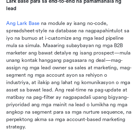
Lark Base para sa end-to-end na pamamahala ng 
lead
Ang Lark Base
 na module ay isang no-code, 
spreadsheet-style na database na nagpapahintulot sa 
iyo na bumuo at i-customize ang mga lead pipeline 
mula sa simula. Maaaring subaybayan ng mga B2B 
marketer ang bawat detalye ng isang prospect—mula 
unang kontak hanggang pagsasara ng deal—mag-
assign ng mga lead owner sa sales at marketing, mag-
segment ng mga account ayon sa rehiyon o 
industriya, at ilakip ang lahat ng komunikasyon o mga 
asset sa bawat lead. Ang real-time na pag-update at 
matibay na pag-filter ay nagpapadali upang bigyang-
priyoridad ang mga mainit na lead o lumikha ng mga 
angkop na segment para sa mga nurture sequence, na 
perpektong akma sa mga account-based marketing 
strategy.