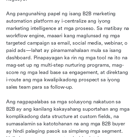
Ang pangunahing papel ng isang B2B marketing 
automation platform ay i-centralize ang iyong 
marketing intelligence at mga proseso. Sa matibay na 
workflow engine, maaari kang maglunsad ng mga 
targeted campaign sa email, social media, webinar, o 
paid ads—lahat ay pinamamahalaan mula sa isang 
dashboard. Pinapayagan ka rin ng mga tool na ito na 
mag-set up ng multi-step nurturing programs, mag-
score ng mga lead base sa engagement, at direktang 
i-route ang mga kwalipikadong prospect sa iyong 
sales team para sa follow-up.
Ang nagpapalabas sa mga solusyong nakatuon sa 
B2B ay ang kanilang kakayahang suportahan ang mga 
komplikadong data structure at custom fields, na 
sumasalamin sa katotohanan na ang mga B2B buyer 
ay hindi palaging pasok sa simpleng mga segment. 