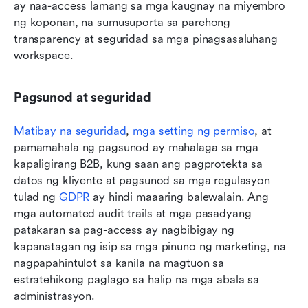
ay naa-access lamang sa mga kaugnay na miyembro 
ng koponan, na sumusuporta sa parehong 
transparency at seguridad sa mga pinagsasaluhang 
workspace.
Pagsunod at seguridad
Matibay na seguridad
, 
mga setting ng permiso
, at 
pamamahala ng pagsunod ay mahalaga sa mga 
kapaligirang B2B, kung saan ang pagprotekta sa 
datos ng kliyente at pagsunod sa mga regulasyon 
tulad ng 
GDPR
 ay hindi maaaring balewalain. Ang 
mga automated audit trails at mga pasadyang 
patakaran sa pag-access ay nagbibigay ng 
kapanatagan ng isip sa mga pinuno ng marketing, na 
nagpapahintulot sa kanila na magtuon sa 
estratehikong paglago sa halip na mga abala sa 
administrasyon.