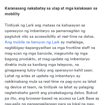
Karanasang nakabatay sa ulap at mga kalakasan sa 
mobility
Tinitiyak ng Lark ang mataas na kahusayan sa 
operasyon ng imbentaryo sa pamamagitan ng 
pagtutok nito sa accessibility at real-time na datos. 
Ang mobile na bersyon ng Lark
 ay mahalaga, 
nagbibigay-kapangyarihan sa mga frontline staff na 
mag-scan ng mga barcode, magsumite ng mga 
bagong produkto, at mag-update ng imbentaryo 
direkta mula sa kanilang mga telepono, na 
ginagawang tuloy-tuloy ang operasyon kahit saan. 
Lahat ng antas at update ng imbentaryo ay 
nakikinabang mula sa real-time na pag-sync sa lahat 
ng device at team, na tinitiyak na lahat ay palaging 
nagtatrabaho gamit ang pinakabagong datos. Bukod 
pa rito, ang browser-based na access sa Lark Base ay 
nag-aalis ng pangangailangan para sa lokal na pag-