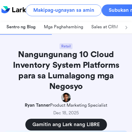
Makipag-ugnayan sa amin
Subukan n
Sentro ng Blog
Mga Paghahambing
Sales at CRM
Pa
Retail
Nangungunang 10 Cloud
Inventory System Platforms
para sa Lumalagong mga
Negosyo
Ryan Tanner
Product Marketing Specialist
Dec 18, 2025
Gamitin ang Lark nang LIBRE