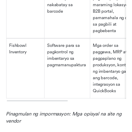
nakabatay sa 
maraming lokasyon, 
barcode
B2B portal, 
pamamahala ng orde
sa pagbili at 
pagbebenta
Fishbowl 
Software para sa 
Mga order sa 
Inventory
pagkontrol ng 
paggawa, MRP at 
imbentaryo sa 
pagpaplano ng 
pagmamanupaktura
produksyon, kontrol 
ng imbentaryo gamit
ang barcode, 
integrasyon sa 
QuickBooks
Pinagmulan ng impormasyon: Mga opisyal na site ng 
vendor