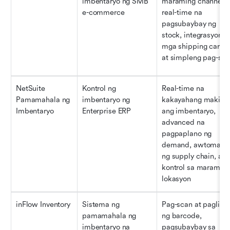
imbentaryo ng SMB 
maraming channel, 
e-commerce
real-time na 
pagsubaybay ng 
stock, integrasyon sa
mga shipping carrier,
at simpleng pag-set
NetSuite 
Kontrol ng 
Real-time na 
Pamamahala ng 
imbentaryo ng 
kakayahang makita 
Imbentaryo
Enterprise ERP
ang imbentaryo, 
advanced na 
pagpaplano ng 
demand, awtomasyo
ng supply chain, at 
kontrol sa maraming
lokasyon
inFlow Inventory
Sistema ng 
Pag-scan at paglikha
pamamahala ng 
ng barcode, 
imbentaryo na 
pagsubaybay sa 