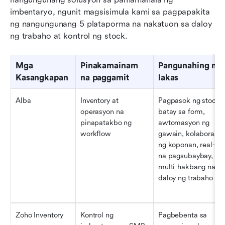
imbentaryo, ngunit magsisimula kami sa pagpapakita 
ng nangungunang 5 plataporma na nakatuon sa daloy 
ng trabaho at kontrol ng stock. 
Mga 
Pinakamainam 
Pangunahing mga
Kasangkapan
na paggamit
lakas
Alba
Inventory at 
Pagpasok ng stock 
operasyon na 
batay sa form, 
pinapatakbo ng 
awtomasyon ng 
workflow
gawain, kolaborasyo
ng koponan, real-tim
na pagsubaybay, 
multi-hakbang na mg
daloy ng trabaho
Zoho Inventory
Kontrol ng 
Pagbebenta sa 