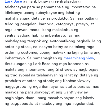
Lark Base
 ay nagbibigay ng sentralisadong 
talahanayan para sa pamamahala ng imbentaryo na 
idinisenyo upang subaybayan ang lahat ng 
mahahalagang detalye ng produkto. Sa mga patlang 
tulad ng pangalan, barcode, kategorya, presyo, at 
mga larawan, madali kang makakabuo ng 
sentralisadong hub ng imbentaryo. Isa ring 
mahalagang tampok ang awtomatikong pagkalkula ng 
antas ng stock, na inaayos batay sa naitalang mga 
order ng customer, upang matiyak na laging tama ang 
imbentaryo. Sa pamamagitan ng 
maramihang view
, 
tinutulungan ng Lark Base ang mga koponan na 
makita ang imbentaryo: ang Grid view ay nagbibigay 
ng tradisyonal na talahanayan ng lahat ng detalye ng 
produkto at antas ng stock; ang Kanban view ay 
naggugrupo ng mga item ayon sa status para sa mas 
maayos na pagsubaybay; at ang Gantt view ay 
nagbibigay-daan upang masubaybayan ang iskedyul 
ng pagpapadala at matukoy ang mga iregularidad.