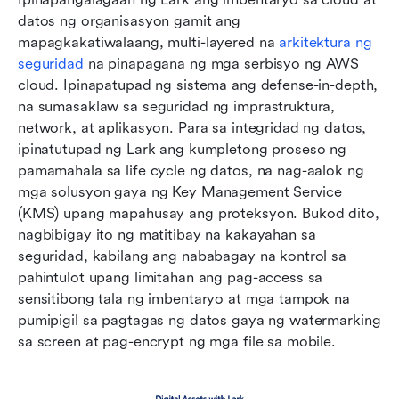
datos ng organisasyon gamit ang 
mapagkakatiwalaang, multi-layered na 
arkitektura ng 
seguridad
 na pinapagana ng mga serbisyo ng AWS 
cloud. Ipinapatupad ng sistema ang defense-in-depth, 
na sumasaklaw sa seguridad ng imprastruktura, 
network, at aplikasyon. Para sa integridad ng datos, 
ipinatutupad ng Lark ang kumpletong proseso ng 
pamamahala sa life cycle ng datos, na nag-aalok ng 
mga solusyon gaya ng Key Management Service 
(KMS) upang mapahusay ang proteksyon. Bukod dito, 
nagbibigay ito ng matitibay na kakayahan sa 
seguridad, kabilang ang nababagay na kontrol sa 
pahintulot upang limitahan ang pag-access sa 
sensitibong tala ng imbentaryo at mga tampok na 
pumipigil sa pagtagas ng datos gaya ng watermarking 
sa screen at pag-encrypt ng mga file sa mobile.