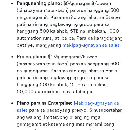
Pangunahing plano:
 $6/gumagamit/buwan 
(binabayaran taun-taon) para sa hanggang 500 
na gumagamit. Kasama rito ang lahat sa Starter 
pati na rin ang pagtawag ng grupo para sa 
hanggang 500 kalahok, 5TB na imbakan, 1000 
automation runs, at iba pa. Para sa karagdagang 
detalye, mangyaring 
makipag-ugnayan sa sales
.
Pro na plano:
 $12/gumagamit/buwan 
(binabayaran taun-taon) para sa hanggang 500 
na gumagamit. Kasama rito ang lahat sa Basic 
pati na rin ang pagtawag ng grupo para sa 
hanggang 500 kalahok, 15TB na imbakan, 
50,000 automation runs, at iba pa.
Plano para sa Enterprise:
Makipag-ugnayan sa 
sales
 para sa pasadyang presyo. Sinusuportahan 
ang walang limitasyong bilang ng mga 
gumagamit at kasama ang mas marami pang 