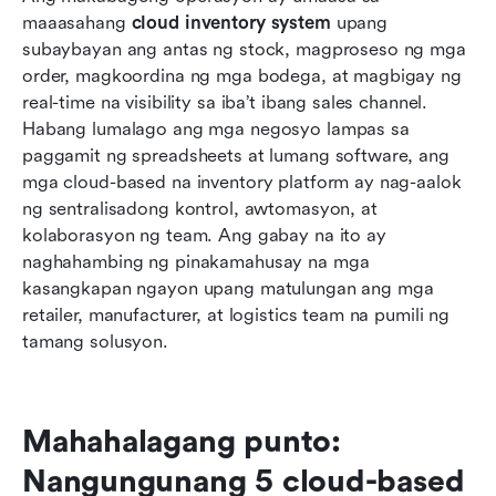
maaasahang 
cloud inventory system
 upang 
10 pinakamahusay na cloud-based na sistema
subaybayan ang antas ng stock, magproseso ng mga 
ng pamamahala ng imbentaryo
order, magkoordina ng mga bodega, at magbigay ng 
real-time na visibility sa iba’t ibang sales channel. 
Mga dagdag na tip: Pumili sa pagitan ng cloud-
Habang lumalago ang mga negosyo lampas sa 
based at web-based na mga sistema ng
paggamit ng spreadsheets at lumang software, ang 
pamamahala ng imbentaryo
mga cloud-based na inventory platform ay nag-aalok 
ng sentralisadong kontrol, awtomasyon, at 
Konklusyon
kolaborasyon ng team. Ang gabay na ito ay 
Mga Madalas Itanong
naghahambing ng pinakamahusay na mga 
kasangkapan ngayon upang matulungan ang mga 
Kaugnay na pagbabasa
retailer, manufacturer, at logistics team na pumili ng 
tamang solusyon.
Mahahalagang punto: 
Nangungunang 5 cloud-based 