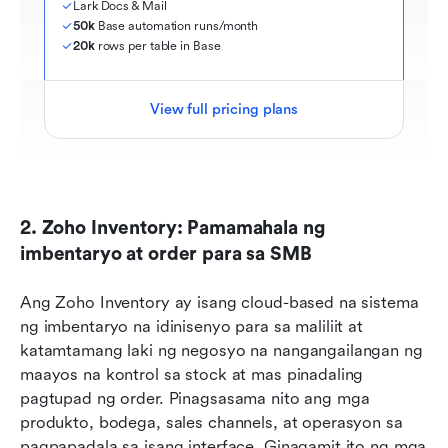
Lark Docs & Mail
50k
 Base automation runs/month
20k
 rows per table in Base
View full pricing plans
2. Zoho Inventory: Pamamahala ng 
imbentaryo at order para sa SMB
Ang Zoho Inventory ay isang cloud-based na sistema 
ng imbentaryo na idinisenyo para sa maliliit at 
katamtamang laki ng negosyo na nangangailangan ng 
maayos na kontrol sa stock at mas pinadaling 
pagtupad ng order. Pinagsasama nito ang mga 
produkto, bodega, sales channels, at operasyon sa 
pagpapadala sa isang interface. Ginagamit ito ng mga 