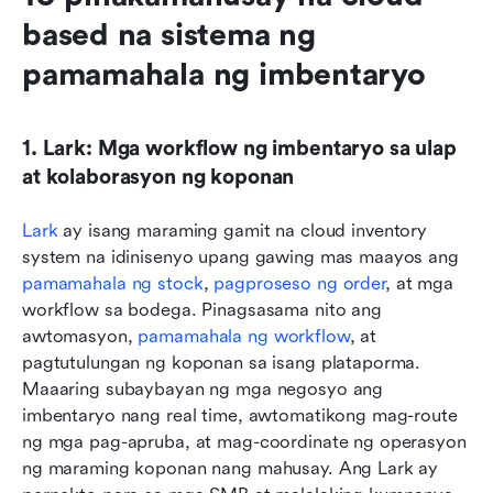
based na sistema ng 
pamamahala ng imbentaryo
1. Lark: Mga workflow ng imbentaryo sa ulap 
at kolaborasyon ng koponan
Lark
 ay isang maraming gamit na cloud inventory 
system na idinisenyo upang gawing mas maayos ang 
pamamahala ng stock
, 
pagproseso ng order
, at mga 
workflow sa bodega. Pinagsasama nito ang 
awtomasyon, 
pamamahala ng workflow
, at 
pagtutulungan ng koponan sa isang plataporma. 
Maaaring subaybayan ng mga negosyo ang 
imbentaryo nang real time, awtomatikong mag-route 
ng mga pag-apruba, at mag-coordinate ng operasyon 
ng maraming koponan nang mahusay. Ang Lark ay 