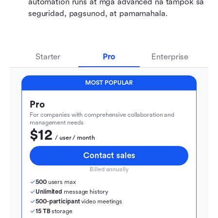
automation runs at mga advanced na tampok sa 
seguridad, pagsunod, at pamamahala.
Starter
Pro
Enterprise
MOST POPULAR
Pro
For companies with comprehensive collaboration and 
management needs
$12
  / user / month
Contact sales
Billed annually
500
 users max
Unlimited
 message history
500-participant
 video meetings
15 TB
 storage