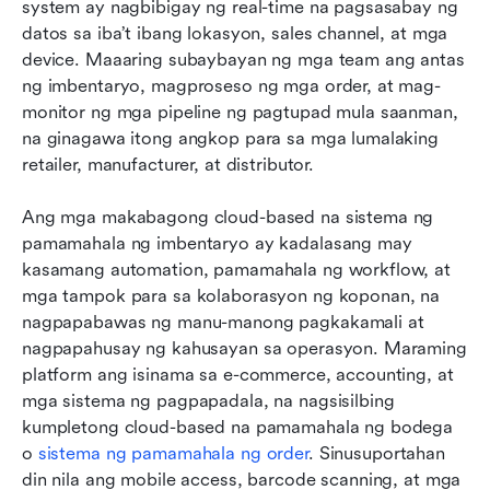
system ay nagbibigay ng real-time na pagsasabay ng 
datos sa iba’t ibang lokasyon, sales channel, at mga 
device. Maaaring subaybayan ng mga team ang antas 
ng imbentaryo, magproseso ng mga order, at mag-
monitor ng mga pipeline ng pagtupad mula saanman, 
na ginagawa itong angkop para sa mga lumalaking 
retailer, manufacturer, at distributor.
Ang mga makabagong cloud-based na sistema ng 
pamamahala ng imbentaryo ay kadalasang may 
kasamang automation, pamamahala ng workflow, at 
mga tampok para sa kolaborasyon ng koponan, na 
nagpapabawas ng manu-manong pagkakamali at 
nagpapahusay ng kahusayan sa operasyon. Maraming 
platform ang isinama sa e-commerce, accounting, at 
mga sistema ng pagpapadala, na nagsisilbing 
kumpletong cloud-based na pamamahala ng bodega 
o 
sistema ng pamamahala ng order
. Sinusuportahan 
din nila ang mobile access, barcode scanning, at mga 