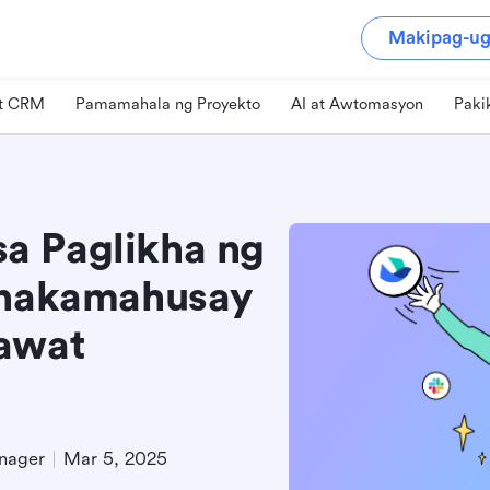
Makipag-ug
at CRM
Pamamahala ng Proyekto
AI at Awtomasyon
Paki
a Paglikha ng
Pinakamahusay
Bawat
nager
Mar 5, 2025