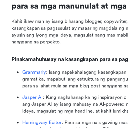
para sa mga manunulat at mga
Kahit ikaw man ay isang bihasang blogger, copywriter
kasangkapan sa pagsusulat ay maaaring magdala ng ma
ayusin ang iyong mga ideya, magsulat nang mas mabili
hanggang sa perpekto.
Pinakamahuhusay na kasangkapan para sa pagsu
Grammarly
: Isang napakahalagang kasangkapan 
gramatika, mapabuti ang estruktura ng pangungus
para sa lahat mula sa mga blog post hanggang s
Jasper AI
: Kung naghahanap ka ng inspirasyon o 
ang Jasper AI ay isang mahusay na AI-powered 
ideya, magsulat ng mga headline, at kahit lumikh
Hemingway Editor
: Para sa mga nais gawing mas 