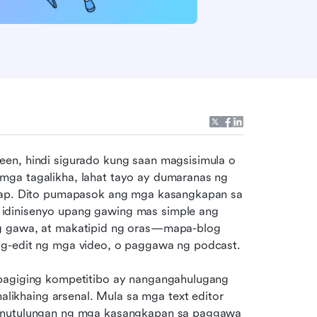
en, hindi sigurado kung saan magsisimula o 
mga tagalikha, lahat tayo ay dumaranas ng 
irap. Dito pumapasok ang mga kasangkapan sa 
idinisenyo upang gawing mas simple ang 
g gawa, at makatipid ng oras—mapa-blog 
ag-edit ng mga video, o paggawa ng podcast.
 pagiging kompetitibo ay nangangahulugang 
khaing arsenal. Mula sa mga text editor 
tinutulungan ng mga kasangkapan sa paggawa 