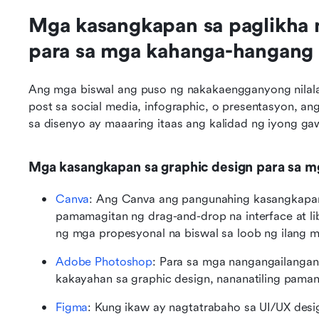
Mga kasangkapan sa paglikha ng
para sa mga kahanga-hangang
Ang mga biswal ang puso ng nakakaengganyong nilala
post sa social media, infographic, o presentasyon, 
sa disenyo ay maaaring itaas ang kalidad ng iyong ga
Mga kasangkapan sa graphic design para sa mg
Canva
: Ang Canva ang pangunahing kasangkapan 
pamamagitan ng drag-and-drop na interface at li
ng mga propesyonal na biswal sa loob ng ilang m
Adobe Photoshop
: Para sa mga nangangailangan
kakayahan sa graphic design, nananatiling paman
Figma
: Kung ikaw ay nagtatrabaho sa UI/UX desi