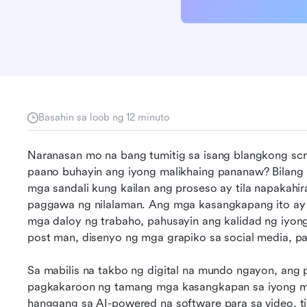
Basahin sa loob ng 12 minuto
Naranasan mo na bang tumitig sa isang blangkong scre
paano buhayin ang iyong malikhaing pananaw? Bilang 
mga sandali kung kailan ang proseso ay tila napakah
paggawa ng nilalaman. Ang mga kasangkapang ito ay 
mga daloy ng trabaho, pahusayin ang kalidad ng iyon
post man, disenyo ng mga grapiko sa social media, p
Sa mabilis na takbo ng digital na mundo ngayon, ang
pagkakaroon ng tamang mga kasangkapan sa iyong mali
hanggang sa AI-powered na software para sa video, 