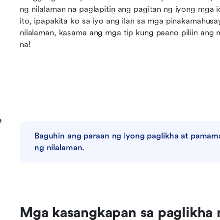
ng nilalaman na paglapitin ang pagitan ng iyong mga 
ito, ipapakita ko sa iyo ang ilan sa mga pinakamahusa
nilalaman, kasama ang mga tip kung paano piliin ang 
na!
a
Baguhin ang paraan ng iyong paglikha at pamama
ng nilalaman.
Mga kasangkapan sa paglikha n