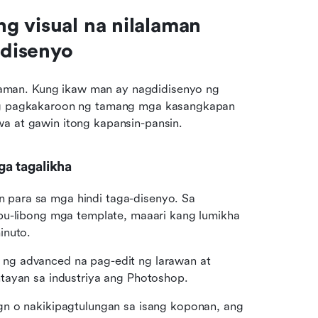
 visual na nilalaman 
 disenyo
man. Kung ikaw man ay nagdidisenyo ng 
ang pagkakaroon ng tamang mga kasangkapan 
wa at gawin itong kapansin-pansin.
a tagalikha
para sa mga hindi taga-disenyo. Sa 
bu-libong mga template, maaari kang lumikha 
inuto.
 ng advanced na pag-edit ng larawan at 
tayan sa industriya ang Photoshop.
gn o nakikipagtulungan sa isang koponan, ang 