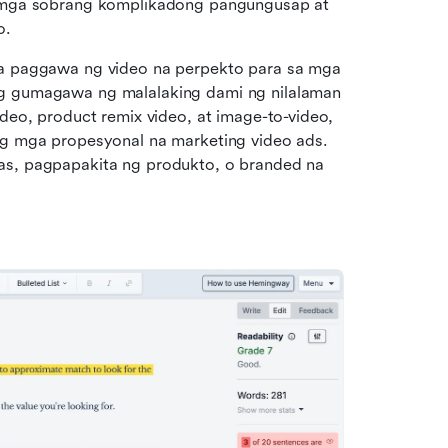
 mga sobrang komplikadong pangungusap at 
o.
a paggawa ng video na perpekto para sa mga 
 gumagawa ng malalaking dami ng nilalaman 
eo, product remix video, at image-to-video, 
g mga propesyonal na marketing video ads. 
s, pagpapakita ng produkto, o branded na 