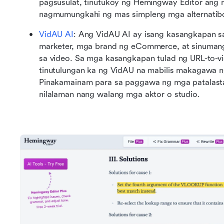
pagsusulat, tinutukoy ng Hemingway Editor ang
nagmumungkahi ng mas simpleng mga alternatib
VidAU AI
: Ang VidAU AI ay isang kasangkapan s
marketer, mga brand ng eCommerce, at sinumang
sa video. Sa mga kasangkapan tulad ng URL-to-vid
tinutulungan ka ng VidAU na mabilis makagawa n
Pinakamainam para sa paggawa ng mga patalasta
nilalaman nang walang mga aktor o studio.