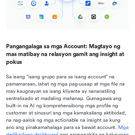
Pangangalaga sa mga Account: Magtayo ng 
mas matibay na relasyon gamit ang insight at 
pokus
Sa isang “isang grupo para sa isang account” na 
pamamaraan, lahat ng mga pag-uusap at mga file na 
may kaugnayan sa isang kliyente ay nananatiling 
sentralisado at madaling mahanap. Gumagawa ang 
built-in na AI ng komprehensibong mga profile ng 
customer at sinusuri ang mga kamakailang aktibidad, 
na nag-aalok ng mga actionable na insight sa kung 
ano ang pinakamahalaga para sa bawat account. 
Mga 
dedikadong dashboard
 ang nagpapakita ng kalusugan 