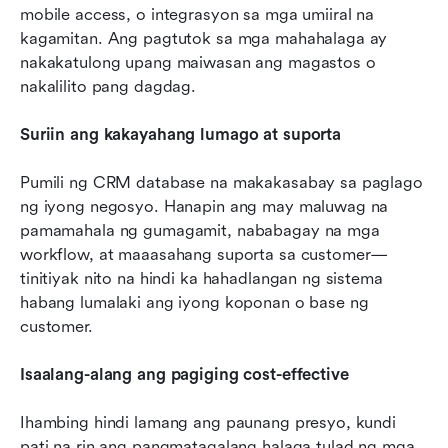
mobile access, o integrasyon sa mga umiiral na 
kagamitan. Ang pagtutok sa mga mahahalaga ay 
nakakatulong upang maiwasan ang magastos o 
nakalilito pang dagdag.
Suriin ang kakayahang lumago at suporta
Pumili ng CRM database na makakasabay sa paglago 
ng iyong negosyo. Hanapin ang may maluwag na 
pamamahala ng gumagamit, nababagay na mga 
workflow, at maaasahang suporta sa customer—
tinitiyak nito na hindi ka hahadlangan ng sistema 
habang lumalaki ang iyong koponan o base ng 
customer.
Isaalang-alang ang pagiging cost-effective
Ihambing hindi lamang ang paunang presyo, kundi 
pati na rin ang pangmatagalang halaga tulad ng mga 