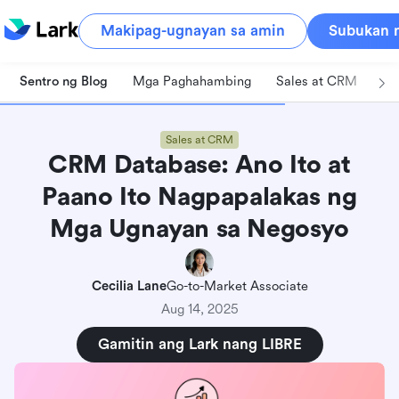
Makipag-ugnayan sa amin
Subukan n
Sentro ng Blog
Mga Paghahambing
Sales at CRM
Pa
Sales at CRM
CRM Database: Ano Ito at
Paano Ito Nagpapalakas ng
Mga Ugnayan sa Negosyo
Cecilia Lane
Go-to-Market Associate
Aug 14, 2025
Gamitin ang Lark nang LIBRE