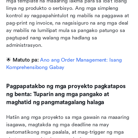
mga template na maaaring iakma para sa iba't ibang 
linya ng produkto o serbisyo. Ang mga simpleng 
kontrol ay nagpapahintulot ng mabilis na paggawa at 
pag-print ng invoice, na nagsisiguro na ang mga deal 
ay mabilis na lumilipat mula sa pangako patungo sa 
pagtupad nang walang mga hadlang sa 
administrasyon.
🌟 
Matuto pa: 
Ano ang Order Management: Isang 
Komprehensibong Gabay
Pagpapatakbo ng mga proyekto pagkatapos 
ng benta: Tuparin ang mga pangako at 
maghatid ng pangmatagalang halaga
Hatiin ang mga proyekto sa mga gawain na maaaring 
isagawa, magtakda ng mga deadline na may 
awtomatikong mga paalala, at mag-trigger ng mga 