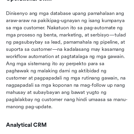
Dinisenyo ang mga database upang pamahalaan ang 
araw-araw na pakikipag-ugnayan ng isang kumpanya 
sa mga customer. Nakatuon ito sa pag-automate ng 
mga proseso ng benta, marketing, at serbisyo—tulad 
ng pagsubaybay sa lead, pamamahala ng pipeline, at 
suporta sa customer—na kadalasang may kasamang 
workflow automation at pagtatalaga ng mga gawain. 
Ang mga sistemang ito ay perpekto para sa 
paghawak ng malaking dami ng aktibidad ng 
customer at pagpapadali ng mga rutinang gawain, na 
nagpapadali sa mga koponan na mag-follow up nang 
mahusay at subaybayan ang bawat yugto ng 
paglalakbay ng customer nang hindi umaasa sa manu-
manong pag-update.
Analytical CRM