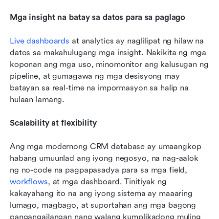
Mga insight na batay sa datos para sa paglago
Live dashboards
 at analytics ay naglilipat ng hilaw na 
datos sa makahulugang mga insight. Nakikita ng mga 
koponan ang mga uso, minomonitor ang kalusugan ng 
pipeline, at gumagawa ng mga desisyong may 
batayan sa real-time na impormasyon sa halip na 
hulaan lamang.
Scalability at flexibility
Ang mga modernong CRM database ay umaangkop 
habang umuunlad ang iyong negosyo, na nag-aalok 
ng no-code na pagpapasadya para sa mga field, 
workflows
, at mga dashboard. Tinitiyak ng 
kakayahang ito na ang iyong sistema ay maaaring 
lumago, magbago, at suportahan ang mga bagong 
pangangailangan nang walang kumplikadong muling 