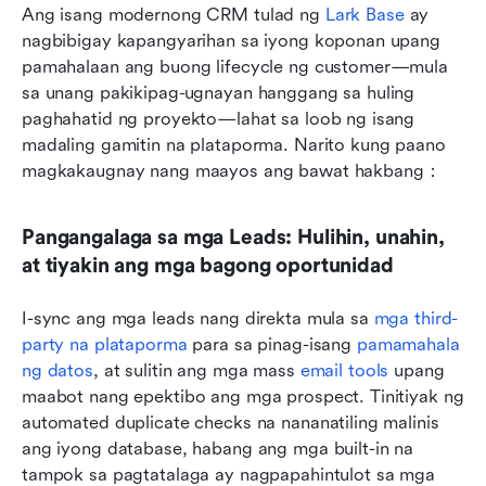
Ang isang modernong CRM tulad ng 
Lark Base
 ay 
nagbibigay kapangyarihan sa iyong koponan upang 
pamahalaan ang buong lifecycle ng customer—mula 
sa unang pakikipag-ugnayan hanggang sa huling 
paghahatid ng proyekto—lahat sa loob ng isang 
madaling gamitin na plataporma. Narito kung paano 
magkakaugnay nang maayos ang bawat hakbang：
Pangangalaga sa mga Leads: Hulihin, unahin, 
at tiyakin ang mga bagong oportunidad
I-sync ang mga leads nang direkta mula sa 
mga third-
party na plataporma
 para sa pinag-isang 
pamamahala 
ng datos
, at sulitin ang mga mass 
email tools
 upang 
maabot nang epektibo ang mga prospect. Tinitiyak ng 
automated duplicate checks na nananatiling malinis 
ang iyong database, habang ang mga built-in na 
tampok sa pagtatalaga ay nagpapahintulot sa mga 