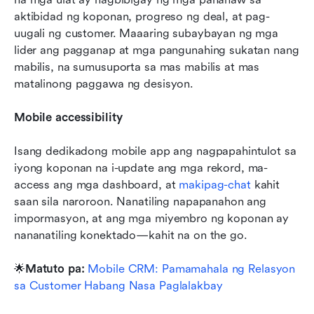
aktibidad ng koponan, progreso ng deal, at pag-
uugali ng customer. Maaaring subaybayan ng mga 
lider ang pagganap at mga pangunahing sukatan nang 
mabilis, na sumusuporta sa mas mabilis at mas 
matalinong paggawa ng desisyon.
Mobile accessibility
Isang dedikadong mobile app ang nagpapahintulot sa 
iyong koponan na i-update ang mga rekord, ma-
access ang mga dashboard, at 
makipag-chat
 kahit 
saan sila naroroon. Nanatiling napapanahon ang 
impormasyon, at ang mga miyembro ng koponan ay 
nananatiling konektado—kahit na on the go.
🌟
Matuto pa: 
Mobile CRM: Pamamahala ng Relasyon 
sa Customer Habang Nasa Paglalakbay