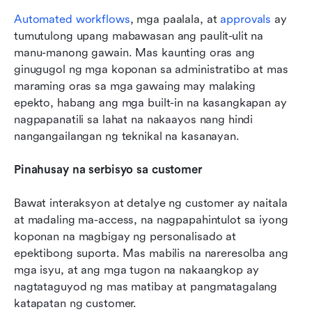
Automated workflows
, mga paalala, at 
approvals
 ay 
tumutulong upang mabawasan ang paulit-ulit na 
manu-manong gawain. Mas kaunting oras ang 
ginugugol ng mga koponan sa administratibo at mas 
maraming oras sa mga gawaing may malaking 
epekto, habang ang mga built-in na kasangkapan ay 
nagpapanatili sa lahat na nakaayos nang hindi 
nangangailangan ng teknikal na kasanayan.
Pinahusay na serbisyo sa customer
Bawat interaksyon at detalye ng customer ay naitala 
at madaling ma-access, na nagpapahintulot sa iyong 
koponan na magbigay ng personalisado at 
epektibong suporta. Mas mabilis na nareresolba ang 
mga isyu, at ang mga tugon na nakaangkop ay 
nagtataguyod ng mas matibay at pangmatagalang 
katapatan ng customer.