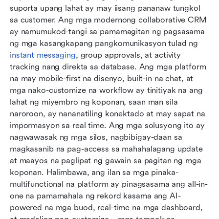
suporta upang lahat ay may iisang pananaw tungkol 
sa customer. Ang mga modernong collaborative CRM 
ay namumukod-tangi sa pamamagitan ng pagsasama 
ng mga kasangkapang pangkomunikasyon tulad ng 
instant messaging
, group approvals, at activity 
tracking nang direkta sa database. Ang mga platform 
na may mobile-first na disenyo, built-in na chat, at 
mga nako-customize na workflow ay tinitiyak na ang 
lahat ng miyembro ng koponan, saan man sila 
naroroon, ay nananatiling konektado at may sapat na 
impormasyon sa real time. Ang mga solusyong ito ay 
nagwawasak ng mga silos, nagbibigay-daan sa 
magkasanib na pag-access sa mahahalagang update 
at maayos na paglipat ng gawain sa pagitan ng mga 
koponan. Halimbawa, ang ilan sa mga pinaka-
multifunctional na platform ay pinagsasama ang all-in-
one na pamamahala ng rekord kasama ang AI-
powered na mga buod, real-time na mga dashboard, 