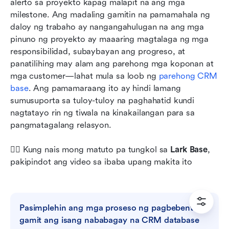
alerto sa proyekto kapag malapit na ang mga 
milestone. Ang madaling gamitin na pamamahala ng 
daloy ng trabaho ay nangangahulugan na ang mga 
pinuno ng proyekto ay maaaring magtalaga ng mga 
responsibilidad, subaybayan ang progreso, at 
panatilihing may alam ang parehong mga koponan at 
mga customer—lahat mula sa loob ng 
parehong CRM 
base
. Ang pamamaraang ito ay hindi lamang 
sumusuporta sa tuloy-tuloy na paghahatid kundi 
nagtatayo rin ng tiwala na kinakailangan para sa 
pangmatagalang relasyon.
💁‍♀️ Kung nais mong matuto pa tungkol sa 
Lark Base
, 
pakipindot ang video sa ibaba upang makita ito
Pasimplehin ang mga proseso ng pagbebenta 
gamit ang isang nababagay na CRM database