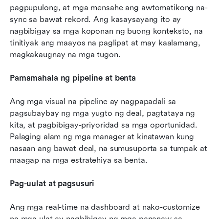
pagpupulong, at mga mensahe ang awtomatikong na-
sync sa bawat rekord. Ang kasaysayang ito ay 
nagbibigay sa mga koponan ng buong konteksto, na 
tinitiyak ang maayos na paglipat at may kaalamang, 
magkakaugnay na mga tugon.
Pamamahala ng pipeline at benta
Ang mga visual na pipeline ay nagpapadali sa 
pagsubaybay ng mga yugto ng deal, pagtataya ng 
kita, at pagbibigay-priyoridad sa mga oportunidad. 
Palaging alam ng mga manager at kinatawan kung 
nasaan ang bawat deal, na sumusuporta sa tumpak at 
maagap na mga estratehiya sa benta.
Pag-uulat at pagsusuri
Ang mga real-time na dashboard at nako-customize 
na mga ulat ay nagbibigay ng mga pananaw sa 