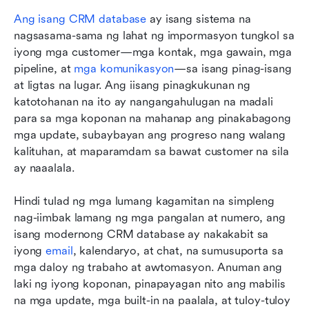
Ang isang CRM database
 ay isang sistema na 
nagsasama-sama ng lahat ng impormasyon tungkol sa 
iyong mga customer—mga kontak, mga gawain, mga 
pipeline, at 
mga komunikasyon
—sa isang pinag-isang 
at ligtas na lugar. Ang iisang pinagkukunan ng 
katotohanan na ito ay nangangahulugan na madali 
para sa mga koponan na mahanap ang pinakabagong 
mga update, subaybayan ang progreso nang walang 
kalituhan, at maparamdam sa bawat customer na sila 
ay naaalala.
Hindi tulad ng mga lumang kagamitan na simpleng 
nag-iimbak lamang ng mga pangalan at numero, ang 
isang modernong CRM database ay nakakabit sa 
iyong 
email
, kalendaryo, at chat, na sumusuporta sa 
mga daloy ng trabaho at awtomasyon. Anuman ang 
laki ng iyong koponan, pinapayagan nito ang mabilis 
na mga update, mga built-in na paalala, at tuloy-tuloy 