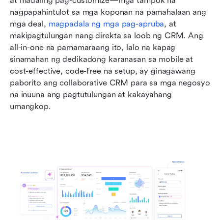
at madaling pag-customize—mga tampok na 
nagpapahintulot sa mga koponan na pamahalaan ang 
mga deal, 
magpadala ng mga pag-apruba
, at 
makipagtulungan nang direkta sa loob ng CRM. Ang 
all-in-one na pamamaraang ito, lalo na kapag 
sinamahan ng dedikadong karanasan sa mobile at 
cost-effective, code-free na setup, ay ginagawang 
paborito ang collaborative CRM para sa mga negosyo 
na inuuna ang pagtutulungan at kakayahang 
umangkop.