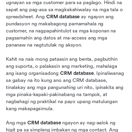
ugnayan sa mga customer para sa paglago. Hindi na 
Ang hinaharap ng mga database ng CRM
sapat ang pag-asa sa magkakahiwalay na mga tala o 
Konklusyon
spreadsheet. Ang 
CRM database
 ay ngayon ang 
pundasyon ng makabagong pamamahala ng 
Mga Madalas Itanong
customer, na nagpapahintulot sa mga koponan na 
pagsamahin ang datos at ma-access ang mga 
May kaugnayang pagbasa
pananaw na nagtutulak ng aksyon.
Kahit na nais mong pataasin ang benta, pagbutihin 
ang suporta, o palakasin ang marketing, mahalaga 
ang isang organisadong 
CRM database
. Ipinaliwanag 
sa gabay na ito kung ano ang CRM database, 
tinalakay ang mga pangunahing uri nito, ipinakita ang 
mga pinaka-kapaki-pakinabang na tampok, at 
nagbahagi ng praktikal na payo upang matulungan 
kang makapagsimula.
Ang mga 
CRM database
 ngayon ay nag-aalok ng 
higit pa sa simpleng imbakan ng mga contact. Ang 