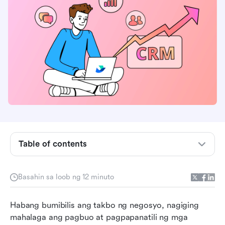
Ano ang CRM database?
Mga Uri ng CRM database
Mga Benepisyo ng Paggamit ng CRM Database
Table of contents
Mga pangunahing tampok ng isang CRM
database
Basahin sa loob ng 12 minuto
Mga Tip para sa pagpili ng CRM database
Kung Paano Pinapalakas ng Lark Base ang
Habang bumibilis ang takbo ng negosyo, nagiging 
Bawat Hakbang ng Pamamahala ng CRM
mahalaga ang pagbuo at pagpapanatili ng mga 