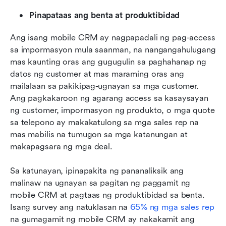
Pinapataas ang benta at produktibidad
Ang isang mobile CRM ay nagpapadali ng pag-access 
sa impormasyon mula saanman, na nangangahulugang 
mas kaunting oras ang gugugulin sa paghahanap ng 
datos ng customer at mas maraming oras ang 
mailalaan sa pakikipag-ugnayan sa mga customer. 
Ang pagkakaroon ng agarang access sa kasaysayan 
ng customer, impormasyon ng produkto, o mga quote 
sa telepono ay makakatulong sa mga sales rep na 
mas mabilis na tumugon sa mga katanungan at 
makapagsara ng mga deal.
Sa katunayan, ipinapakita ng pananaliksik ang 
malinaw na ugnayan sa pagitan ng paggamit ng 
mobile CRM at pagtaas ng produktibidad sa benta. 
Isang survey ang natuklasan na 
65% ng mga sales rep
na gumagamit ng mobile CRM ay nakakamit ang 