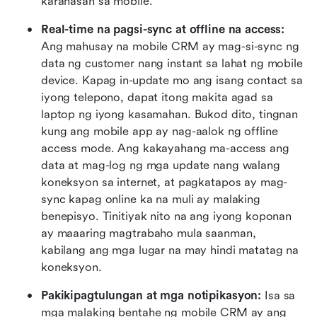
karanasan sa mobile.
Real-time na pagsi-sync at offline na access:
Ang mahusay na mobile CRM ay mag-si-sync ng 
data ng customer nang instant sa lahat ng mobile 
device. Kapag in-update mo ang isang contact sa 
iyong telepono, dapat itong makita agad sa 
laptop ng iyong kasamahan. Bukod dito, tingnan 
kung ang mobile app ay nag-aalok ng offline 
access mode. Ang kakayahang ma-access ang 
data at mag-log ng mga update nang walang 
koneksyon sa internet, at pagkatapos ay mag-
sync kapag online ka na muli ay malaking 
benepisyo. Tinitiyak nito na ang iyong koponan 
ay maaaring magtrabaho mula saanman, 
kabilang ang mga lugar na may hindi matatag na 
koneksyon.
Pakikipagtulungan at mga notipikasyon: 
Isa sa 
mga malaking bentahe ng mobile CRM ay ang 