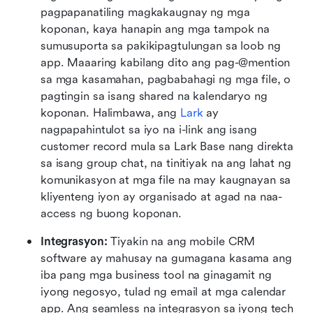
pagpapanatiling magkakaugnay ng mga 
koponan, kaya hanapin ang mga tampok na 
sumusuporta sa pakikipagtulungan sa loob ng 
app. Maaaring kabilang dito ang pag-@mention 
sa mga kasamahan, pagbabahagi ng mga file, o 
pagtingin sa isang shared na kalendaryo ng 
koponan. Halimbawa, ang 
Lark
 ay 
nagpapahintulot sa iyo na i-link ang isang 
customer record mula sa Lark Base nang direkta 
sa isang group chat, na tinitiyak na ang lahat ng 
komunikasyon at mga file na may kaugnayan sa 
kliyenteng iyon ay organisado at agad na naa-
access ng buong koponan.
Integrasyon: 
Tiyakin na ang mobile CRM 
software ay mahusay na gumagana kasama ang 
iba pang mga business tool na ginagamit ng 
iyong negosyo, tulad ng email at mga calendar 
app. Ang seamless na integrasyon sa iyong tech 