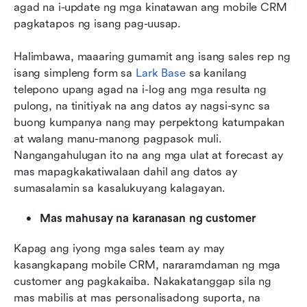
agad na i-update ng mga kinatawan ang mobile CRM 
pagkatapos ng isang pag-uusap. 
Halimbawa, maaaring gumamit ang isang sales rep ng 
isang simpleng form sa 
Lark Base
 sa kanilang 
telepono upang agad na i-log ang mga resulta ng 
pulong, na tinitiyak na ang datos ay nagsi-sync sa 
buong kumpanya nang may perpektong katumpakan 
at walang manu-manong pagpasok muli. 
Nangangahulugan ito na ang mga ulat at forecast ay 
mas mapagkakatiwalaan dahil ang datos ay 
sumasalamin sa kasalukuyang kalagayan.
Mas mahusay na karanasan ng customer
Kapag ang iyong mga sales team ay may 
kasangkapang mobile CRM, nararamdaman ng mga 
customer ang pagkakaiba. Nakakatanggap sila ng 
mas mabilis at mas personalisadong suporta, na 