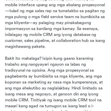
mobile interface upang ang mga abalang propesyonal
—tulad ng mga sales rep na tumatakbo sa pagitan ng 
mga pulong o mga field service team na bumibisita sa 
mga kliyente—ay palaging may pinakabagong 
impormasyon sa kanilang mga kamay. Sa esensya, 
inilalagay ng mobile CRM ang iyong database ng 
customer, sales pipeline, at collaboration hub sa isang 
maginhawang pakete.
Bakit ito mahalaga? Isipin kung gaano karaming 
trabaho ang nangyayari ngayon sa labas ng 
tradisyunal na opisina. Ang mga propesyonal sa 
pagbebenta ay bumibisita sa mga kliyente, ang mga 
koponan sa marketing ay nasa mga kumperensya, at 
ang mga ehekutibo ay naglalakbay. Hindi limitado sa 
isang mesa ang negosyo, at ganoon din ang iyong 
mobile CRM. Tinitiyak ng isang mobile CRM tool na 
maaari kang agad na tumugon sa isang lead o i-