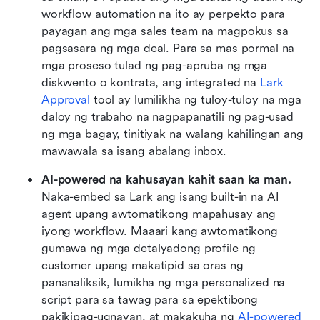
workflow automation na ito ay perpekto para 
payagan ang mga sales team na magpokus sa 
pagsasara ng mga deal. Para sa mas pormal na 
mga proseso tulad ng pag-apruba ng mga 
diskwento o kontrata, ang integrated na 
Lark 
Approval
 tool ay lumilikha ng tuloy-tuloy na mga 
daloy ng trabaho na nagpapanatili ng pag-usad 
ng mga bagay, tinitiyak na walang kahilingan ang 
mawawala sa isang abalang inbox.
AI-powered na kahusayan kahit saan ka man.
Naka-embed sa Lark ang isang built-in na AI 
agent upang awtomatikong mapahusay ang 
iyong workflow. Maaari kang awtomatikong 
gumawa ng mga detalyadong profile ng 
customer upang makatipid sa oras ng 
pananaliksik, lumikha ng mga personalized na 
script para sa tawag para sa epektibong 
pakikipag-ugnayan, at makakuha ng 
AI-powered 