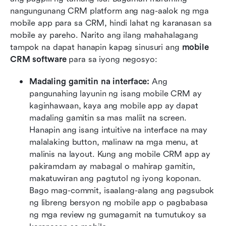
nangungunang CRM platform ang nag-aalok ng mga 
mobile app para sa CRM, hindi lahat ng karanasan sa 
mobile ay pareho. Narito ang ilang mahahalagang 
tampok na dapat hanapin kapag sinusuri ang 
mobile 
CRM software
 para sa iyong negosyo:
Madaling gamitin na interface: 
Ang 
pangunahing layunin ng isang mobile CRM ay 
kaginhawaan, kaya ang mobile app ay dapat 
madaling gamitin sa mas maliit na screen. 
Hanapin ang isang intuitive na interface na may 
malalaking button, malinaw na mga menu, at 
malinis na layout. Kung ang mobile CRM app ay 
pakiramdam ay mabagal o mahirap gamitin, 
makatuwiran ang pagtutol ng iyong koponan. 
Bago mag-commit, isaalang-alang ang pagsubok 
ng libreng bersyon ng mobile app o pagbabasa 
ng mga review ng gumagamit na tumutukoy sa 