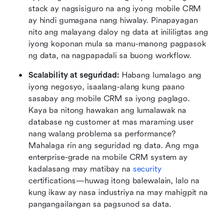
stack ay nagsisiguro na ang iyong mobile CRM 
ay hindi gumagana nang hiwalay. Pinapayagan 
nito ang malayang daloy ng data at inililigtas ang 
iyong koponan mula sa manu-manong pagpasok 
ng data, na nagpapadali sa buong workflow.
Scalability at seguridad: 
Habang lumalago ang 
iyong negosyo, isaalang-alang kung paano 
sasabay ang mobile CRM sa iyong paglago. 
Kaya ba nitong hawakan ang lumalawak na 
database ng customer at mas maraming user 
nang walang problema sa performance? 
Mahalaga rin ang seguridad ng data. Ang mga 
enterprise-grade na mobile CRM system ay 
kadalasang may matibay na 
security
certifications—huwag itong balewalain, lalo na 
kung ikaw ay nasa industriya na may mahigpit na 
pangangailangan sa pagsunod sa data.