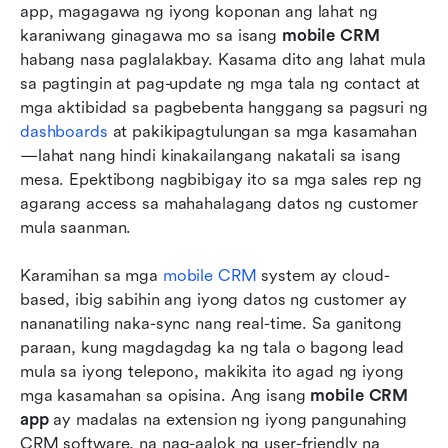
app, magagawa ng iyong koponan ang lahat ng 
karaniwang ginagawa mo sa isang 
mobile CRM
habang nasa paglalakbay. Kasama dito ang lahat mula 
sa pagtingin at pag-update ng mga tala ng contact at 
mga aktibidad sa pagbebenta hanggang sa pagsuri ng 
dashboards
 at pakikipagtulungan sa mga kasamahan
—lahat nang hindi kinakailangang nakatali sa isang 
mesa. Epektibong nagbibigay ito sa mga sales rep ng 
agarang access sa mahahalagang datos ng customer 
mula saanman.
Karamihan sa mga 
mobile CRM
 system ay cloud-
based, ibig sabihin ang iyong datos ng customer ay 
nananatiling naka-sync nang real-time. Sa ganitong 
paraan, kung magdagdag ka ng tala o bagong lead 
mula sa iyong telepono, makikita ito agad ng iyong 
mga kasamahan sa opisina. Ang isang 
mobile CRM 
app
 ay madalas na extension ng iyong pangunahing 
CRM software, na nag-aalok ng user-friendly na 