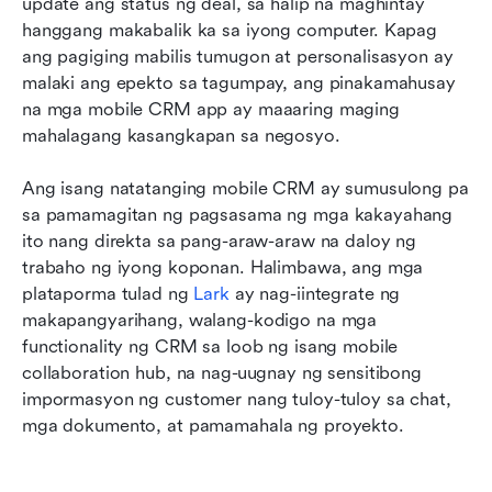
update ang status ng deal, sa halip na maghintay 
hanggang makabalik ka sa iyong computer. Kapag 
ang pagiging mabilis tumugon at personalisasyon ay 
malaki ang epekto sa tagumpay, ang pinakamahusay 
na mga mobile CRM app ay maaaring maging 
mahalagang kasangkapan sa negosyo.
Ang isang natatanging mobile CRM ay sumusulong pa 
sa pamamagitan ng pagsasama ng mga kakayahang 
ito nang direkta sa pang-araw-araw na daloy ng 
trabaho ng iyong koponan. Halimbawa, ang mga 
plataporma tulad ng 
Lark
 ay nag-iintegrate ng 
makapangyarihang, walang-kodigo na mga 
functionality ng CRM sa loob ng isang mobile 
collaboration hub, na nag-uugnay ng sensitibong 
impormasyon ng customer nang tuloy-tuloy sa chat, 
mga dokumento, at pamamahala ng proyekto.