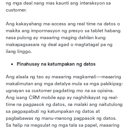
ng mga deal nang mas kaunti ang interaksyon sa 
customer. 
Ang kakayahang ma-access ang real time na datos o 
makita ang impormasyon ng presyo sa tablet habang 
nasa pulong ay maaaring maging dahilan kung 
makapagsasara ng deal agad o magtatagal pa ng 
ilang linggo.
Pinahusay na katumpakan ng datos
Ang alaala ng tao ay maaaring magkamali—maaaring 
makalimutan ang mga detalye mula sa mga pakikipag-
ugnayan sa customer pagdating mo na sa opisina. 
Ang isang CRM mobile app ay naghihikayat ng real-
time na pagpasok ng datos, na malaki ang naitutulong 
sa pagpapabuti ng katumpakan ng datos at 
pagbabawas ng manu-manong pagpasok ng datos. 
Sa halip na magsulat ng mga tala sa papel, maaaring 