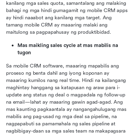
kanilang mga sales quota, samantalang ang malaking 
bahagi ng mga hindi gumagamit ng mobile CRM apps 
ay hindi naaabot ang kanilang mga target. Ang 
tamang mobile CRM ay maaaring malaki ang 
maitulong sa pagpapahusay ng produktibidad.
Mas maikling sales cycle at mas mabilis na 
tugon
Sa mobile CRM software, maaaring mapabilis ang 
proseso ng benta dahil ang iyong koponan ay 
maaaring kumilos nang real time. Hindi na kailangang 
maghintay hanggang sa katapusan ng araw para i-
update ang status ng deal o magpadala ng follow-up 
na email—lahat ay maaaring gawin agad-agad. Ang 
mas kaunting pagkaantala ay nangangahulugang mas 
mabilis ang pag-usad ng mga deal sa pipeline, na 
nagpapabuti sa pamamahala ng sales pipeline at 
nagbibigay-daan sa mga sales team na makapagsara 