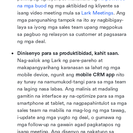
na mga buod
 ng mga aktibidad ng kliyente sa 
isang video meeting mula sa 
Lark Meetings
. Ang 
mga pangunahing tampok na ito ay nagbibigay-
laya sa iyong mga sales team upang magpokus 
sa pagbuo ng relasyon sa customer at pagsasara 
ng mga deal.
Dinisenyo para sa produktibidad, kahit saan.
Nag-aalok ang Lark ng pare-pareho at 
makapangyarihang karanasan sa lahat ng mga 
mobile device, ngunit ang 
mobile CRM app
 nito 
ay tunay na namumukod-tangi para sa mga team 
na laging nasa labas. Ang malinis at madaling 
gamitin na interface ay na-optimize para sa mga 
smartphone at tablet, na nagpapahintulot sa mga 
sales team na mabilis na mag-log ng mga tawag, 
i-update ang mga yugto ng deal, o gumawa ng 
mga follow-up na gawain agad pagkatapos ng 
isang meeting. Ang disenyo na nakatuon sa 