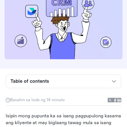
Table of contents
Ano ang mobile CRM?
Basahin sa loob ng 14 minuto
Mga pangunahing benepisyo ng mobile CRM
Isipin mong pupunta ka sa isang pagpupulong kasama 
Mga dapat hanapin sa isang de-kalidad na
ang kliyente at may biglaang tawag mula sa isang 
mobile CRM