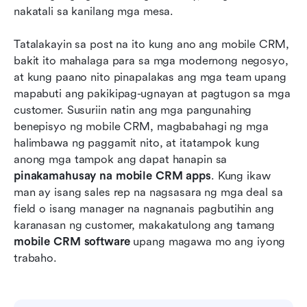
nakatali sa kanilang mga mesa.
Tatalakayin sa post na ito kung ano ang mobile CRM, 
bakit ito mahalaga para sa mga modernong negosyo, 
at kung paano nito pinapalakas ang mga team upang 
mapabuti ang pakikipag-ugnayan at pagtugon sa mga 
customer. Susuriin natin ang mga pangunahing 
benepisyo ng mobile CRM, magbabahagi ng mga 
halimbawa ng paggamit nito, at itatampok kung 
anong mga tampok ang dapat hanapin sa 
pinakamahusay na mobile CRM apps
. Kung ikaw 
man ay isang sales rep na nagsasara ng mga deal sa 
field o isang manager na nagnanais pagbutihin ang 
karanasan ng customer, makakatulong ang tamang 
mobile CRM software
 upang magawa mo ang iyong 
trabaho.