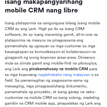
isang makapangyarihang 
mobile CRM nang libre
Isang plataporma na nangunguna bilang isang mobile 
CRM ay ang Lark. Higit pa ito sa isang CRM 
software; ito ay isang maraming gamit, all-in-one na 
plataporma na maayos na pinagsasama ang 
pamamahala ng ugnayan sa mga customer sa mga 
kasangkapan sa komunikasyon at kolaborasyon na 
ginagamit ng iyong koponan araw-araw. Dinisenyo 
mula sa simula gamit ang mobile-first na pilosopiya, 
ang Lark ang 
pinakamahusay na mobile CRM
 para 
sa mga koponang 
nagtatrabaho nang malayuan
 o sa 
field. Sa pamamagitan ng pagsasama-sama ng 
messaging, mga pinagsasaluhang dokumento, 
pamamahala ng proyekto, at isang ganap na nako-
customize na mobile CRM sa isang solong, madaling 
gamitin na CRM mobile app, pinapalakas ng Lark ang 