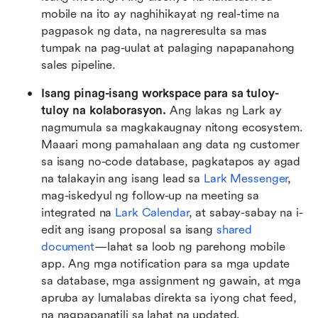
mobile na ito ay naghihikayat ng real-time na 
pagpasok ng data, na nagreresulta sa mas 
tumpak na pag-uulat at palaging napapanahong 
sales pipeline.
Isang pinag-isang workspace para sa tuloy-
tuloy na kolaborasyon.
 Ang lakas ng Lark ay 
nagmumula sa magkakaugnay nitong ecosystem. 
Maaari mong pamahalaan ang data ng customer 
sa isang no-code database, pagkatapos ay agad 
na talakayin ang isang lead sa 
Lark Messenger
, 
mag-iskedyul ng follow-up na meeting sa 
integrated na 
Lark Calendar
, at sabay-sabay na i-
edit ang isang proposal sa isang 
shared 
document
—lahat sa loob ng parehong mobile 
app. Ang mga notification para sa mga update 
sa database, mga assignment ng gawain, at mga 
apruba ay lumalabas direkta sa iyong chat feed, 
na nagpapanatili sa lahat na updated.