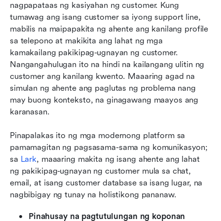
nagpapataas ng kasiyahan ng customer. Kung 
tumawag ang isang customer sa iyong support line, 
mabilis na maipapakita ng ahente ang kanilang profile 
sa telepono at makikita ang lahat ng mga 
kamakailang pakikipag-ugnayan ng customer. 
Nangangahulugan ito na hindi na kailangang ulitin ng 
customer ang kanilang kwento. Maaaring agad na 
simulan ng ahente ang paglutas ng problema nang 
may buong konteksto, na ginagawang maayos ang 
karanasan. 
Pinapalakas ito ng mga modernong platform sa 
pamamagitan ng pagsasama-sama ng komunikasyon; 
sa 
Lark
, maaaring makita ng isang ahente ang lahat 
ng pakikipag-ugnayan ng customer mula sa chat, 
email, at isang customer database sa isang lugar, na 
nagbibigay ng tunay na holistikong pananaw.
Pinahusay na pagtutulungan ng koponan