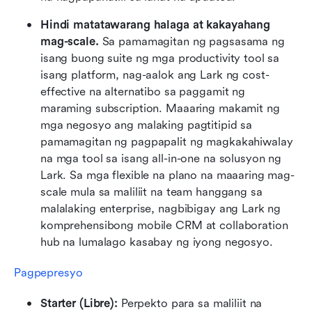
Hindi matatawarang halaga at kakayahang 
mag-scale.
 Sa pamamagitan ng pagsasama ng 
isang buong suite ng mga productivity tool sa 
isang platform, nag-aalok ang Lark ng cost-
effective na alternatibo sa paggamit ng 
maraming subscription. Maaaring makamit ng 
mga negosyo ang malaking pagtitipid sa 
pamamagitan ng pagpapalit ng magkakahiwalay 
na mga tool sa isang all-in-one na solusyon ng 
Lark. Sa mga flexible na plano na maaaring mag-
scale mula sa maliliit na team hanggang sa 
malalaking enterprise, nagbibigay ang Lark ng 
komprehensibong mobile CRM at collaboration 
hub na lumalago kasabay ng iyong negosyo.
Pagpepresyo
Starter (Libre): 
Perpekto para sa maliliit na 