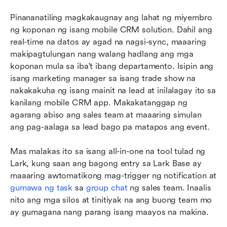
Pinananatiling magkakaugnay ang lahat ng miyembro 
ng koponan ng isang mobile CRM solution. Dahil ang 
real-time na datos ay agad na nagsi-sync, maaaring 
makipagtulungan nang walang hadlang ang mga 
koponan mula sa iba't ibang departamento. Isipin ang 
isang marketing manager sa isang trade show na 
nakakakuha ng isang mainit na lead at inilalagay ito sa 
kanilang mobile CRM app. Makakatanggap ng 
agarang abiso ang sales team at maaaring simulan 
ang pag-aalaga sa lead bago pa matapos ang event. 
Mas malakas ito sa isang all-in-one na tool tulad ng 
Lark, kung saan ang bagong entry sa Lark Base ay 
maaaring awtomatikong mag-trigger ng notification at 
gumawa ng task
 sa 
group chat
 ng sales team. Inaalis 
nito ang mga silos at tinitiyak na ang buong team mo 
ay gumagana nang parang isang maayos na makina.