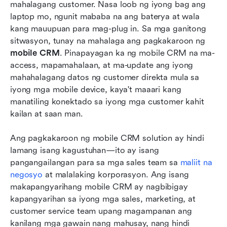
mahalagang customer. Nasa loob ng iyong bag ang 
laptop mo, ngunit mababa na ang baterya at wala 
Simulan ang paggamit ng isang
kang mauupuan para mag-plug in. Sa mga ganitong 
makapangyarihang mobile CRM nang libre
sitwasyon, tunay na mahalaga ang pagkakaroon ng 
Huling mga saloobin tungkol sa mobile CRM
mobile CRM
. Pinapayagan ka ng mobile CRM na ma-
access, mapamahalaan, at ma-update ang iyong 
Mga Madalas Itanong
mahahalagang datos ng customer direkta mula sa 
iyong mga mobile device, kaya't maaari kang 
May kaugnayang pagbasa
manatiling konektado sa iyong mga customer kahit 
kailan at saan man.
Ang pagkakaroon ng mobile CRM solution ay hindi 
lamang isang kagustuhan—ito ay isang 
pangangailangan para sa mga sales team sa 
maliit na 
negosyo
 at malalaking korporasyon. Ang isang 
makapangyarihang mobile CRM ay nagbibigay 
kapangyarihan sa iyong mga sales, marketing, at 
customer service team upang magampanan ang 
kanilang mga gawain nang mahusay, nang hindi 