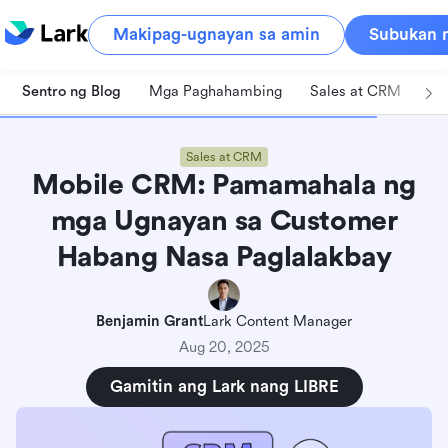
Makipag-ugnayan sa amin
Subukan n
Sentro ng Blog
Mga Paghahambing
Sales at CRM
Pa
Sales at CRM
Mobile CRM: Pamamahala ng
mga Ugnayan sa Customer
Habang Nasa Paglalakbay
Benjamin Grant
Lark Content Manager
Aug 20, 2025
Gamitin ang Lark nang LIBRE