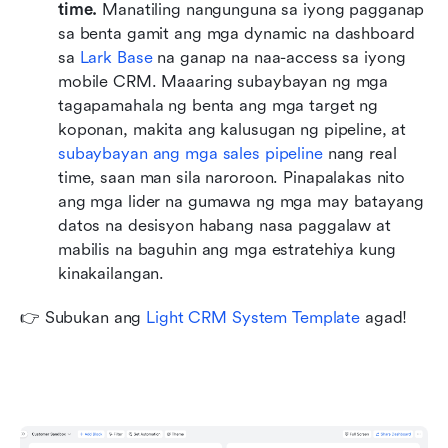
time.
 Manatiling nangunguna sa iyong pagganap 
sa benta gamit ang mga dynamic na dashboard 
sa 
Lark Base
 na ganap na naa-access sa iyong 
mobile CRM. Maaaring subaybayan ng mga 
tagapamahala ng benta ang mga target ng 
koponan, makita ang kalusugan ng pipeline, at 
subaybayan ang mga sales pipeline
 nang real 
time, saan man sila naroroon. Pinapalakas nito 
ang mga lider na gumawa ng mga may batayang 
datos na desisyon habang nasa paggalaw at 
mabilis na baguhin ang mga estratehiya kung 
kinakailangan.
👉 Subukan ang 
Light CRM System Template
 agad!