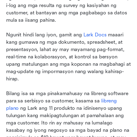
i-log ang mga resulta ng survey ng kasiyahan ng 
customer, at bantayan ang mga pagbabago sa datos 
mula sa iisang pahina.
Ngunit hindi lang iyon, gamit ang 
Lark Docs
 maaari 
kang gumawa ng mga dokumento, spreadsheet, at 
presentasyon, lahat ay may mayamang pag-format, 
real-time na kolaborasyon, at kontrol sa bersyon 
upang matulungan ang mga koponan na magbahagi at 
mag-update ng impormasyon nang walang kahirap-
hirap.
Bilang isa sa mga pinakamahusay na libreng software 
para sa serbisyo sa customer, kasama sa 
libreng 
plano
 ng Lark ang 11 produkto na idinisenyo upang 
tulungan kang makipagtulungan at pamahalaan ang 
mga customer. Ito rin ay mahusay na lumalago 
kasabay ng iyong negosyo sa mga bayad na plano na 