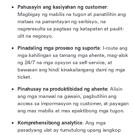
Pahusayin ang kasiyahan ng customer
: 
Magbigay ng mabilis na tugon at panatilihin ang 
mataas na pamantayan ng serbisyo, na 
nagreresulta sa pagtaas ng katapatan at paulit-
ulit na negosyo.
Pinadaling mga proseso ng suporta
: I-route ang 
mga kahilingan sa tamang mga ahente, mag-alok 
ng 24/7 na mga opsyon sa self-service, at 
bawasan ang hindi kinakailangang dami ng mga 
ticket.
Pinahusay na produktibidad ng ahente
: Alisin 
ang mga manwal na gawain, pagbutihin ang 
access sa impormasyon ng customer, at payagan 
ang mas mabilis at mas epektibong mga tugon.
Komprehensibong analytics
: Ang mga 
pasadyang ulat ay tumutulong upang iangkop 