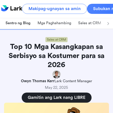
Makipag-ugnayan sa amin
Subukan n
Sentro ng Blog
Mga Paghahambing
Sales at CRM
Pa
Sales at CRM
Top 10 Mga Kasangkapan sa
Serbisyo sa Kostumer para sa
2026
Owyn Thomas Kerr
Lark Content Manager
May 22, 2025
Gamitin ang Lark nang LIBRE