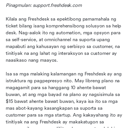
Pinagmulan: support.freshdesk.com
Kilala ang Freshdesk sa epektibong pamamahala ng 
ticket bilang isang komprehensibong solusyon sa help 
desk. Nag-aalok ito ng automation, mga opsyon para 
sa self-service, at omnichannel na suporta upang 
mapabuti ang kahusayan ng serbisyo sa customer, na 
tinitiyak na ang lahat ng interaksyon sa customer ay 
naasikaso nang maayos.
Isa sa mga malaking kalamangan ng Freshdesk ay ang 
istruktura ng pagpepresyo nito. May libreng plano na 
magagamit para sa hanggang 10 ahente bawat 
buwan, at ang mga bayad na plano ay nagsisimula sa 
$15 bawat ahente bawat buwan, kaya isa ito sa mga 
mas abot-kayang kasangkapan sa suporta sa 
customer para sa mga startup. Ang kakayahang ito ay 
tinitiyak na ang Freshdesk ay makakatugon sa 