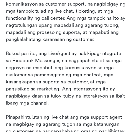
komunikasyon sa customer support, na nagbibigay ng 
mga tampok tulad ng live chat, ticketing, at mga 
functionality ng call center. Ang mga tampok na ito ay 
nagtutulungan upang mapadali ang agarang tulong, 
mapadali ang proseso ng suporta, at mapabuti ang 
pangkalahatang karanasan ng customer.
Bukod pa rito, ang LiveAgent ay nakikipag-integrate 
sa Facebook Messenger, na nagpapahintulot sa mga 
negosyo na mapabuti ang komunikasyon sa mga 
customer sa pamamagitan ng mga chatbot, mga 
kasangkapan sa suporta sa customer, at mga 
pagsisikap sa marketing. Ang integrasyong ito ay 
nagbibigay-daan sa tuloy-tuloy na interaksyon sa iba't 
ibang mga channel.
Pinapahintulutan ng live chat ang mga support agent 
na magbigay ng agarang tugon sa mga katanungan 
ng customer, na nagpapababa ng oras ng paghihintay 