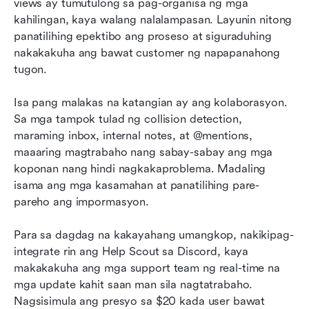
views ay tumutulong sa pag-organisa ng mga 
kahilingan, kaya walang nalalampasan. Layunin nitong 
panatilihing epektibo ang proseso at siguraduhing 
nakakakuha ang bawat customer ng napapanahong 
tugon.
Isa pang malakas na katangian ay ang kolaborasyon. 
Sa mga tampok tulad ng collision detection, 
maraming inbox, internal notes, at @mentions, 
maaaring magtrabaho nang sabay-sabay ang mga 
koponan nang hindi nagkakaproblema. Madaling 
isama ang mga kasamahan at panatilihing pare-
pareho ang impormasyon.
Para sa dagdag na kakayahang umangkop, nakikipag-
integrate rin ang Help Scout sa Discord, kaya 
makakakuha ang mga support team ng real-time na 
mga update kahit saan man sila nagtatrabaho. 
Nagsisimula ang presyo sa $20 kada user bawat 