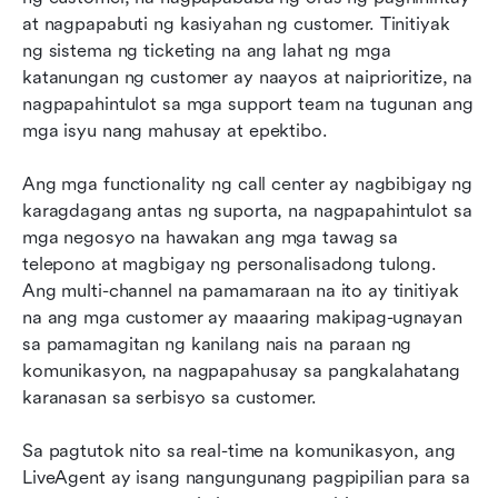
at nagpapabuti ng kasiyahan ng customer. Tinitiyak 
ng sistema ng ticketing na ang lahat ng mga 
katanungan ng customer ay naayos at naiprioritize, na 
nagpapahintulot sa mga support team na tugunan ang 
mga isyu nang mahusay at epektibo.
Ang mga functionality ng call center ay nagbibigay ng 
karagdagang antas ng suporta, na nagpapahintulot sa 
mga negosyo na hawakan ang mga tawag sa 
telepono at magbigay ng personalisadong tulong. 
Ang multi-channel na pamamaraan na ito ay tinitiyak 
na ang mga customer ay maaaring makipag-ugnayan 
sa pamamagitan ng kanilang nais na paraan ng 
komunikasyon, na nagpapahusay sa pangkalahatang 
karanasan sa serbisyo sa customer.
Sa pagtutok nito sa real-time na komunikasyon, ang 
LiveAgent ay isang nangungunang pagpipilian para sa 