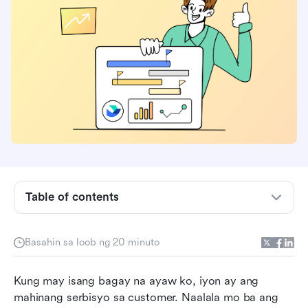
Mga pangunahing punto
Paano natin sinusuri at tine-test ang software?
Table of contents
Ano ang mga kasangkapan sa serbisyo sa
customer?
Basahin sa loob ng 20 minuto
Mga benepisyo ng paggamit ng mga
Kung may isang bagay na ayaw ko, iyon ay ang 
kasangkapan sa serbisyo sa customer
mahinang serbisyo sa customer. Naalala mo ba ang 