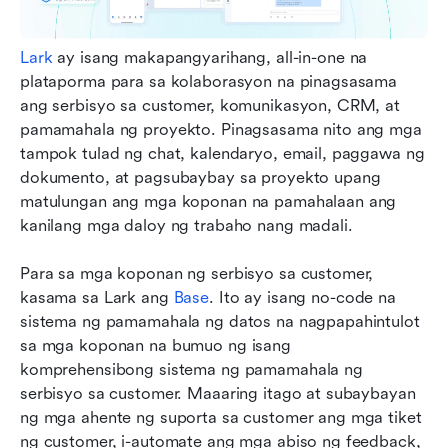
Lark
 ay isang makapangyarihang, all-in-one na 
plataporma para sa kolaborasyon na pinagsasama 
ang serbisyo sa customer, komunikasyon, CRM, at 
pamamahala ng proyekto. Pinagsasama nito ang mga 
tampok tulad ng chat, kalendaryo, email, paggawa ng 
dokumento, at pagsubaybay sa proyekto upang 
matulungan ang mga koponan na pamahalaan ang 
kanilang mga daloy ng trabaho nang madali.
Para sa mga koponan ng serbisyo sa customer, 
kasama sa Lark ang 
Base
. Ito ay isang no-code na 
sistema ng pamamahala ng datos na nagpapahintulot 
sa mga koponan na bumuo ng isang 
komprehensibong sistema ng pamamahala ng 
serbisyo sa customer. Maaaring itago at subaybayan 
ng mga ahente ng suporta sa customer ang mga tiket 
ng customer, i-automate ang mga abiso ng feedback, 