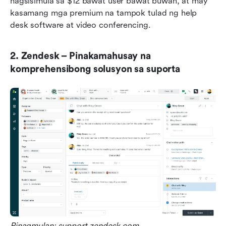
nagsisimula sa $12 bawat user bawat buwan, at may 
kasamang mga premium na tampok tulad ng help 
desk software at video conferencing.
2. Zendesk – Pinakamahusay na 
komprehensibong solusyon sa suporta
Pinagmulan: support.zendesk.com