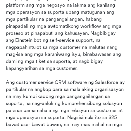
platform ang mga negosyo na iakma ang kanilang 
mga operasyon sa suporta upang matugunan ang 
mga partikular na pangangailangan, habang 
pinapadali ng mga awtomatikong workflow ang mga 
proseso at pinapabuti ang kahusayan. Nagbibigay 
ang Einstein bot ng self-service support, na 
nagpapahintulot sa mga customer na malutas nang 
mag-isa ang mga karaniwang isyu, binabawasan ang 
dami ng mga tiket sa suporta, at nagbibigay 
kapangyarihan sa mga customer.
Ang customer service CRM software ng Salesforce ay 
partikular na angkop para sa malalaking organisasyon 
na may kumplikadong mga pangangailangan sa 
suporta, na nag-aalok ng komprehensibong solusyon 
para sa pamamahala ng mga relasyon sa customer at 
mga operasyon sa suporta. Nagsisimula ito sa $25 
bawat user bawat buwan, na may mas mahal na mga 