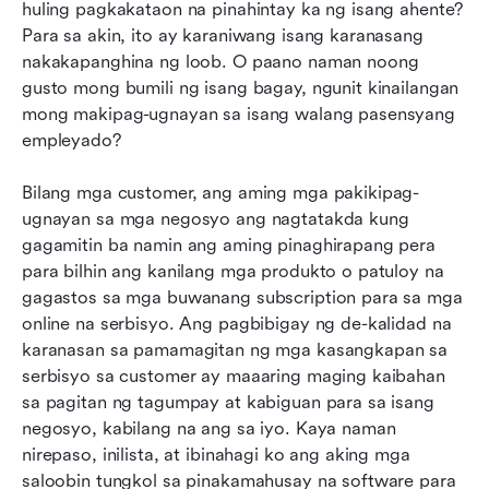
Pinakamahusay na mga kasangkapan sa
huling pagkakataon na pinahintay ka ng isang ahente? 
serbisyo sa customer para sa 2026
Para sa akin, ito ay karaniwang isang karanasang 
nakakapanghina ng loob. O paano naman noong 
Paano pumili ng tamang kasangkapan para sa
gusto mong bumili ng isang bagay, ngunit kinailangan 
serbisyo sa customer
mong makipag-ugnayan sa isang walang pasensyang 
empleyado?  
Pagpapahusay ng serbisyo sa customer gamit
ang mga pananaw mula sa datos
Bilang mga customer, ang aming mga pakikipag-
Mga hinaharap na uso sa mga kasangkapan sa
ugnayan sa mga negosyo ang nagtatakda kung 
serbisyo sa customer
gagamitin ba namin ang aming pinaghirapang pera 
para bilhin ang kanilang mga produkto o patuloy na 
Mga Madalas Itanong
gagastos sa mga buwanang subscription para sa mga 
online na serbisyo. Ang pagbibigay ng de-kalidad na 
Konklusyon
karanasan sa pamamagitan ng mga kasangkapan sa 
May kaugnayang pagbasa
serbisyo sa customer ay maaaring maging kaibahan 
sa pagitan ng tagumpay at kabiguan para sa isang 
negosyo, kabilang na ang sa iyo. Kaya naman 
nirepaso, inilista, at ibinahagi ko ang aking mga 
saloobin tungkol sa pinakamahusay na software para 