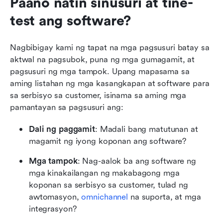
Paano natin sinusuri at tine-
test ang software?
Nagbibigay kami ng tapat na mga pagsusuri batay sa 
aktwal na pagsubok, puna ng mga gumagamit, at 
pagsusuri ng mga tampok. Upang mapasama sa 
aming listahan ng mga kasangkapan at software para 
sa serbisyo sa customer, isinama sa aming mga 
pamantayan sa pagsusuri ang:
Dali ng paggamit
: Madali bang matutunan at 
magamit ng iyong koponan ang software?
Mga tampok
: Nag-aalok ba ang software ng 
mga kinakailangan ng makabagong mga 
koponan sa serbisyo sa customer, tulad ng 
awtomasyon, 
omnichannel
 na suporta, at mga 
integrasyon?