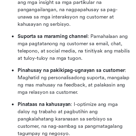
ang mga insight sa mga partikular na 
pangangailangan, na nagpapahusay sa pag-
unawa sa mga interaksyon ng customer at 
kahusayan ng serbisyo.
Suporta sa maraming channel
: Pamahalaan ang 
mga pagtatanong ng customer sa email, chat, 
telepono, at social media, na tinitiyak ang mabilis 
at tuloy-tuloy na mga tugon.
Pinahusay na pakikipag-ugnayan sa customer
: 
Maghatid ng personalisadong suporta, mangalap 
ng mas mahusay na feedback, at palakasin ang 
mga relasyon sa customer.
Pinataas na kahusayan
: I-optimize ang mga 
daloy ng trabaho at pagbutihin ang 
pangkalahatang karanasan sa serbisyo sa 
customer, na nag-aambag sa pangmatagalang 
tagumpay ng negosyo.