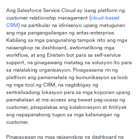
Ang Salesforce Service Cloud ay isang platform ng 
customer relationship management (
cloud-based 
CRM
) na partikular na idinisenyo upang matugunan 
ang mga pangangailangan ng antas-enterprise. 
Kabilang sa mga pangunahing tampok nito ang mga 
naiaangkop na dashboard, awtomatikong mga 
workflow, at ang Einstein bot para sa self-service 
support, na ginagawang matatag na solusyon ito para 
sa malalaking organisasyon. Pinagsasama rin ng 
platform ang pamamahala ng komunikasyon sa loob 
ng mga tool ng CRM, na nagbibigay ng 
sentralisadong lokasyon para sa mga koponan upang 
pamahalaan at ma-access ang bawat pag-uusap ng 
customer, pinapalakas ang kolaborasyon at tinitiyak 
ang napapanahong tugon sa mga katanungan ng 
customer.
Pinapayagan ng mga naiaangkop na dashboard ng 