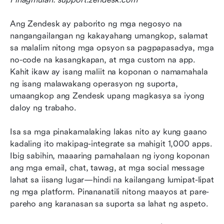
Ang Zendesk ay paborito ng mga negosyo na 
nangangailangan ng kakayahang umangkop, salamat 
sa malalim nitong mga opsyon sa pagpapasadya, mga 
no-code na kasangkapan, at mga custom na app. 
Kahit ikaw ay isang maliit na koponan o namamahala 
ng isang malawakang operasyon ng suporta, 
umaangkop ang Zendesk upang magkasya sa iyong 
daloy ng trabaho.
Isa sa mga pinakamalaking lakas nito ay kung gaano 
kadaling ito makipag-integrate sa mahigit 1,000 apps. 
Ibig sabihin, maaaring pamahalaan ng iyong koponan 
ang mga email, chat, tawag, at mga social message 
lahat sa iisang lugar—hindi na kailangang lumipat-lipat 
ng mga platform. Pinananatili nitong maayos at pare-
pareho ang karanasan sa suporta sa lahat ng aspeto.