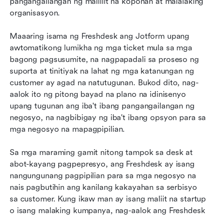
pangangailangan ng maliliit na koponan at malalaking 
organisasyon.
Maaaring isama ng Freshdesk ang Jotform upang 
awtomatikong lumikha ng mga ticket mula sa mga 
bagong pagsusumite, na nagpapadali sa proseso ng 
suporta at tinitiyak na lahat ng mga katanungan ng 
customer ay agad na natutugunan. Bukod dito, nag-
aalok ito ng pitong bayad na plano na idinisenyo 
upang tugunan ang iba't ibang pangangailangan ng 
negosyo, na nagbibigay ng iba't ibang opsyon para sa 
mga negosyo na mapagpipilian.
Sa mga maraming gamit nitong tampok sa desk at 
abot-kayang pagpepresyo, ang Freshdesk ay isang 
nangungunang pagpipilian para sa mga negosyo na 
nais pagbutihin ang kanilang kakayahan sa serbisyo 
sa customer. Kung ikaw man ay isang maliit na startup 
o isang malaking kumpanya, nag-aalok ang Freshdesk 