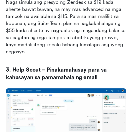
Nagsisimula ang presyo ng Zendesk sa $19 kada 
ahente bawat buwan, na may mas advanced na mga 
tampok na available sa $115. Para sa mas maliliit na 
koponan, ang Suite Team plan na nagkakahalaga ng 
$55 kada ahente ay nag-aalok ng magandang balanse 
sa pagitan ng mga tampok at abot-kayang presyo, 
kaya madali itong i-scale habang lumalago ang iyong 
negosyo.
3. Help Scout – Pinakamahusay para sa 
kahusayan sa pamamahala ng email