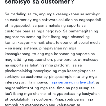
serbisyo sa customer?
Sa madaling salita, ang mga kasangkapan sa serbisyo 
sa customer ay mga software solution na nagpapadali 
at nagpapabuti sa pamamahala ng suporta sa 
customer para sa mga negosyo. Sa pamamagitan ng 
pagsasama-sama ng iba't ibang mga channel ng 
komunikasyon – email, chat, telepono, at social media 
– sa isang sistema, pinapayagan ng mga 
kasangkapang ito ang mga koponan ng suporta na 
maghatid ng napapanahon, pare-pareho, at mahusay 
na suporta sa lahat ng mga platform. Isa sa 
pinakamalaking benepisyo ng mga kasangkapan sa 
serbisyo sa customer ay pinapasimple nito ang mga 
interaksyon. Halimbawa, 
mga serbisyo ng live chat
 ay 
nagpapahintulot ng mga real-time na pag-uusap sa 
iba't ibang mga channel at nagpapataas ng kasiyahan 
at pakikilahok ng customer. Pinapabuti pa ng mga 
tampok ng awtomasyon ang kahusayan sa 