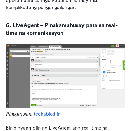
opsyon para sa mga koponan na may mas 
kumplikadong pangangailangan. 
6. LiveAgent – Pinakamahusay para sa real-
time na komunikasyon
Pinagmulan:
 techabled.in
Binibigyang-diin ng LiveAgent ang real-time na 