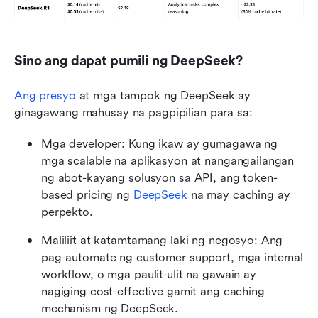
Sino ang dapat pumili ng DeepSeek?
Ang presyo
 at mga tampok ng DeepSeek ay 
ginagawang mahusay na pagpipilian para sa:
Mga developer: Kung ikaw ay gumagawa ng 
mga scalable na aplikasyon at nangangailangan 
ng abot-kayang solusyon sa API, ang token-
based pricing ng 
DeepSeek
 na may caching ay 
perpekto.
Maliliit at katamtamang laki ng negosyo: Ang 
pag-automate ng customer support, mga internal 
workflow, o mga paulit-ulit na gawain ay 
nagiging cost-effective gamit ang caching 
mechanism ng DeepSeek.