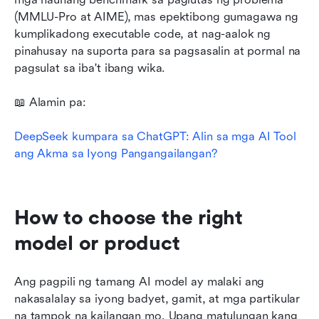
(MMLU-Pro at AIME), mas epektibong gumagawa ng 
kumplikadong executable code, at nag-aalok ng 
pinahusay na suporta para sa pagsasalin at pormal na 
pagsulat sa iba't ibang wika.
📖 Alamin pa: 
DeepSeek kumpara sa ChatGPT: Alin sa mga AI Tool 
ang Akma sa Iyong Pangangailangan?
How to choose the right 
model or product
Ang pagpili ng tamang AI model ay malaki ang 
nakasalalay sa iyong badyet, gamit, at mga partikular 
na tampok na kailangan mo. Upang matulungan kang 