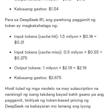
Kabuuang gastos: $1.34
Para sa DeepSeek-R1, ang parehong paggamit ng 
token ay magkakahalaga ng:
Input tokens (cache hit): 1.5 milyon × $0.14 = 
$0.21
Input tokens (cache miss): 0.5 milyon × $0.55 = 
$0.275
Output tokens: 1 milyon × $2.19 = $2.19
Kabuuang gastos: $2.675
Hindi tulad ng mga modelo na may subscription na 
naniningil ng isang takdang bayad kahit gaano pa ang 
paggamit, tinitiyak ng token-based pricing ng 
DeepSeek na babayaran mo lamang ang iyong 