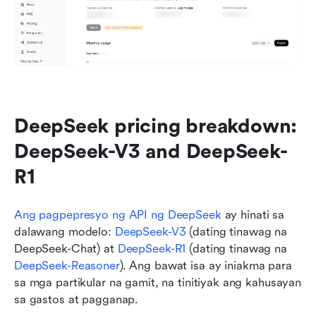
DeepSeek pricing breakdown: 
DeepSeek-V3 and DeepSeek-
R1
Ang pagpepresyo ng API ng DeepSeek
 ay hinati sa 
dalawang modelo: 
DeepSeek-V3
 (dating tinawag na 
DeepSeek-Chat) at 
DeepSeek-R1
 (dating tinawag na 
DeepSeek-Reasoner
). Ang bawat isa ay iniakma para 
sa mga partikular na gamit, na tinitiyak ang kahusayan 
sa gastos at pagganap.