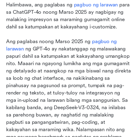
Halimbawa, ang paglabas ng 
pagbuo ng larawan
 para 
sa ChatGPT-4o noong Marso 2025 ay nagbigay ng 
malaking impresyon sa maraming gumagamit online 
dahil sa katumpakan at kakayahang i-customize. 
Ang paglabas noong Marso 2025 ng 
pagbuo ng 
larawan
 ng GPT-4o ay nakatanggap ng malawakang 
papuri dahil sa katumpakan at kakayahang umangkop 
nito. Maaari na ngayong lumikha ang mga gumagamit 
ng detalyado at naangkop na mga biswal nang direkta 
sa loob ng chat interface, na nakikinabang sa 
pinahusay na pagsunod sa prompt, tumpak na pag-
render ng teksto, at tuloy-tuloy na integrasyon ng 
mga in-upload na larawan bilang mga sanggunian. Sa 
kabilang banda, ang DeepSeek-V3-0324, na inilabas 
sa parehong buwan, ay naghatid ng malalaking 
pagbuti sa pangangatwiran, pag-coding, at 
kakayahan sa maraming wika. Nalampasan nito ang 
mga naunang benchmark sa paglutas ng problema 