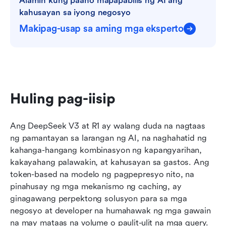
Alamin kung paano mapapabilis ng AI ang 
kahusayan sa iyong negosyo
Makipag-usap sa aming mga eksperto
Huling pag-iisip
Ang DeepSeek V3 at R1 ay walang duda na nagtaas 
ng pamantayan sa larangan ng AI, na naghahatid ng 
kahanga-hangang kombinasyon ng kapangyarihan, 
kakayahang palawakin, at kahusayan sa gastos. Ang 
token-based na modelo ng pagpepresyo nito, na 
pinahusay ng mga mekanismo ng caching, ay 
ginagawang perpektong solusyon para sa mga 
negosyo at developer na humahawak ng mga gawain 
na may mataas na volume o paulit-ulit na mga query. 