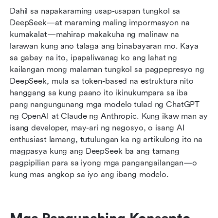
Dahil sa napakaraming usap-usapan tungkol sa 
DeepSeek—at maraming maling impormasyon na 
kumakalat—mahirap makakuha ng malinaw na 
larawan kung ano talaga ang binabayaran mo. Kaya 
sa gabay na ito, ipapaliwanag ko ang lahat ng 
kailangan mong malaman tungkol sa pagpepresyo ng 
DeepSeek, mula sa token-based na estruktura nito 
hanggang sa kung paano ito ikinukumpara sa iba 
pang nangungunang mga modelo tulad ng ChatGPT 
ng OpenAI at Claude ng Anthropic. Kung ikaw man ay 
isang developer, may-ari ng negosyo, o isang AI 
enthusiast lamang, tutulungan ka ng artikulong ito na 
magpasya kung ang DeepSeek ba ang tamang 
pagpipilian para sa iyong mga pangangailangan—o 
kung mas angkop sa iyo ang ibang modelo.