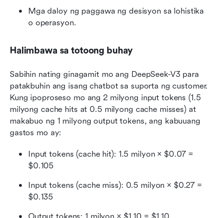
Mga daloy ng paggawa ng desisyon sa lohistika 
o operasyon.
Halimbawa sa totoong buhay
Sabihin nating ginagamit mo ang DeepSeek-V3 para 
patakbuhin ang isang chatbot sa suporta ng customer. 
Kung ipoproseso mo ang 2 milyong input tokens (1.5 
milyong cache hits at 0.5 milyong cache misses) at 
makabuo ng 1 milyong output tokens, ang kabuuang 
gastos mo ay:
Input tokens (cache hit): 1.5 milyon × $0.07 = 
$0.105
Input tokens (cache miss): 0.5 milyon × $0.27 = 
$0.135
Output tokens: 1 milyon × $1.10 = $1.10