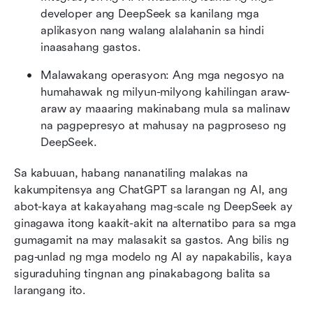
developer ang DeepSeek sa kanilang mga 
aplikasyon nang walang alalahanin sa hindi 
inaasahang gastos.
Malawakang operasyon: Ang mga negosyo na 
humahawak ng milyun-milyong kahilingan araw-
araw ay maaaring makinabang mula sa malinaw 
na pagpepresyo at mahusay na pagproseso ng 
DeepSeek.
Sa kabuuan, habang nananatiling malakas na 
kakumpitensya ang ChatGPT sa larangan ng AI, ang 
abot-kaya at kakayahang mag-scale ng DeepSeek ay 
ginagawa itong kaakit-akit na alternatibo para sa mga 
gumagamit na may malasakit sa gastos. Ang bilis ng 
pag-unlad ng mga modelo ng AI ay napakabilis, kaya 
siguraduhing tingnan ang pinakabagong balita sa 
larangang ito.  