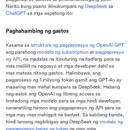
Narito kung paano ikinukumpara ng 
DeepSeek
 sa 
ChatGPT
 sa mga aspetong ito:
Paghahambing ng gastos
Kasama sa 
istruktura ng pagpepresyo ng OpenAI GPT
ang parehong 
modelo ng subscription
 at 
pagpepresyo 
ng API
, na madalas na itinuturing na hadlang para sa 
mas maliliit na negosyo at mga developer dahil sa 
mas mataas nitong gastos. Halimbawa, ang 
pagproseso ng 1 milyong token gamit ang GPT-4o ay 
maaaring mas mahal kumpara sa DeepSeek. Habang 
nag-aalok ang OpenAI ng libreng access sa 
limitadong mga modelo para sa mga hindi developer, 
nananatiling hamon ang pagpepresyo ng API para sa 
mga may mas mahigpit na badyet. Sa kabilang banda, 
hindi lamang nagbibigay ang DeepSeek ng 
modelo ng 
pagpepresyo batay sa token
 na may mga 