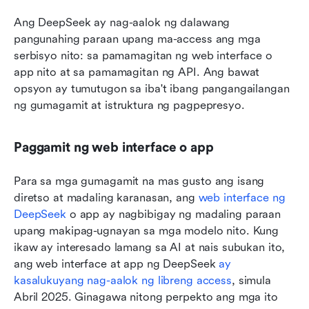
Ang DeepSeek ay nag-aalok ng dalawang 
pangunahing paraan upang ma-access ang mga 
serbisyo nito: sa pamamagitan ng web interface o 
app nito at sa pamamagitan ng API. Ang bawat 
opsyon ay tumutugon sa iba't ibang pangangailangan 
ng gumagamit at istruktura ng pagpepresyo.
Paggamit ng web interface o app
Para sa mga gumagamit na mas gusto ang isang 
diretso at madaling karanasan, ang 
web interface ng 
DeepSeek
 o app ay nagbibigay ng madaling paraan 
upang makipag-ugnayan sa mga modelo nito. Kung 
ikaw ay interesado lamang sa AI at nais subukan ito, 
ang web interface at app ng DeepSeek 
ay 
kasalukuyang nag-aalok ng libreng access
, simula 
Abril 2025. Ginagawa nitong perpekto ang mga ito 