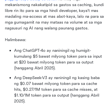
mekanismong nakakatipid sa gastos sa caching, kundi 
libre rin ito para sa mga hindi developer, kaya't mas 
madaling ma-access at mas abot-kaya, lalo na para sa 
mga gumagamit na may mataas na volume at sa mga 
nagsusuri ng AI nang walang paunang gastos.
Halimbawa:
Ang ChatGPT-4o ay naniningil ng humigit-
kumulang $5 bawat milyong token para sa input 
at $20 bawat milyong token para sa output 
(hanggang Abril 2025).
Ang DeepSeek-V3 ay naniningil ng kasing baba 
ng $0.07 bawat milyong token para sa cache 
hits, $0.27/1M token para sa cache misses, at 
$1.10/1M token para sa output (hanggang Abril 
2025).