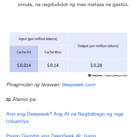
simula, na nagdudulot ng mas mataas na gastos.
Pinagmulan ng larawan: 
deepseek.com
📖 Alamin pa:
Ano ang Deepseek? Ang AI na Nagbabago ng mga 
Industriya
Paano Gamitin ang DeepSeek AI: Isang 