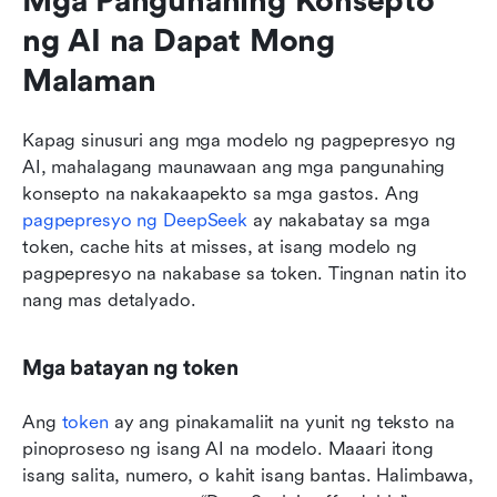
Mga Pangunahing Konsepto 
ng AI na Dapat Mong 
Malaman
Kapag sinusuri ang mga modelo ng pagpepresyo ng 
AI, mahalagang maunawaan ang mga pangunahing 
konsepto na nakakaapekto sa mga gastos. Ang 
pagpepresyo ng DeepSeek
 ay nakabatay sa mga 
token, cache hits at misses, at isang modelo ng 
pagpepresyo na nakabase sa token. Tingnan natin ito 
nang mas detalyado.
Mga batayan ng token
Ang 
token
 ay ang pinakamaliit na yunit ng teksto na 
pinoproseso ng isang AI na modelo. Maaari itong 
isang salita, numero, o kahit isang bantas. Halimbawa, 