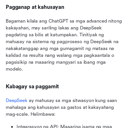
Pagganap at kahusayan
Bagaman kilala ang ChatGPT sa mga advanced nitong 
kakayahan, may sariling lakas ang DeepSeek 
pagdating sa bilis at katumpakan. Tinitiyak ng 
mahusay na sistema ng pagproseso ng DeepSeek na 
nakakatanggap ang mga gumagamit ng mataas na 
kalidad na resulta nang walang mga pagkaantala o 
pagsisikip na maaaring mangyari sa ibang mga 
modelo.
Kabagay sa paggamit
DeepSeek
 ay mahusay sa mga sitwasyon kung saan 
mahalaga ang kahusayan sa gastos at kakayahang 
mag-scale. Halimbawa:
Integrasyon ng API: Maaaring isama ng mga 