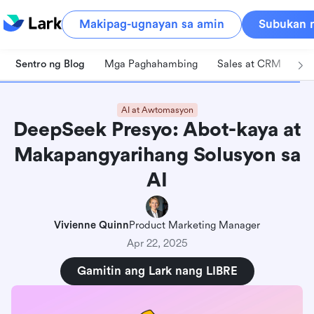
Makipag-ugnayan sa amin
Subukan n
Sentro ng Blog
Mga Paghahambing
Sales at CRM
Pa
AI at Awtomasyon
DeepSeek Presyo: Abot-kaya at
Makapangyarihang Solusyon sa
AI
Vivienne Quinn
Product Marketing Manager
Apr 22, 2025
Gamitin ang Lark nang LIBRE