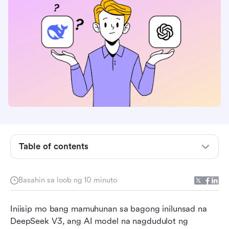
Mga Pangunahing Konsepto ng AI na Dapat
Table of contents
Mong Malaman
Paano gumagana ang pagpepresyo ng
DeepSeek
Basahin sa loob ng 10 minuto
DeepSeek pricing breakdown: DeepSeek-V3
Iniisip mo bang mamuhunan sa bagong inilunsad na 
and DeepSeek-R1
DeepSeek V3, ang AI model na nagdudulot ng 