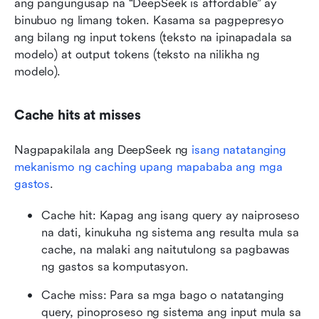
ang pangungusap na “DeepSeek is affordable” ay 
binubuo ng limang token. Kasama sa pagpepresyo 
ang bilang ng input tokens (teksto na ipinapadala sa 
modelo) at output tokens (teksto na nilikha ng 
modelo).
Cache hits at misses
Nagpapakilala ang DeepSeek ng 
isang natatanging 
mekanismo ng caching upang mapababa ang mga 
gastos
.
Cache hit: Kapag ang isang query ay naiproseso 
na dati, kinukuha ng sistema ang resulta mula sa 
cache, na malaki ang naitutulong sa pagbawas 
ng gastos sa komputasyon.
Cache miss: Para sa mga bago o natatanging 
query, pinoproseso ng sistema ang input mula sa 