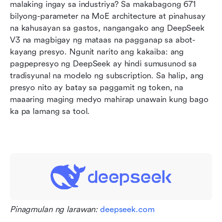
Kung paano tumutugma ang DeepSeek sa
malaking ingay sa industriya? Sa makabagong 671 
ChatGPT ng OpenAI
bilyong-parameter na MoE architecture at pinahusay 
na kahusayan sa gastos, nangangako ang DeepSeek 
How to choose the right model or product
V3 na magbigay ng mataas na pagganap sa abot-
kayang presyo. Ngunit narito ang kakaiba: ang 
Huling pag-iisip
pagpepresyo ng DeepSeek ay hindi sumusunod sa 
tradisyunal na modelo ng subscription. Sa halip, ang 
presyo nito ay batay sa paggamit ng token, na 
maaaring maging medyo mahirap unawain kung bago 
ka pa lamang sa tool.
Pinagmulan ng larawan: 
deepseek.com