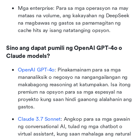
Mga enterprise: Para sa mga operasyon na may 
mataas na volume, ang kakayahan ng DeepSeek 
na magbawas ng gastos sa pamamagitan ng 
cache hits ay isang natatanging opsyon.
Sino ang dapat pumili ng OpenAI GPT-4o o 
Claude models?
OpenAI GPT-4o
: Pinakamainam para sa mga 
mananaliksik o negosyo na nangangailangan ng 
makabagong reasoning at katumpakan. Isa itong 
premium na opsyon para sa mga espesyal na 
proyekto kung saan hindi gaanong alalahanin ang 
gastos.
Claude 3.7 Sonnet
: Angkop para sa mga gawain 
ng conversational AI, tulad ng mga chatbot o 
virtual assistant, kung saan mahalaga ang natural 