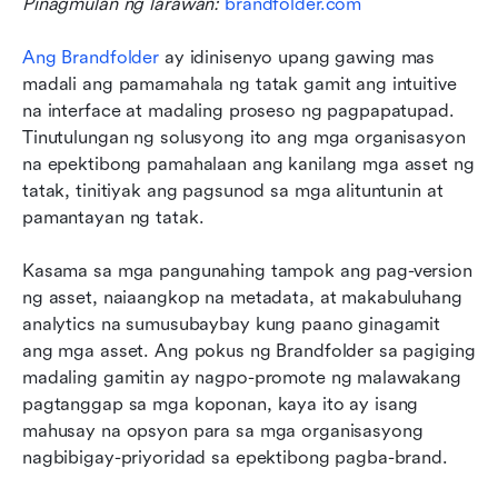
Pinagmulan ng larawan: 
brandfolder.com
Ang Brandfolder
 ay idinisenyo upang gawing mas 
madali ang pamamahala ng tatak gamit ang intuitive 
na interface at madaling proseso ng pagpapatupad. 
Tinutulungan ng solusyong ito ang mga organisasyon 
na epektibong pamahalaan ang kanilang mga asset ng 
tatak, tinitiyak ang pagsunod sa mga alituntunin at 
pamantayan ng tatak.
Kasama sa mga pangunahing tampok ang pag-version 
ng asset, naiaangkop na metadata, at makabuluhang 
analytics na sumusubaybay kung paano ginagamit 
ang mga asset. Ang pokus ng Brandfolder sa pagiging 
madaling gamitin ay nagpo-promote ng malawakang 
pagtanggap sa mga koponan, kaya ito ay isang 
mahusay na opsyon para sa mga organisasyong 
nagbibigay-priyoridad sa epektibong pagba-brand. 