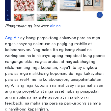
Pinagmulan ng larawan: 
air.inc
Ang Air
 ay isang perpektong solusyon para sa mga 
organisasyong nakatuon sa pagiging mabilis at 
kolaborasyon. Nag-aalok ito ng isang visual na 
workspace na idinisenyo upang mapabuti kung paano 
nangongolekta, nag-aapruba, at nagbabahagi ng 
nilalaman ang mga koponan, kaya't ito ay angkop 
para sa mga malikhaing koponan. Sa mga kakayahan 
para sa real-time na kolaborasyon, pinapahintulutan 
ng Air ang mga koponan na mahusay na pamahalaan 
ang mga proyekto at mga asset habang pinapadali 
ang mabilis na mga iterasyon at mga siklo ng 
feedback, na mahalaga para sa pag-usbong sa mga 
dinamikong kapaligiran.