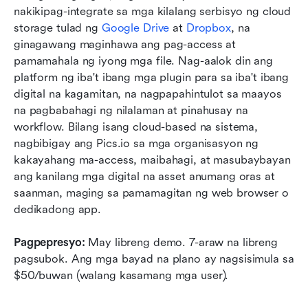
nakikipag-integrate sa mga kilalang serbisyo ng cloud 
storage tulad ng 
Google Drive
 at 
Dropbox
, na 
ginagawang maginhawa ang pag-access at 
pamamahala ng iyong mga file. Nag-aalok din ang 
platform ng iba't ibang mga plugin para sa iba't ibang 
digital na kagamitan, na nagpapahintulot sa maayos 
na pagbabahagi ng nilalaman at pinahusay na 
workflow. Bilang isang cloud-based na sistema, 
nagbibigay ang Pics.io sa mga organisasyon ng 
kakayahang ma-access, maibahagi, at masubaybayan 
ang kanilang mga digital na asset anumang oras at 
saanman, maging sa pamamagitan ng web browser o 
dedikadong app.
Pagpepresyo:
 May libreng demo. 7-araw na libreng 
pagsubok. Ang mga bayad na plano ay nagsisimula sa 
$50/buwan (walang kasamang mga user).