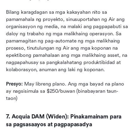
Bilang karagdagan sa mga kakayahan nito sa 
pamamahala ng proyekto, sinusuportahan ng Air ang 
organisasyon ng media, na malaki ang pagpapabuti sa 
daloy ng trabaho ng mga malikhaing operasyon. Sa 
pamamagitan ng pag-automate ng mga malikhaing 
proseso, tinutulungan ng Air ang mga koponan na 
epektibong pamahalaan ang mga malikhaing asset, na 
nagpapahusay sa pangkalahatang produktibidad at 
kolaborasyon, anuman ang laki ng koponan.
Presyo:
 May libreng plano. Ang mga bayad na plano 
ay nagsisimula sa $250/buwan (binabayaran taun-
taon)
7. Acquia DAM (Widen): Pinakamainam para 
sa pagsasaayos at pagpapasadya