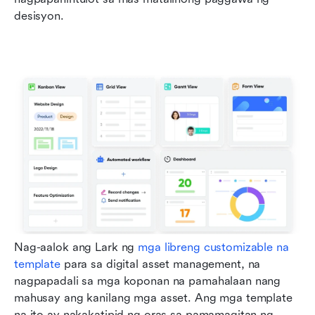
desisyon. 
Nag-aalok ang Lark ng 
mga libreng customizable na 
template
 para sa digital asset management, na 
nagpapadali sa mga koponan na pamahalaan nang 
mahusay ang kanilang mga asset. Ang mga template 
na ito ay nakakatipid ng oras sa pamamagitan ng 