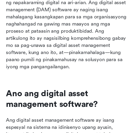
ng napakaraming digital na ari-arian. Ang digital asset 
para sa pamamahala ng digital na asset
management (DAM) software ay naging isang 
mahalagang kasangkapan para sa mga organisasyong 
Paano pumili ng tamang DAM software para sa
naghahangad na gawing mas maayos ang mga 
iyong mga pangangailangan
proseso at pataasin ang produktibidad. Ang 
Mga Madalas Itanong
artikulong ito ay nagsisilbing komprehensibong gabay 
mo sa pag-unawa sa digital asset management 
Konklusyon
software, kung ano ito, at—pinakamahalaga—kung 
paano pumili ng pinakamahusay na solusyon para sa 
iyong mga pangangailangan.
Ano ang digital asset 
management software?
Ang digital asset management software ay isang 
espesyal na sistema na idinisenyo upang ayusin, 