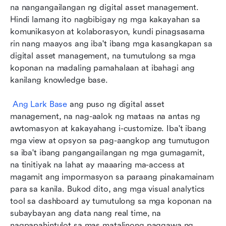
na nangangailangan ng digital asset management. 
Hindi lamang ito nagbibigay ng mga kakayahan sa 
komunikasyon at kolaborasyon, kundi pinagsasama 
rin nang maayos ang iba't ibang mga kasangkapan sa 
digital asset management, na tumutulong sa mga 
koponan na madaling pamahalaan at ibahagi ang 
kanilang knowledge base.
Ang Lark Base
 ang puso ng digital asset 
management, na nag-aalok ng mataas na antas ng 
awtomasyon at kakayahang i-customize. Iba't ibang 
mga view at opsyon sa pag-aangkop ang tumutugon 
sa iba't ibang pangangailangan ng mga gumagamit, 
na tinitiyak na lahat ay maaaring ma-access at 
magamit ang impormasyon sa paraang pinakamainam 
para sa kanila. Bukod dito, ang mga visual analytics 
tool sa dashboard ay tumutulong sa mga koponan na 
subaybayan ang data nang real time, na 
nagpapahintulot sa mas matalinong paggawa ng 