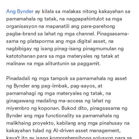
Ang Bynder
 ay kilala sa malakas nitong kakayahan sa 
pamamahala ng tatak, na nagpapahintulot sa mga 
organisasyon na mapanatili ang pare-parehong 
pagba-brand sa lahat ng mga channel. Pinagsasama-
sama ng plataporma ang mga digital asset, na 
nagbibigay ng isang pinag-isang pinagmumulan ng 
katotohanan para sa mga materyales ng tatak at 
malinaw na mga alituntunin sa paggamit.
Pinadadali ng mga tampok sa pamamahala ng asset 
ng Bynder ang pag-iimbak, pag-aayos, at 
pamamahagi ng mga materyales ng tatak, na 
ginagawang madaling ma-access ng lahat ng 
miyembro ng koponan. Bukod dito, pinagsasama ng 
Bynder ang mga functionality sa pamamahala ng 
malikhaing proyekto, kabilang ang mga pinahusay na 
kakayahan tulad ng AI-driven asset management, 
kaya't ito ay isang komprehensibong solusyon para sa 