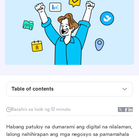
Table of contents
Ano ang digital asset management software?
Basahin sa loob ng 12 minuto
Pagpili ng tamang software para sa
pamamahala ng digital na asset
Habang patuloy na dumarami ang digital na nilalaman, 
lalong nahihirapan ang mga negosyo sa pamamahala 
Nangungunang 10 mga solusyon sa software