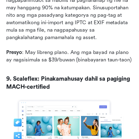
nagpapahintulot sa mabilis na paghahanap ng file na 
may hanggang 90% na katumpakan. Sinusuportahan 
nito ang mga pasadyang kategorya ng pag-tag at 
awtomatikong ini-import ang IPTC at EXIF metadata 
mula sa mga file, na nagpapahusay sa 
pangkalahatang pamamahala ng asset.
Presyo
: May libreng plano. Ang mga bayad na plano 
ay nagsisimula sa $39/buwan (binabayaran taun-taon)
9. Scaleflex: Pinakamahusay dahil sa pagiging 
MACH-certified