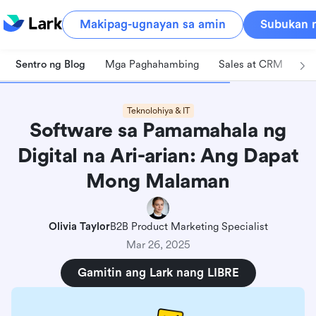
Makipag-ugnayan sa amin
Subukan n
Sentro ng Blog
Mga Paghahambing
Sales at CRM
Pa
Teknolohiya & IT
Software sa Pamamahala ng
Digital na Ari-arian: Ang Dapat
Mong Malaman
Olivia Taylor
B2B Product Marketing Specialist
Mar 26, 2025
Gamitin ang Lark nang LIBRE