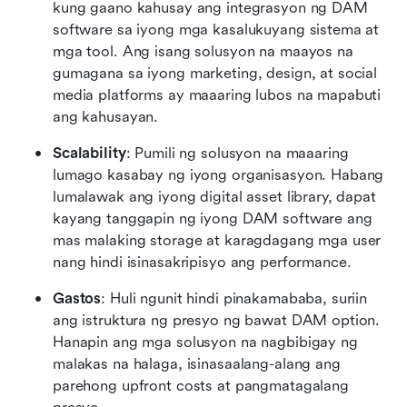
kung gaano kahusay ang integrasyon ng DAM 
software sa iyong mga kasalukuyang sistema at 
mga tool. Ang isang solusyon na maayos na 
gumagana sa iyong marketing, design, at social 
media platforms ay maaaring lubos na mapabuti 
ang kahusayan.
Scalability
: Pumili ng solusyon na maaaring 
lumago kasabay ng iyong organisasyon. Habang 
lumalawak ang iyong digital asset library, dapat 
kayang tanggapin ng iyong DAM software ang 
mas malaking storage at karagdagang mga user 
nang hindi isinasakripisyo ang performance.
Gastos
: Huli ngunit hindi pinakamababa, suriin 
ang istruktura ng presyo ng bawat DAM option. 
Hanapin ang mga solusyon na nagbibigay ng 
malakas na halaga, isinasaalang-alang ang 
parehong upfront costs at pangmatagalang 