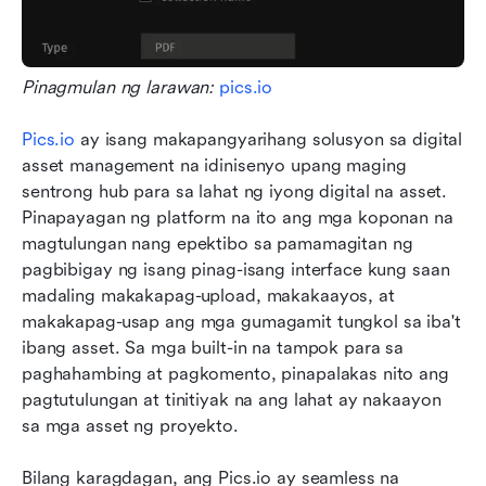
Pinagmulan ng larawan: 
pics.io
Pics.io
 ay isang makapangyarihang solusyon sa digital 
asset management na idinisenyo upang maging 
sentrong hub para sa lahat ng iyong digital na asset. 
Pinapayagan ng platform na ito ang mga koponan na 
magtulungan nang epektibo sa pamamagitan ng 
pagbibigay ng isang pinag-isang interface kung saan 
madaling makakapag-upload, makakaayos, at 
makakapag-usap ang mga gumagamit tungkol sa iba't 
ibang asset. Sa mga built-in na tampok para sa 
paghahambing at pagkomento, pinapalakas nito ang 
pagtutulungan at tinitiyak na ang lahat ay nakaayon 
sa mga asset ng proyekto.
Bilang karagdagan, ang Pics.io ay seamless na 