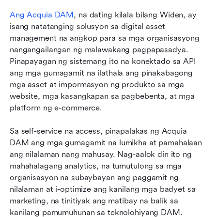
Ang Acquia DAM
, na dating kilala bilang Widen, ay 
isang natatanging solusyon sa digital asset 
management na angkop para sa mga organisasyong 
nangangailangan ng malawakang pagpapasadya. 
Pinapayagan ng sistemang ito na konektado sa API 
ang mga gumagamit na ilathala ang pinakabagong 
mga asset at impormasyon ng produkto sa mga 
website, mga kasangkapan sa pagbebenta, at mga 
platform ng e-commerce.
Sa self-service na access, pinapalakas ng Acquia 
DAM ang mga gumagamit na lumikha at pamahalaan 
ang nilalaman nang mahusay. Nag-aalok din ito ng 
mahahalagang analytics, na tumutulong sa mga 
organisasyon na subaybayan ang paggamit ng 
nilalaman at i-optimize ang kanilang mga badyet sa 
marketing, na tinitiyak ang matibay na balik sa 
kanilang pamumuhunan sa teknolohiyang DAM.