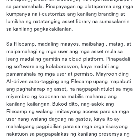
sa pamamahala. Pinapayagan ng plataporma ang mga 
kumpanya na i-customize ang kanilang branding at 
lumikha ng natatanging asset library na sumasalamin 
sa kanilang pagkakakilanlan.
Sa Filecamp, madaling maayos, maibahagi, matag, at 
maipamahagi ng mga user ang mga asset mula sa 
isang madaling gamitin na cloud platform. Pinapadali 
ng software ang kolaborasyon, kaya madali ang 
pamamahala ng mga user at permiso. Mayroon ding 
AI-driven auto-tagging ang Filecamp upang mapabuti 
ang paghahanap ng asset, na nagpapahintulot sa mga 
miyembro ng koponan na mabilis mahanap ang 
kanilang kailangan. Bukod dito, nag-aalok ang 
Filecamp ng walang limitasyong access para sa mga 
user nang walang dagdag na gastos, kaya ito ay 
mahalagang pagpipilian para sa mga organisasyong 
nakatuon sa pagpapalakas ng kanilang presensya ng 