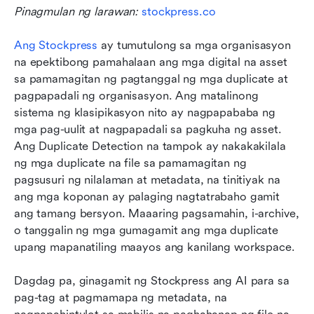
Pinagmulan ng larawan: 
stockpress.co
Ang Stockpress
 ay tumutulong sa mga organisasyon 
na epektibong pamahalaan ang mga digital na asset 
sa pamamagitan ng pagtanggal ng mga duplicate at 
pagpapadali ng organisasyon. Ang matalinong 
sistema ng klasipikasyon nito ay nagpapababa ng 
mga pag-uulit at nagpapadali sa pagkuha ng asset. 
Ang Duplicate Detection na tampok ay nakakakilala 
ng mga duplicate na file sa pamamagitan ng 
pagsusuri ng nilalaman at metadata, na tinitiyak na 
ang mga koponan ay palaging nagtatrabaho gamit 
ang tamang bersyon. Maaaring pagsamahin, i-archive, 
o tanggalin ng mga gumagamit ang mga duplicate 
upang mapanatiling maayos ang kanilang workspace.
Dagdag pa, ginagamit ng Stockpress ang AI para sa 
pag-tag at pagmamapa ng metadata, na 