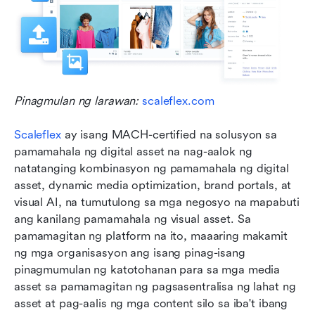
Pinagmulan ng larawan: 
scaleflex.com
Scaleflex
 ay isang MACH-certified na solusyon sa 
pamamahala ng digital asset na nag-aalok ng 
natatanging kombinasyon ng pamamahala ng digital 
asset, dynamic media optimization, brand portals, at 
visual AI, na tumutulong sa mga negosyo na mapabuti 
ang kanilang pamamahala ng visual asset. Sa 
pamamagitan ng platform na ito, maaaring makamit 
ng mga organisasyon ang isang pinag-isang 
pinagmumulan ng katotohanan para sa mga media 
asset sa pamamagitan ng pagsasentralisa ng lahat ng 
asset at pag-aalis ng mga content silo sa iba't ibang 