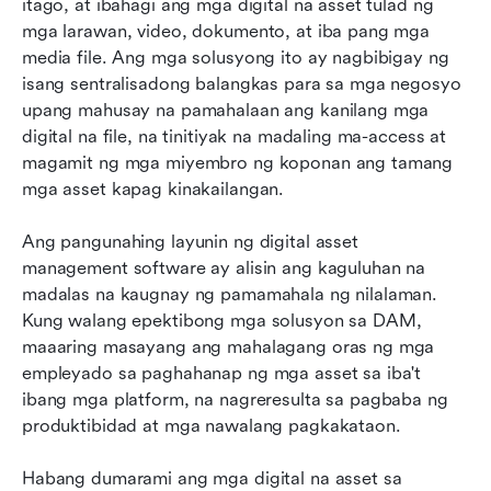
itago, at ibahagi ang mga digital na asset tulad ng 
mga larawan, video, dokumento, at iba pang mga 
media file. Ang mga solusyong ito ay nagbibigay ng 
isang sentralisadong balangkas para sa mga negosyo 
upang mahusay na pamahalaan ang kanilang mga 
digital na file, na tinitiyak na madaling ma-access at 
magamit ng mga miyembro ng koponan ang tamang 
mga asset kapag kinakailangan.
Ang pangunahing layunin ng digital asset 
management software ay alisin ang kaguluhan na 
madalas na kaugnay ng pamamahala ng nilalaman. 
Kung walang epektibong mga solusyon sa DAM, 
maaaring masayang ang mahalagang oras ng mga 
empleyado sa paghahanap ng mga asset sa iba't 
ibang mga platform, na nagreresulta sa pagbaba ng 
produktibidad at mga nawalang pagkakataon.
Habang dumarami ang mga digital na asset sa 