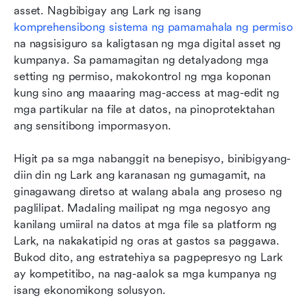
asset. Nagbibigay ang Lark ng isang 
komprehensibong sistema ng pamamahala ng permiso
na nagsisiguro sa kaligtasan ng mga digital asset ng 
kumpanya. Sa pamamagitan ng detalyadong mga 
setting ng permiso, makokontrol ng mga koponan 
kung sino ang maaaring mag-access at mag-edit ng 
mga partikular na file at datos, na pinoprotektahan 
ang sensitibong impormasyon.
Higit pa sa mga nabanggit na benepisyo, binibigyang-
diin din ng Lark ang karanasan ng gumagamit, na 
ginagawang diretso at walang abala ang proseso ng 
paglilipat. Madaling mailipat ng mga negosyo ang 
kanilang umiiral na datos at mga file sa platform ng 
Lark, na nakakatipid ng oras at gastos sa paggawa. 
Bukod dito, ang estratehiya sa pagpepresyo ng Lark 
ay kompetitibo, na nag-aalok sa mga kumpanya ng 
isang ekonomikong solusyon.