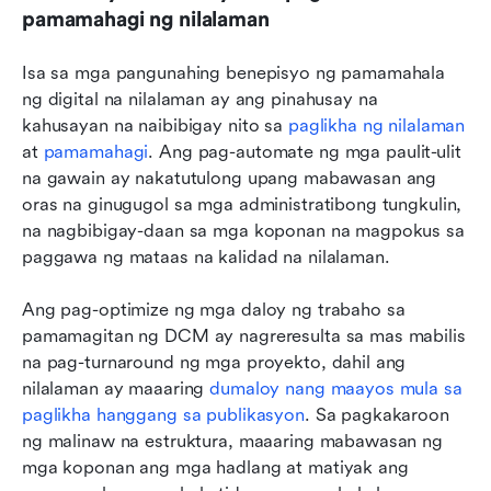
pamamahagi ng nilalaman
Isa sa mga pangunahing benepisyo ng pamamahala 
ng digital na nilalaman ay ang pinahusay na 
kahusayan na naibibigay nito sa 
paglikha ng nilalaman
at 
pamamahagi
. Ang pag-automate ng mga paulit-ulit 
na gawain ay nakatutulong upang mabawasan ang 
oras na ginugugol sa mga administratibong tungkulin, 
na nagbibigay-daan sa mga koponan na magpokus sa 
paggawa ng mataas na kalidad na nilalaman.
Ang pag-optimize ng mga daloy ng trabaho sa 
pamamagitan ng DCM ay nagreresulta sa mas mabilis 
na pag-turnaround ng mga proyekto, dahil ang 
nilalaman ay maaaring 
dumaloy nang maayos mula sa 
paglikha hanggang sa publikasyon
. Sa pagkakaroon 
ng malinaw na estruktura, maaaring mabawasan ng 
mga koponan ang mga hadlang at matiyak ang 