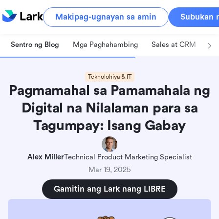
Makipag-ugnayan sa amin
Subukan n
Sentro ng Blog
Mga Paghahambing
Sales at CRM
Pa
Teknolohiya & IT
Pagmamahal sa Pamamahala ng
Digital na Nilalaman para sa
Tagumpay: Isang Gabay
Alex Miller
Technical Product Marketing Specialist
Mar 19, 2025
Gamitin ang Lark nang LIBRE