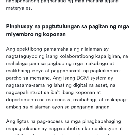
napapanahong paghahatid ng mga mahahalagang 
materyales.
Pinahusay na pagtutulungan sa pagitan ng mga 
miyembro ng koponan
Ang epektibong pamamahala ng nilalaman ay 
nagtataguyod ng isang kolaboratibong kapaligiran, na 
mahalaga para sa pagbuo ng mga makabago at 
malikhaing ideya at pagpapanatili ng pagkakapare-
pareho sa mensahe. Ang isang DCM system ay 
nagsasama-sama ng lahat ng digital na asset, na 
nagpapahintulot sa iba't ibang koponan at 
departamento na ma-access, maibahagi, at makapag-
ambag sa nilalaman ayon sa pangangailangan.
Ang ligtas na pag-access sa mga pinagbabahaging 
mapagkukunan ay nagpapabuti sa komunikasyon at 