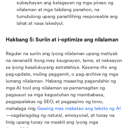
subaybayan ang kalagayan ng mga piraso ng 
nilalaman at mga takdang panahon, na 
tumutulong upang panatilihing responsable ang 
lahat at nasa iskedyul.
Hakbang 5: Suriin at i-optimize ang nilalaman
Regular na suriin ang iyong nilalaman upang matiyak 
na nananatili itong may kaugnayan, tama, at nakaayon 
sa iyong kasalukuyang estratehiya. Kasama rito ang 
pag-update, muling paggamit, o pag-archive ng mga 
lumang nilalaman. Habang maaaring pagandahin ng 
mga AI tool ang nilalaman sa pamamagitan ng 
pagsusuri sa mga kagustuhan ng mambabasa, 
pagpapalakas ng SEO, at pagpapino ng tono, 
mahalaga ring 
Gawing mas makatao ang teksto ng AI
—nagdaragdag ng natural, emosyonal, at tunay na 
tinig upang tunay na maakit ang iyong mga 