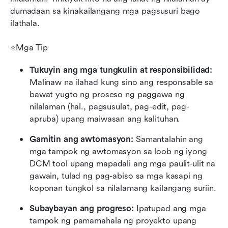
dumadaan sa kinakailangang mga pagsusuri bago 
ilathala.
⭐Mga Tip
Tukuyin ang mga tungkulin at responsibilidad:
Malinaw na ilahad kung sino ang responsable sa 
bawat yugto ng proseso ng paggawa ng 
nilalaman (hal., pagsusulat, pag-edit, pag-
apruba) upang maiwasan ang kalituhan.
Gamitin ang awtomasyon:
 Samantalahin ang 
mga tampok ng awtomasyon sa loob ng iyong 
DCM tool upang mapadali ang mga paulit-ulit na 
gawain, tulad ng pag-abiso sa mga kasapi ng 
koponan tungkol sa nilalamang kailangang suriin.
Subaybayan ang progreso:
 Ipatupad ang mga 
tampok ng pamamahala ng proyekto upang 