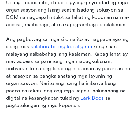
Upang labanan ito, dapat bigyang-priyoridad ng mga 
organisasyon ang isang sentralisadong solusyon sa 
DCM na nagpapahintulot sa lahat ng koponan na ma-
access, maibahagi, at makapag-ambag sa nilalaman.
Ang pagbuwag sa mga silo na ito ay nagpapalago ng 
isang mas 
kolaboratibong kapaligiran
 kung saan 
malayang naibabahagi ang kaalaman. Kapag lahat ay 
may access sa parehong mga mapagkukunan, 
tinitiyak nito na ang lahat ng nilalaman ay pare-pareho 
at naaayon sa pangkalahatang mga layunin ng 
organisasyon. Narito ang isang halimbawa kung 
paano nakakatulong ang mga kapaki-pakinabang na 
digital na kasangkapan tulad ng 
Lark Docs
 sa 
pagtutulungan ng mga koponan.