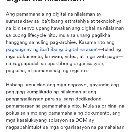
Ang pamamahala ng digital na nilalaman ay 
sumasaklaw sa iba't ibang estratehiya at teknolohiya 
na idinisenyo upang hawakan ang digital na nilalaman 
sa buong lifecycle nito, mula sa unang paglikha 
hanggang sa huling pag-archive. Kasama rito ang 
pag-uugnay ng iba't ibang digital na asset
—tulad ng 
mga dokumento, larawan, video, at mga web page—
na nagpapadali sa epektibong organisasyon, 
pagkuha, at pamamahagi ng mga ito.
Habang umuunlad ang mga negosyo, gayundin ang 
pagiging kumplikado ng nilalaman at ang 
pangangailangan para sa isang dedikadong 
pamamaraan sa pamamahala nito. Mula sa orihinal na 
pokus sa simpleng pamamahala ng dokumento, ang 
mga kasalukuyang solusyon sa DCM ay 
nagpapahintulot sa mga organisasyon na pamahalaan 