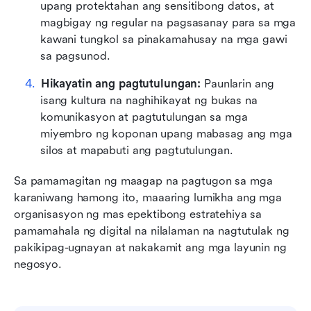
upang protektahan ang sensitibong datos, at 
magbigay ng regular na pagsasanay para sa mga 
kawani tungkol sa pinakamahusay na mga gawi 
sa pagsunod.
Hikayatin ang pagtutulungan:
 Paunlarin ang 
isang kultura na naghihikayat ng bukas na 
komunikasyon at pagtutulungan sa mga 
miyembro ng koponan upang mabasag ang mga 
silos at mapabuti ang pagtutulungan.
Sa pamamagitan ng maagap na pagtugon sa mga 
karaniwang hamong ito, maaaring lumikha ang mga 
organisasyon ng mas epektibong estratehiya sa 
pamamahala ng digital na nilalaman na nagtutulak ng 
pakikipag-ugnayan at nakakamit ang mga layunin ng 
negosyo.