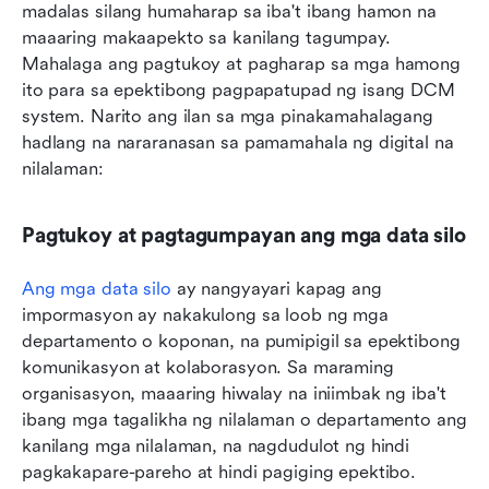
madalas silang humaharap sa iba't ibang hamon na 
maaaring makaapekto sa kanilang tagumpay. 
Mahalaga ang pagtukoy at pagharap sa mga hamong 
ito para sa epektibong pagpapatupad ng isang DCM 
system. Narito ang ilan sa mga pinakamahalagang 
hadlang na nararanasan sa pamamahala ng digital na 
nilalaman:
Pagtukoy at pagtagumpayan ang mga data silo
Ang mga data silo
 ay nangyayari kapag ang 
impormasyon ay nakakulong sa loob ng mga 
departamento o koponan, na pumipigil sa epektibong 
komunikasyon at kolaborasyon. Sa maraming 
organisasyon, maaaring hiwalay na iniimbak ng iba't 
ibang mga tagalikha ng nilalaman o departamento ang 
kanilang mga nilalaman, na nagdudulot ng hindi 
pagkakapare-pareho at hindi pagiging epektibo. 