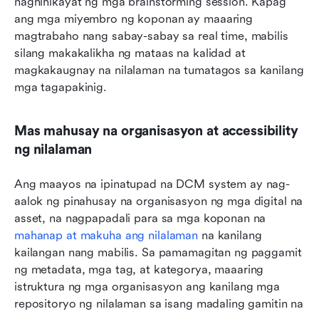
naghihikayat ng mga brainstorming session. Kapag 
ang mga miyembro ng koponan ay maaaring 
magtrabaho nang sabay-sabay sa real time, mabilis 
silang makakalikha ng mataas na kalidad at 
magkakaugnay na nilalaman na tumatagos sa kanilang 
mga tagapakinig.
Mas mahusay na organisasyon at accessibility 
ng nilalaman
Ang maayos na ipinatupad na DCM system ay nag-
aalok ng pinahusay na organisasyon ng mga digital na 
asset, na nagpapadali para sa mga koponan na 
mahanap at makuha ang nilalaman
 na kanilang 
kailangan nang mabilis. Sa pamamagitan ng paggamit 
ng metadata, mga tag, at kategorya, maaaring 
istruktura ng mga organisasyon ang kanilang mga 
repositoryo ng nilalaman sa isang madaling gamitin na 