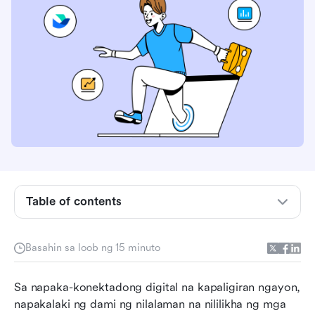
Table of contents
Ano ang pamamahala ng digital na nilalaman?
Basahin sa loob ng 15 minuto
Ang mga benepisyo ng pamamahala ng digital
na nilalaman
Sa napaka-konektadong digital na kapaligiran ngayon, 
napakalaki ng dami ng nilalaman na nililikha ng mga 
Karaniwang mga hamon sa pamamahala ng