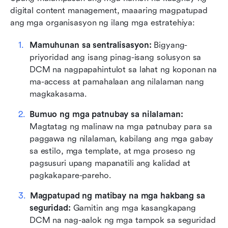
digital content management, maaaring magpatupad 
ang mga organisasyon ng ilang mga estratehiya:
Mamuhunan sa sentralisasyon:
 Bigyang-
priyoridad ang isang pinag-isang solusyon sa 
DCM na nagpapahintulot sa lahat ng koponan na 
ma-access at pamahalaan ang nilalaman nang 
magkakasama.
Bumuo ng mga patnubay sa nilalaman:
Magtatag ng malinaw na mga patnubay para sa 
paggawa ng nilalaman, kabilang ang mga gabay 
sa estilo, mga template, at mga proseso ng 
pagsusuri upang mapanatili ang kalidad at 
pagkakapare-pareho.
Magpatupad ng matibay na mga hakbang sa 
seguridad:
 Gamitin ang mga kasangkapang 
DCM na nag-aalok ng mga tampok sa seguridad 