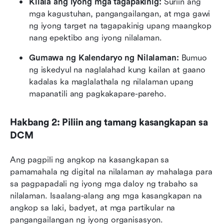
Kilala ang iyong mga tagapakinig:
 Suriin ang 
mga kagustuhan, pangangailangan, at mga gawi 
ng iyong target na tagapakinig upang maangkop 
nang epektibo ang iyong nilalaman.
Gumawa ng Kalendaryo ng Nilalaman: 
Bumuo 
ng iskedyul na naglalahad kung kailan at gaano 
kadalas ka maglalathala ng nilalaman upang 
mapanatili ang pagkakapare-pareho.
Hakbang 2: Piliin ang tamang kasangkapan sa 
DCM
Ang pagpili ng angkop na kasangkapan sa 
pamamahala ng digital na nilalaman ay mahalaga para 
sa pagpapadali ng iyong mga daloy ng trabaho sa 
nilalaman. Isaalang-alang ang mga kasangkapan na 
angkop sa laki, badyet, at mga partikular na 
pangangailangan ng iyong organisasyon.