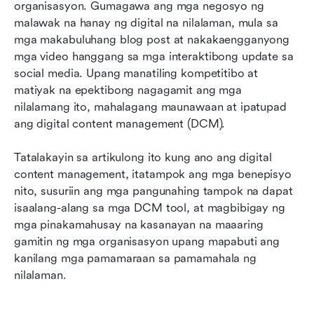
organisasyon. Gumagawa ang mga negosyo ng 
digital na nilalaman
malawak na hanay ng digital na nilalaman, mula sa 
mga makabuluhang blog post at nakakaengganyong 
Itayo ang iyong pamamahala ng digital na
mga video hanggang sa mga interaktibong update sa 
nilalaman: Isang hakbang-hakbang na tutorial
social media. Upang manatiling kompetitibo at 
Pinakamahusay na mga kasanayan para sa
matiyak na epektibong nagagamit ang mga 
pamamahala ng digital na nilalaman
nilalamang ito, mahalagang maunawaan at ipatupad 
ang digital content management (DCM).
Mga pangunahing tampok sa mga DCM tool
upang mapalabas ang iyong buong potensyal
Tatalakayin sa artikulong ito kung ano ang digital 
content management, itatampok ang mga benepisyo 
Pagpapaunlad ng Lark para sa pamamahala ng
nito, susuriin ang mga pangunahing tampok na dapat 
digital na nilalaman
isaalang-alang sa mga DCM tool, at magbibigay ng 
Konklusyon: Pagtanggap sa pamamahala ng
mga pinakamahusay na kasanayan na maaaring 
digital na nilalaman para sa tagumpay
gamitin ng mga organisasyon upang mapabuti ang 
kanilang mga pamamaraan sa pamamahala ng 
nilalaman.