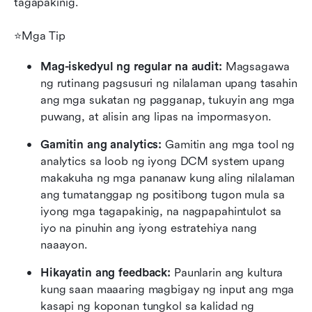
tagapakinig.
⭐Mga Tip
Mag-iskedyul ng regular na audit:
 Magsagawa 
ng rutinang pagsusuri ng nilalaman upang tasahin 
ang mga sukatan ng pagganap, tukuyin ang mga 
puwang, at alisin ang lipas na impormasyon.
Gamitin ang analytics:
 Gamitin ang mga tool ng 
analytics sa loob ng iyong DCM system upang 
makakuha ng mga pananaw kung aling nilalaman 
ang tumatanggap ng positibong tugon mula sa 
iyong mga tagapakinig, na nagpapahintulot sa 
iyo na pinuhin ang iyong estratehiya nang 
naaayon.
Hikayatin ang feedback:
 Paunlarin ang kultura 
kung saan maaaring magbigay ng input ang mga 
kasapi ng koponan tungkol sa kalidad ng 