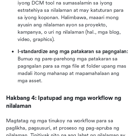
iyong DCM tool na sumasalamin sa iyong 
estratehiya sa nilalaman at may katuturan para 
sa iyong koponan. Halimbawa, maaari mong 
ayusin ang nilalaman ayon sa proyekto, 
kampanya, o uri ng nilalaman (hal., mga blog, 
video, graphics).
I-standardize ang mga patakaran sa pagngalan:
Bumuo ng pare-parehong mga patakaran sa 
pagngalan para sa mga file at folder upang mas 
madali itong mahanap at mapamahalaan ang 
mga asset.
Hakbang 4: Ipatupad ang mga workflow ng 
nilalaman
Magtatag ng mga tinukoy na workflow para sa 
paglikha, pagsusuri, at proseso ng pag-apruba ng 
nilalaman. Tinitiyak nito na ang lahat ng nilalaman ay 