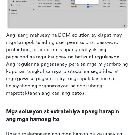
Ang isang mahusay na DCM solution ay dapat may 
mga tampok tulad ng user permissions, password 
protection, at audit trails upang matiyak ang 
pagsunod sa mga kaugnay na batas at regulasyon. 
Ang regular na pagsasanay para sa mga miyembro ng 
koponan tungkol sa mga protocol sa seguridad at 
mga gawi sa pagsunod ay magpapalakas din sa 
kakayahan ng organisasyon na epektibong 
maprotektahan ang kanilang datos.
Mga solusyon at estratehiya upang harapin 
ang mga hamong ito
Upang malampasan ang mga hamon na kaugnay ng 