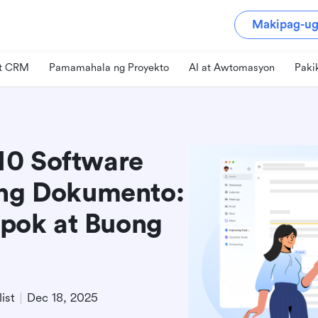
Makipag-ug
at CRM
Pamamahala ng Proyekto
AI at Awtomasyon
Paki
10 Software
 ng Dokumento:
pok at Buong
ist
Dec 18, 2025