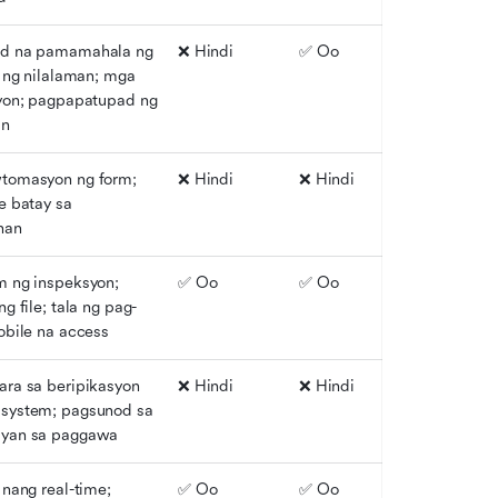
d na pamamahala ng 
❌ Hindi
✅ Oo
e ng nilalaman; mga 
yon; pagpapatupad ng 
an
tomasyon ng form; 
❌ Hindi
❌ Hindi
e batay sa 
nan
 ng inspeksyon; 
✅ Oo
✅ Oo
g file; tala ng pag-
obile na access
ra sa beripikasyon 
❌ Hindi
❌ Hindi
system; pagsunod sa 
yan sa paggawa
nang real-time; 
✅ Oo
✅ Oo