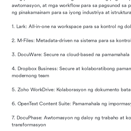
awtomasyon, at mga workflow para sa pagsunod sa pa
ng pinakamainam para sa iyong industriya at istruktur
1. Lark: All-in-one na workspace para sa kontrol ng 
2. M-Files: Metadata-driven na sistema para sa kont
3. DocuWare: Secure na cloud-based na pamamahala 
4. Dropbox Business: Secure at kolaboratibong pama
modernong team
5. Zoho WorkDrive: Kolaborasyon ng dokumento bata
6. OpenText Content Suite: Pamamahala ng impormasyo
7. DocuPhase: Awtomasyon ng daloy ng trabaho at kont
transformasyon