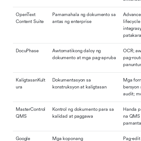
OpenText 
Pamamahala ng dokumento sa 
Advance
Content Suite
antas ng enterprise
lifecycl
integras
patakar
DocuPhase
Awtomatikong daloy ng 
OCR; aw
dokumento at mga pag-apruba
pag-rout
panuntu
KaligtasanKult
Dokumentasyon sa 
Mga form
ura
konstruksyon at kaligtasan
bersyon n
audit; m
MasterControl 
Kontrol ng dokumento para sa 
Handa pa
QMS
kalidad at paggawa
na QMS 
pamanta
Google 
Mga koponang 
Pag-edit 