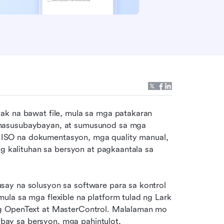
iyak na bawat file, mula sa mga patakaran 
nasusubaybayan, at sumusunod sa mga 
ISO na dokumentasyon, mga quality manual, 
ng kalituhan sa bersyon at pagkaantala sa 
ay na solusyon sa software para sa kontrol 
la sa mga flexible na platform tulad ng Lark 
g OpenText at MasterControl. Malalaman mo 
ay sa bersyon, mga pahintulot, 