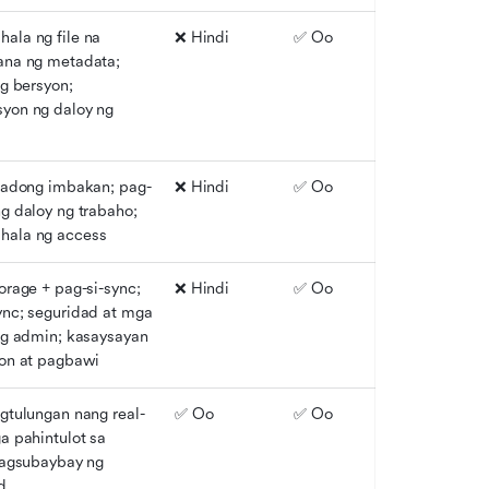
la ng file na 
❌ Hindi
✅ Oo
na ng metadata; 
g bersyon; 
on ng daloy ng 
sadong imbakan; pag-
❌ Hindi
✅ Oo
g daloy ng trabaho; 
ala ng access
orage + pag-si-sync; 
❌ Hindi
✅ Oo
nc; seguridad at mga 
ng admin; kasaysayan 
on at pagbawi
gtulungan nang real-
✅ Oo
✅ Oo
a pahintulot sa 
pagsubaybay ng 
d