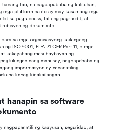
tamang tao, na nagpapababa ng kalituhan, 
g mga platform na ito ay may kasamang mga 
ot sa pag-access, tala ng pag-audit, at
t rebisyon ng dokumento. 
 para sa mga organisasyong kailangang 
 ng ISO 9001, FDA 21 CFR Part 11, o mga 
d at kakayahang masubaybayan ng 
ipagtulungan nang mahusay, nagpapababa ng 
lagang impormasyon ay nananatiling 
akuha kapag kinakailangan.
 hanapin sa software 
dokumento
nagpapanatili ng kaayusan, seguridad, at 