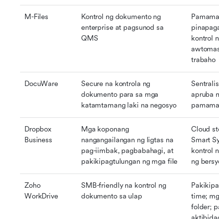
M-Files
Kontrol ng dokumento ng 
Pamamaha
enterprise at pagsunod sa 
pinapaga
QMS
kontrol n
awtomasy
trabaho
DocuWare
Secure na kontrola ng 
Sentrali
dokumento para sa mga 
apruba n
katamtamang laki na negosyo
pamamah
Dropbox 
Mga koponang 
Cloud st
Business
nangangailangan ng ligtas na 
Smart Sy
pag-iimbak, pagbabahagi, at 
kontrol 
pakikipagtulungan ng mga file
ng bersy
Zoho 
SMB-friendly na kontrol ng 
Pakikipa
WorkDrive
dokumento sa ulap
time; mg
folder; 
aktibida