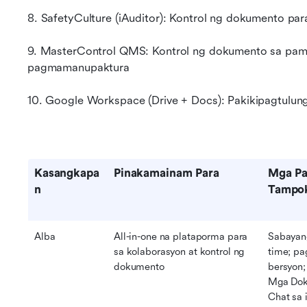
8. SafetyCulture (iAuditor): Kontrol ng dokumento par
9. MasterControl QMS: Kontrol ng dokumento sa pama
pagmamanupaktura
10. Google Workspace (Drive + Docs): Pakikipagtulun
Kasangkapa
Pinakamainam Para
Mga Pa
n
Tampo
Alba
All-in-one na plataporma para 
Sabayang
sa kolaborasyon at kontrol ng 
time; pa
dokumento
bersyon;
Mga Doku
Chat sa 