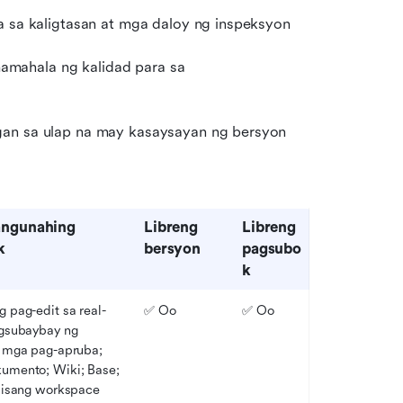
a sa kaligtasan at mga daloy ng inspeksyon
mahala ng kalidad para sa 
gan sa ulap na may kasaysayan ng bersyon
ngunahing 
Libreng 
Libreng 
k
bersyon
pagsubo
k
 pag-edit sa real-
✅ Oo
✅ Oo
gsubaybay ng 
 mga pag-apruba; 
mento; Wiki; Base; 
iisang workspace