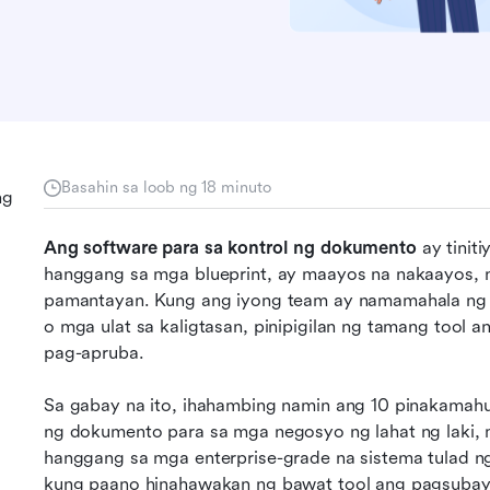
Basahin sa loob ng 18 minuto
ng
Ang software para sa kontrol ng dokumento
 ay tinit
hanggang sa mga blueprint, ay maayos na nakaayos, 
pamantayan. Kung ang iyong team ay namamahala ng 
o mga ulat sa kaligtasan, pinipigilan ng tamang tool a
pag-apruba. 
Sa gabay na ito, ihahambing namin ang 10 pinakamahus
ng dokumento para sa mga negosyo ng lahat ng laki, mu
hanggang sa mga enterprise-grade na sistema tulad n
kung paano hinahawakan ng bawat tool ang pagsubayb