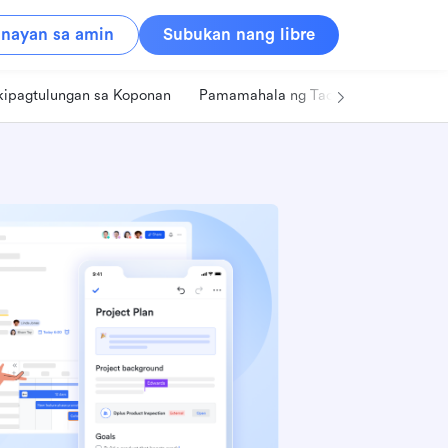
nayan sa amin
Subukan nang libre
kipagtulungan sa Koponan
Pamamahala ng Tao
Retail
Pa