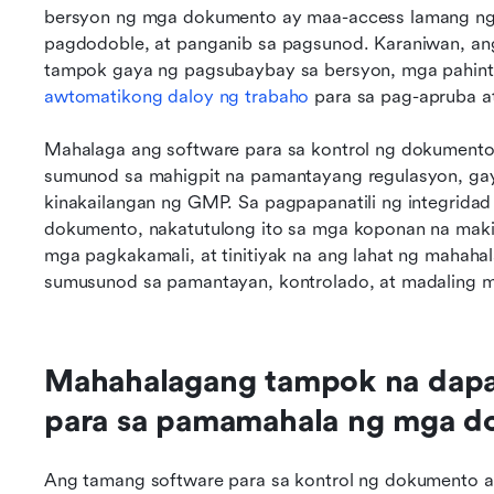
bersyon ng mga dokumento ay maa-access lamang ng 
pagdodoble, at panganib sa pagsunod. Karaniwan, an
tampok gaya ng pagsubaybay sa bersyon, mga pahintul
awtomatikong daloy ng trabaho
 para sa pag-apruba a
Mahalaga ang software para sa kontrol ng dokumento
sumunod sa mahigpit na pamantayang regulasyon, gaya
kinakailangan ng GMP. Sa pagpapanatili ng integrida
dokumento, nakatutulong ito sa mga koponan na mak
mga pagkakamali, at tinitiyak na ang lahat ng mahaha
sumusunod sa pamantayan, kontrolado, at madaling m
Mahahalagang tampok na dapat
para sa pamamahala ng mga 
Ang tamang software para sa kontrol ng dokumento ay 