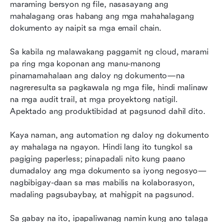
maraming bersyon ng file, nasasayang ang 
Nilulutas ng Awtomasyon ng Daloy ng
mahalagang oras habang ang mga mahahalagang 
Dokumento ang Mga Totoong Suliranin
dokumento ay naipit sa mga email chain.
Pagsusukat ng tunay na epekto ng awtomasyon
sa daloy ng dokumento
Sa kabila ng malawakang paggamit ng cloud, marami 
pa ring mga koponan ang manu-manong 
Ang hinaharap ng awtomasyon ng daloy ng
pinamamahalaan ang daloy ng dokumento—na 
trabaho sa dokumento
nagreresulta sa pagkawala ng mga file, hindi malinaw 
na mga audit trail, at mga proyektong natigil. 
Mga Madalas Itanong
Apektado ang produktibidad at pagsunod dahil dito.
Konklusyon
Kaya naman, ang automation ng daloy ng dokumento 
May Kaugnayan na Pagbasa
ay mahalaga na ngayon. Hindi lang ito tungkol sa 
pagiging paperless; pinapadali nito kung paano 
dumadaloy ang mga dokumento sa iyong negosyo—
nagbibigay-daan sa mas mabilis na kolaborasyon, 
madaling pagsubaybay, at mahigpit na pagsunod.
Sa gabay na ito, ipapaliwanag namin kung ano talaga 