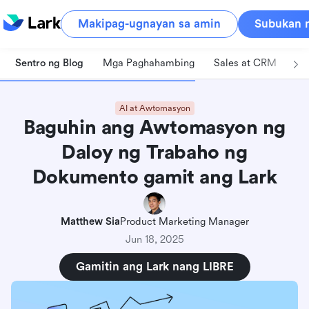
Makipag-ugnayan sa amin
Subukan n
Sentro ng Blog
Mga Paghahambing
Sales at CRM
Pa
AI at Awtomasyon
Baguhin ang Awtomasyon ng
Daloy ng Trabaho ng
Dokumento gamit ang Lark
Matthew Sia
Product Marketing Manager
Jun 18, 2025
Gamitin ang Lark nang LIBRE