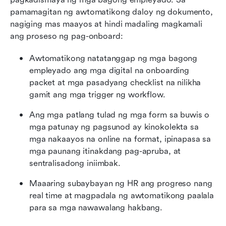
pamamagitan ng awtomatikong daloy ng dokumento, 
nagiging mas maayos at hindi madaling magkamali 
ang proseso ng pag-onboard:
Awtomatikong natatanggap ng mga bagong 
empleyado ang mga digital na onboarding 
packet at mga pasadyang checklist na nilikha 
gamit ang mga trigger ng workflow.
Ang mga patlang tulad ng mga form sa buwis o 
mga patunay ng pagsunod ay kinokolekta sa 
mga nakaayos na online na format, ipinapasa sa 
mga paunang itinakdang pag-apruba, at 
sentralisadong iniimbak.
Maaaring subaybayan ng HR ang progreso nang 
real time at magpadala ng awtomatikong paalala 
para sa mga nawawalang hakbang.