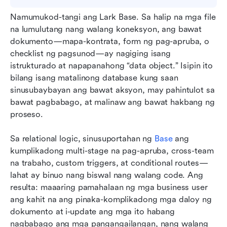
Namumukod-tangi ang Lark Base. Sa halip na mga file 
na lumulutang nang walang koneksyon, ang bawat 
dokumento—mapa-kontrata, form ng pag-apruba, o 
checklist ng pagsunod—ay nagiging isang 
istrukturado at napapanahong “data object.” Isipin ito 
bilang isang matalinong database kung saan 
sinusubaybayan ang bawat aksyon, may pahintulot sa 
bawat pagbabago, at malinaw ang bawat hakbang ng 
proseso.
Sa relational logic, sinusuportahan ng 
Base
 ang 
kumplikadong multi-stage na pag-apruba, cross-team 
na trabaho, custom triggers, at conditional routes—
lahat ay binuo nang biswal nang walang code. Ang 
resulta: maaaring pamahalaan ng mga business user 
ang kahit na ang pinaka-komplikadong mga daloy ng 
dokumento at i-update ang mga ito habang 
nagbabago ang mga pangangailangan, nang walang 