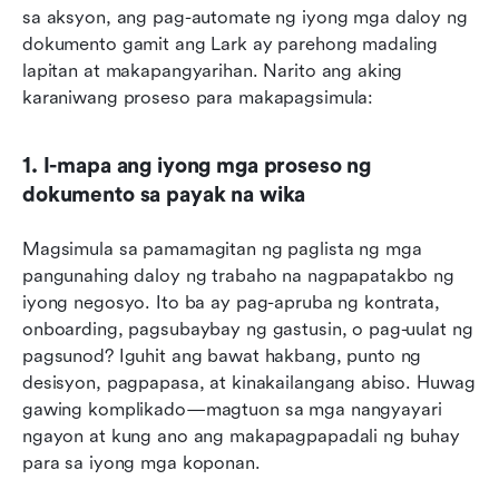
sa aksyon, ang pag-automate ng iyong mga daloy ng 
dokumento gamit ang Lark ay parehong madaling 
lapitan at makapangyarihan. Narito ang aking 
karaniwang proseso para makapagsimula:
1. I-mapa ang iyong mga proseso ng 
dokumento sa payak na wika
Magsimula sa pamamagitan ng paglista ng mga 
pangunahing daloy ng trabaho na nagpapatakbo ng 
iyong negosyo. Ito ba ay pag-apruba ng kontrata, 
onboarding, pagsubaybay ng gastusin, o pag-uulat ng 
pagsunod? Iguhit ang bawat hakbang, punto ng 
desisyon, pagpapasa, at kinakailangang abiso. Huwag 
gawing komplikado—magtuon sa mga nangyayari 
ngayon at kung ano ang makapagpapadali ng buhay 
para sa iyong mga koponan.