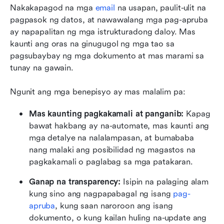
Nakakapagod na mga 
email
 na usapan, paulit-ulit na 
pagpasok ng datos, at nawawalang mga pag-apruba 
ay napapalitan ng mga istrukturadong daloy. Mas 
kaunti ang oras na ginugugol ng mga tao sa 
pagsubaybay ng mga dokumento at mas marami sa 
tunay na gawain.
Ngunit ang mga benepisyo ay mas malalim pa:
Mas kaunting pagkakamali at panganib:
 Kapag 
bawat hakbang ay na-automate, mas kaunti ang 
mga detalye na nalalampasan, at bumababa 
nang malaki ang posibilidad ng magastos na 
pagkakamali o paglabag sa mga patakaran.
Ganap na transparency:
 Isipin na palaging alam 
kung sino ang nagpapabagal ng isang 
pag-
apruba
, kung saan naroroon ang isang 
dokumento, o kung kailan huling na-update ang 