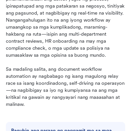
ipinapatupad ang mga patakaran sa negosyo, tinitiyak 
ang pagsunod, at nagbibigay ng real-time na visibility. 
Nangangahulugan ito na ang iyong workflow ay 
umaangkop sa mga kumplikadong, maraming-
hakbang na ruta—isipin ang multi-department 
contract reviews, HR onboarding na may mga 
compliance check, o mga update sa polisiya na 
sumasaklaw sa mga opisina sa buong mundo.
Sa madaling salita, ang document workflow 
automation ay nagbabago ng isang magulong relay 
race sa isang koordinadong, self-driving na operasyon
—na nagbibigay sa iyo ng kumpiyansa na ang mga 
kritikal na gawain ay nangyayari nang maaasahan at 
malinaw.
Baguhin ang paraan ng paggamit mo sa mga 