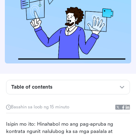
Ano ang document workflow automation?
Bakit mamuhunan sa awtomasyon ng daloy ng
dokumento?
Malalim na pagsusuri: Saan nagkukulang ang
mga kakumpitensya sa awtomasyon ng daloy
ng dokumento
Table of contents
Kung paano binabago ng Lark ang awtomasyon
ng daloy ng dokumento
Basahin sa loob ng 15 minuto
Sunud-sunod na gabay: Para i-automate ang
iyong mga daloy ng dokumento gamit ang Lark
Isipin mo ito: Hinahabol mo ang pag-apruba ng 
kontrata ngunit nalulubog ka sa mga paalala at 
Mga Senaryo sa Iba't Ibang Industriya: Paano