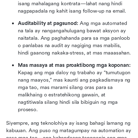
isang mahalagang kontrata—lahat nang hindi 
nagpapadala ng kahit isang follow-up na email.
Auditability at pagsunod:
 Ang mga automated 
na tala ay nangangahulugang bawat aksyon ay 
naitatala. Ang paghahanda para sa mga panloob 
o panlabas na audit ay nagiging mas mabilis, 
hindi gaanong nakaka-stress, at mas maaasahan.
Mas masaya at mas proaktibong mga koponan:
Kapag ang mga daloy ng trabaho ay “tumutugon 
nang maayos,” mas kaunti ang pagkadismaya ng 
mga tao, mas marami silang oras para sa 
malikhaing o estratehikong gawain, at 
nagtitiwala silang hindi sila bibiguin ng mga 
proseso.
Siyempre, ang teknolohiya ay isang bahagi lamang ng 
kabuuan. Ang puso ng matagumpay na automation ay 
nasa mga tao—ang kahandaang tanggapin ang mga 