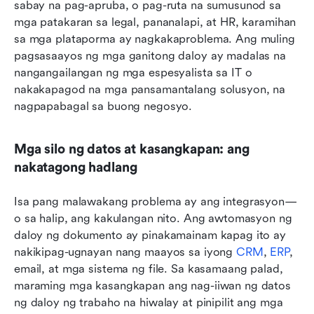
sabay na pag-apruba, o pag-ruta na sumusunod sa 
mga patakaran sa legal, pananalapi, at HR, karamihan 
sa mga plataporma ay nagkakaproblema. Ang muling 
pagsasaayos ng mga ganitong daloy ay madalas na 
nangangailangan ng mga espesyalista sa IT o 
nakakapagod na mga pansamantalang solusyon, na 
nagpapabagal sa buong negosyo.
Mga silo ng datos at kasangkapan: ang 
nakatagong hadlang
Isa pang malawakang problema ay ang integrasyon—
o sa halip, ang kakulangan nito. Ang awtomasyon ng 
daloy ng dokumento ay pinakamainam kapag ito ay 
nakikipag-ugnayan nang maayos sa iyong 
CRM
, 
ERP
, 
email, at mga sistema ng file. Sa kasamaang palad, 
maraming mga kasangkapan ang nag-iiwan ng datos 
ng daloy ng trabaho na hiwalay at pinipilit ang mga 