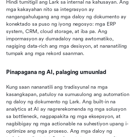
Hindi tumitigil ang Lark sa internal na kahusayan. Ang 
mga kakayahan nito sa integrasyon ay 
nangangahulugang ang mga daloy ng dokumento ay 
konektado sa puso ng iyong negosyo: mga ERP 
system, CRM, cloud storage, at iba pa. Ang 
impormasyon ay dumadaloy nang awtomatiko, 
nagiging data-rich ang mga desisyon, at nananatiling 
tumpak ang mga rekord saanman.
Pinapagana ng AI, palaging umuunlad
Kung saan nananatili ang tradisyunal na mga 
kasangkapan, patuloy na sumusulong ang automation 
ng daloy ng dokumento ng Lark. Ang built-in na 
analytics at AI ay nagrerekomenda ng mga solusyon 
sa bottleneck, nagpapakita ng mga eksepsyon, at 
nagbibigay ng mga actionable na suhestiyon upang i-
optimize ang mga proseso. Ang mga daloy ng 