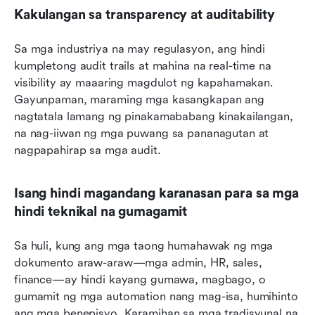
Kakulangan sa transparency at auditability
Sa mga industriya na may regulasyon, ang hindi 
kumpletong audit trails at mahina na real-time na 
visibility ay maaaring magdulot ng kapahamakan. 
Gayunpaman, maraming mga kasangkapan ang 
nagtatala lamang ng pinakamababang kinakailangan, 
na nag-iiwan ng mga puwang sa pananagutan at 
nagpapahirap sa mga audit.
Isang hindi magandang karanasan para sa mga 
hindi teknikal na gumagamit
Sa huli, kung ang mga taong humahawak ng mga 
dokumento araw-araw—mga admin, HR, sales, 
finance—ay hindi kayang gumawa, magbago, o 
gumamit ng mga automation nang mag-isa, humihinto 
ang mga benepisyo. Karamihan sa mga tradisyunal na 