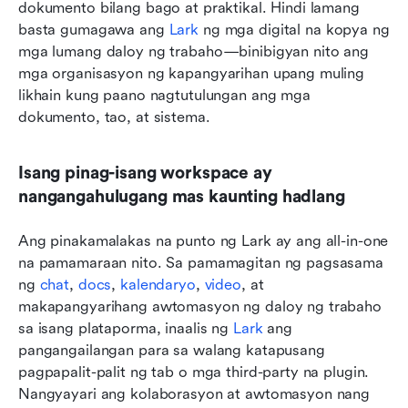
dokumento bilang bago at praktikal. Hindi lamang 
basta gumagawa ang 
Lark
 ng mga digital na kopya ng 
mga lumang daloy ng trabaho—binibigyan nito ang 
mga organisasyon ng kapangyarihan upang muling 
likhain kung paano nagtutulungan ang mga 
dokumento, tao, at sistema.
Isang pinag-isang workspace ay 
nangangahulugang mas kaunting hadlang
Ang pinakamalakas na punto ng Lark ay ang all-in-one 
na pamamaraan nito. Sa pamamagitan ng pagsasama 
ng 
chat
, 
docs
, 
kalendaryo
, 
video
, at 
makapangyarihang awtomasyon ng daloy ng trabaho 
sa isang plataporma, inaalis ng 
Lark
 ang 
pangangailangan para sa walang katapusang 
pagpapalit-palit ng tab o mga third-party na plugin. 
Nangyayari ang kolaborasyon at awtomasyon nang 