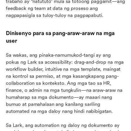
trabaho ay “natututo” mula sa totoong paggamit—ang 
feedback ng team at data ng proseso ang 
nagpapasigla sa tuloy-tuloy na pagpapabuti.
Dinisenyo para sa pang-araw-araw na mga 
user
Sa wakas, ang pinaka-namumukod-tangi ay ang 
pokus ng Lark sa accessibility: drag-and-drop na mga 
workflow builder, intuitive na mga template, maingat 
na kontrol sa permiso, at mga kasangkapang pang-
collaboration sa konteksto. Ang mga tao sa HR, 
finance, o admin na mga tungkulin—na araw-araw na 
humaharap sa mga dokumento—ay maaari nang 
bumuo at pamahalaan ang kanilang sariling 
automated na mga daloy nang hindi nabibigatan.
Sa Lark, ang automation ng daloy ng dokumento ay 