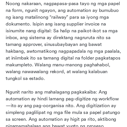
Noong nakaraan, nagpapasa-pasa tayo ng mga papel 
na form, ngunit ngayon, ang automation ay bumubuo 
ng isang matalinong “railway” para sa iyong mga 
dokumento. Isipin ang isang supplier invoice na 
isinumite nang digital: Sa halip na paikot-ikot sa mga 
inbox, ang sistema ay direktang nagruruta nito sa 
tamang approver, sinusubaybayan ang bawat 
hakbang, awtomatikong nagpapadala ng mga paalala, 
at iniimbak ito sa tamang digital na folder pagkatapos 
makumpleto. Walang manu-manong paghahabol, 
walang nawawalang rekord, at walang kalabuan 
tungkol sa estado.
Ngunit narito ang mahalagang pagkakaiba: Ang 
automation ay hindi lamang pag-digitize ng workflow
—ito ay ang pag-oorganisa nito. Ang digitization ay 
simpleng paglilipat ng mga file mula sa papel patungo 
sa screen. Ang automation ay higit pa rito, aktibong 
pinamamahalaan ang bawat yugto ng proseso, 