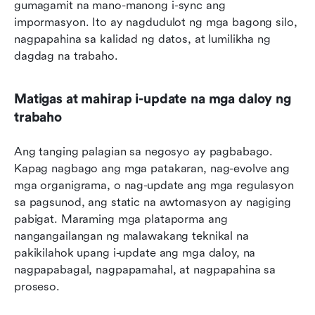
gumagamit na mano-manong i-sync ang 
impormasyon. Ito ay nagdudulot ng mga bagong silo, 
nagpapahina sa kalidad ng datos, at lumilikha ng 
dagdag na trabaho.
Matigas at mahirap i-update na mga daloy ng 
trabaho
Ang tanging palagian sa negosyo ay pagbabago. 
Kapag nagbago ang mga patakaran, nag-evolve ang 
mga organigrama, o nag-update ang mga regulasyon 
sa pagsunod, ang static na awtomasyon ay nagiging 
pabigat. Maraming mga plataporma ang 
nangangailangan ng malawakang teknikal na 
pakikilahok upang i-update ang mga daloy, na 
nagpapabagal, nagpapamahal, at nagpapahina sa 
proseso.