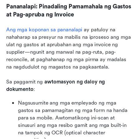
Pananalapi: Pinadaling Pamamahala ng Gastos 
at Pag-apruba ng Invoice
Ang mga koponan sa pananalapi
 ay patuloy na 
nahaharap sa presyur na mabilis na iproseso ang mga 
ulat ng gastos at aprubahan ang mga invoice ng 
supplier—ngunit ang manwal na pag-ruta, pag-
reconcile, at paghahanap ng mga pirma ay madalas 
na nagdudulot ng magastos na pagkaantala.
Sa paggamit ng 
awtomasyon ng daloy ng 
dokumento
:
Nagsusumite ang mga empleyado ng mga 
gastos sa pamamagitan ng mga form na handa 
para sa mobile. Awtomatikong ini-scan at 
sinusuri ang mga resibo gamit ang mga built-in 
na tampok ng OCR (optical character 