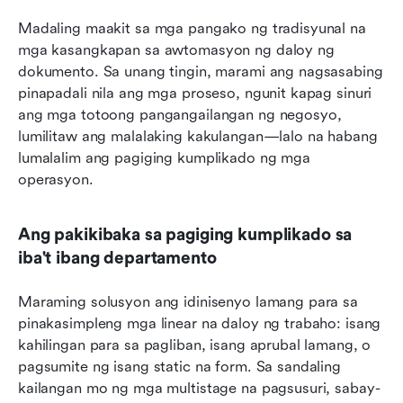
Madaling maakit sa mga pangako ng tradisyunal na 
mga kasangkapan sa awtomasyon ng daloy ng 
dokumento. Sa unang tingin, marami ang nagsasabing 
pinapadali nila ang mga proseso, ngunit kapag sinuri 
ang mga totoong pangangailangan ng negosyo, 
lumilitaw ang malalaking kakulangan—lalo na habang 
lumalalim ang pagiging kumplikado ng mga 
operasyon.
Ang pakikibaka sa pagiging kumplikado sa 
iba't ibang departamento
Maraming solusyon ang idinisenyo lamang para sa 
pinakasimpleng mga linear na daloy ng trabaho: isang 
kahilingan para sa pagliban, isang aprubal lamang, o 
pagsumite ng isang static na form. Sa sandaling 
kailangan mo ng mga multistage na pagsusuri, sabay-