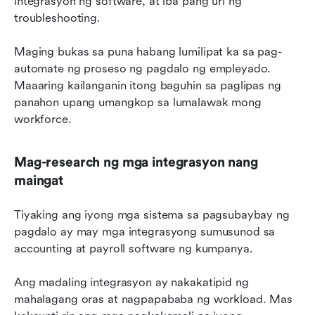
integrasyon ng software, at iba pang uri ng 
troubleshooting.
Maging bukas sa puna habang lumilipat ka sa pag-
automate ng proseso ng pagdalo ng empleyado. 
Maaaring kailanganin itong baguhin sa paglipas ng 
panahon upang umangkop sa lumalawak mong 
workforce.
Mag-research ng mga integrasyon nang 
maingat
Tiyaking ang iyong mga sistema sa pagsubaybay ng 
pagdalo ay may mga integrasyong sumusunod sa 
accounting at payroll software ng kumpanya.
Ang madaling integrasyon ay nakakatipid ng 
mahalagang oras at nagpapababa ng workload. Mas 