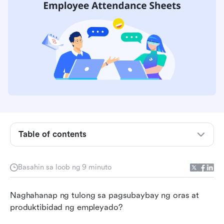
Table of contents
Paraan ng paggawa ng libreng talaan ng
pagdalo ng empleyado sa Lark
Basahin sa loob ng 9 minuto
Pagpapadali ng pagsubaybay sa pagdalo ng
Naghahanap ng tulong sa pagsubaybay ng oras at 
mga empleyado
produktibidad ng empleyado?
Ang mga limitasyon ng pag-asa sa mga tala ng