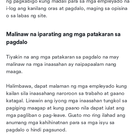
ng pagkabigo kung madali para sa mga empleyado na 
i-log ang kanilang oras at pagdalo, maging sa opisina 
o sa labas ng site.
Malinaw na iparating ang mga patakaran sa 
pagdalo
Tiyakin na ang mga patakaran sa pagdalo na may 
malinaw na mga inaasahan ay naipapaalam nang 
maaga.
Halimbawa, dapat malaman ng mga empleyado kung 
kailan sila inaasahang naroroon sa trabaho at gaano 
katagal. Linawin ang iyong mga inaasahan tungkol sa 
pagiging maagap at kung paano nila dapat iulat ang 
mga pagliban o pag-leave. Gusto mo ring ilahad ang 
anumang mga kahihinatnan para sa mga isyu sa 
pagdalo o hindi pagsunod.