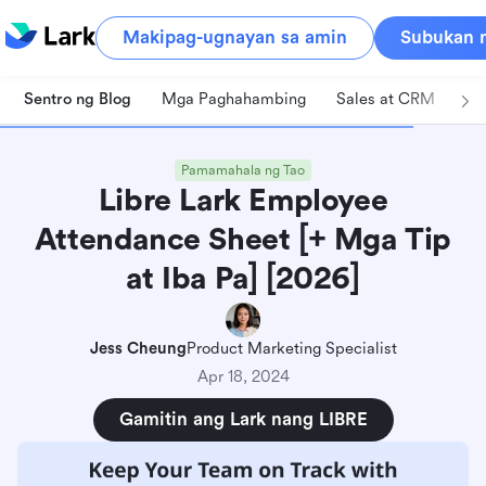
Makipag-ugnayan sa amin
Subukan n
Sentro ng Blog
Mga Paghahambing
Sales at CRM
Pa
Pamamahala ng Tao
Libre Lark Employee
Attendance Sheet [+ Mga Tip
at Iba Pa] [2026]
Jess Cheung
Product Marketing Specialist
Apr 18, 2024
Gamitin ang Lark nang LIBRE