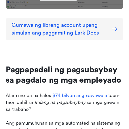
Gumawa ng libreng account upang 
simulan ang paggamit ng Lark Docs
Pagpapadali ng pagsubaybay 
sa pagdalo ng mga empleyado
Alam mo ba na halos 
$74 bilyon ang nawawala
 taun-
taon dahil sa 
kulang na pagsubaybay
 sa mga gawain 
sa trabaho?
Ang pamumuhunan sa mga automated na sistema ng 