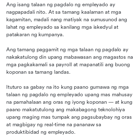
pagdalo ng empleyado
Ang isang talaan ng pagdalo ng empleyado ay 
nagpapadali nito. At sa tamang kaalaman at mga 
Dalhin ang pagsubaybay ng pagdalo ng iyong
kagamitan, madali nang matiyak na sumusunod ang 
empleyado sa mas mataas na antas gamit ang
lahat ng empleyado sa kanilang mga iskedyul at 
Lark
patakaran ng kumpanya. 
Subaybayan ang pagdalo ng empleyado nang
Ang tamang paggamit ng mga talaan ng pagdalo ay 
walang kahirap-hirap gamit ang Lark
nakakatulong din upang mabawasan ang magastos na 
mga pagkakamali sa payroll at mapanatili ang buong 
koponan sa tamang landas.
Ituturo sa gabay na ito kung paano gumawa ng mga 
talaan ng pagdalo ng empleyado upang mas mahusay 
na pamahalaan ang oras ng iyong koponan — at kung 
paano makatutulong ang makabagong teknolohiya 
upang maging mas tumpak ang pagsubaybay ng oras 
at magbigay ng real-time na pananaw sa 
produktibidad ng empleyado.