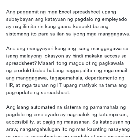
Ang paggamit ng mga Excel spreadsheet upang 
subaybayan ang katayuan ng pagdalo ng empleyado 
ay naglilimita rin kung gaano kaepektibo ang 
sistemang ito para sa ilan sa iyong mga manggagawa.
Ano ang mangyayari kung ang isang manggagawa sa 
isang malayong lokasyon ay hindi makaka-access sa 
spreadsheet? Maaari itong magdulot ng pagkawala 
ng produktibidad habang nagpapalitan ng mga email 
ang manggagawa, tagapamahala, departamento ng 
HR, at mga tauhan ng IT upang matiyak na tama ang 
pag-update ng spreadsheet.
Ang isang automated na sistema ng pamamahala ng 
pagdalo ng empleyado ay nag-aalok ng katumpakan, 
accessibility, at pagiging maaasahan. Sa katapusan ng 
araw, nangangahulugan ito ng mas kaunting nasayang 
na oras sa pagsubaybay ng pagdalo at mas maraming 