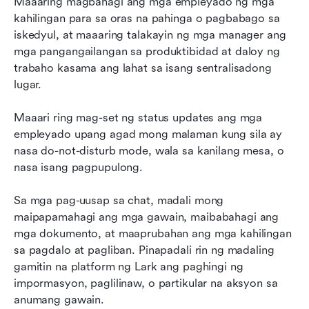
Maaaring magbahagi ang mga empleyado ng mga 
kahilingan para sa oras na pahinga o pagbabago sa 
iskedyul, at maaaring talakayin ng mga manager ang 
mga pangangailangan sa produktibidad at daloy ng 
trabaho kasama ang lahat sa isang sentralisadong 
lugar.
Maaari ring mag-set ng status updates ang mga 
empleyado upang agad mong malaman kung sila ay 
nasa do-not-disturb mode, wala sa kanilang mesa, o 
nasa isang pagpupulong.
Sa mga pag-uusap sa chat, madali mong 
maipapamahagi ang mga gawain, maibabahagi ang 
mga dokumento, at maaprubahan ang mga kahilingan 
sa pagdalo at pagliban. Pinapadali rin ng madaling 
gamitin na platform ng Lark ang paghingi ng 
impormasyon, paglilinaw, o partikular na aksyon sa 
anumang gawain.