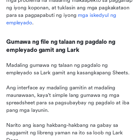
mga problema na maaaring makaapekto sa pagganap 
ng iyong koponan, at tuklasin ang mga pagkakataon 
para sa pagpapabuti ng iyong 
mga iskedyul ng 
empleyado
.
Gumawa ng file ng talaan ng pagdalo ng 
empleyado gamit ang Lark
Madaling gumawa ng talaan ng pagdalo ng 
empleyado sa Lark gamit ang kasangkapang Sheets. 
Ang interface ay madaling gamitin at madaling 
maunawaan, kaya't simple lang gumawa ng mga 
spreadsheet para sa pagsubaybay ng pagdalo at iba 
pang mga layunin.
Narito ang isang hakbang-hakbang na gabay sa 
paggamit ng libreng yaman na ito sa loob ng Lark 