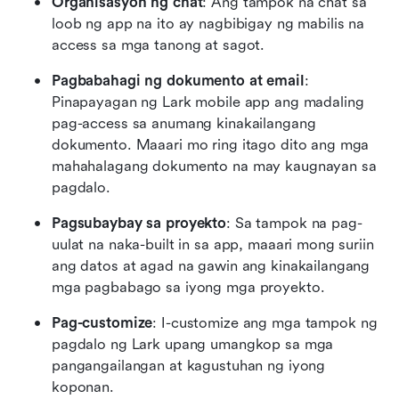
Organisasyon ng chat
: Ang tampok na chat sa 
loob ng app na ito ay nagbibigay ng mabilis na 
access sa mga tanong at sagot.
Pagbabahagi ng dokumento at email
: 
Pinapayagan ng Lark mobile app ang madaling 
pag-access sa anumang kinakailangang 
dokumento. Maaari mo ring itago dito ang mga 
mahahalagang dokumento na may kaugnayan sa 
pagdalo.
Pagsubaybay sa proyekto
: Sa tampok na pag-
uulat na naka-built in sa app, maaari mong suriin 
ang datos at agad na gawin ang kinakailangang 
mga pagbabago sa iyong mga proyekto.
Pag-customize
: I-customize ang mga tampok ng 
pagdalo ng Lark upang umangkop sa mga 
pangangailangan at kagustuhan ng iyong 
koponan.