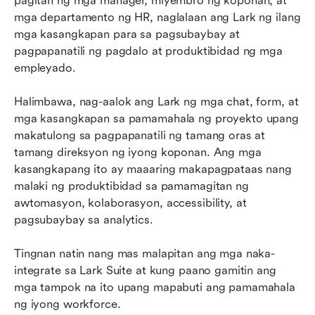
pagitan ng mga manager, miyembro ng koponan, at 
mga departamento ng HR, naglalaan ang Lark ng ilang 
mga kasangkapan para sa pagsubaybay at 
pagpapanatili ng pagdalo at produktibidad ng mga 
empleyado.
Halimbawa, nag-aalok ang Lark ng mga chat, form, at 
mga kasangkapan sa pamamahala ng proyekto upang 
makatulong sa pagpapanatili ng tamang oras at 
tamang direksyon ng iyong koponan. Ang mga 
kasangkapang ito ay maaaring makapagpataas nang 
malaki ng produktibidad sa pamamagitan ng 
awtomasyon, kolaborasyon, accessibility, at 
pagsubaybay sa analytics.
Tingnan natin nang mas malapitan ang mga naka-
integrate sa Lark Suite at kung paano gamitin ang 
mga tampok na ito upang mapabuti ang pamamahala 
ng iyong workforce.