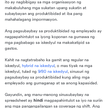
ito ay nagbibigay sa mga organisasyon ng 
makabuluhang mga sukatan upang sukatin at 
subaybayan ang produktibidad at iba pang 
mahahalagang impormasyon.
Ang pagsubaybay sa produktibidad ng empleyado ay 
nagpapahintulot sa iyong koponan na gumawa ng 
mga pagbabago sa iskedyul na makakatipid sa 
gastos.
Kahit na nagtatrabaho ka gamit ang regular na 
iskedyul, 
hybrid na iskedyul
, o mas tiyak na mga 
iskedyul, tulad ng 
9/80 na iskedyul
, sinusuri ng 
pagsubaybay sa produktibidad kung aling mga 
empleyado ang gumaganap at sa anong kapasidad.
Gayundin, ang manu-manong sinusubaybay na 
spreadsheet ay 
hindi
 magpapahintulot sa iyo na suriin 
ang mga pangangailangan sa coverage ng shift. Ang 