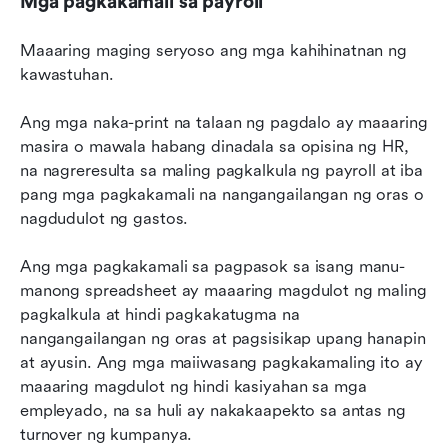
Mga pagkakamali sa payroll
Maaaring maging seryoso ang mga kahihinatnan ng 
kawastuhan.
Ang mga naka-print na talaan ng pagdalo ay maaaring 
masira o mawala habang dinadala sa opisina ng HR, 
na nagreresulta sa maling pagkalkula ng payroll at iba 
pang mga pagkakamali na nangangailangan ng oras o 
nagdudulot ng gastos.
Ang mga pagkakamali sa pagpasok sa isang manu-
manong spreadsheet ay maaaring magdulot ng maling 
pagkalkula at hindi pagkakatugma na 
nangangailangan ng oras at pagsisikap upang hanapin 
at ayusin. Ang mga maiiwasang pagkakamaling ito ay 
maaaring magdulot ng hindi kasiyahan sa mga 
empleyado, na sa huli ay nakakaapekto sa antas ng 
turnover ng kumpanya.