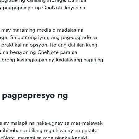
rade ng kanilang storage. Dahil sa 
g pagpepresyo ng OneNote kaysa sa 
 may maraming media o madalas na 
age. Sa puntong iyon, ang pag-upgrade sa 
 praktikal na opsyon. Ito ang dahilan kung 
d na bersyon ng OneNote para sa 
ibreng kasangkapan ay kadalasang nagiging 
.
 pagpepresyo ng 
 ay malapit na naka-ugnay sa mas malawak 
 ibinebenta bilang mga hiwalay na pakete 
neNote, marami sa mga pinaka-kapaki-