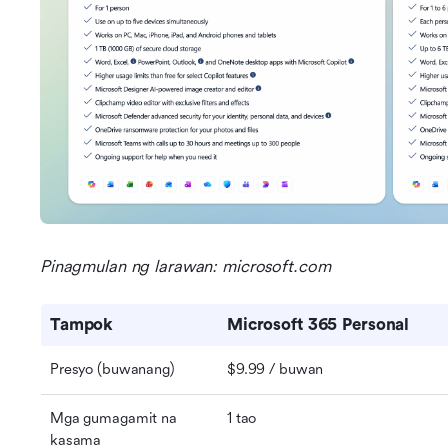
Pinagmulan ng larawan: microsoft.com
Tampok
Microsoft 365 Personal
Presyo (buwanang)
$9.99 / buwan
Mga gumagamit na 
1 tao
kasama