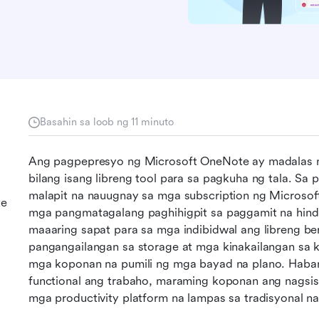
Basahin sa loob ng 11 minuto
Ang pagpepresyo ng Microsoft OneNote ay madalas na 
bilang isang libreng tool para sa pagkuha ng tala. Sa p
malapit na nauugnay sa mga subscription ng Microsoft
te
mga pangmatagalang paghihigpit sa paggamit na hindi
maaaring sapat para sa mga indibidwal ang libreng ber
pangangailangan sa storage at mga kinakailangan sa k
mga koponan na pumili ng mga bayad na plano. Haban
functional ang trabaho, maraming koponan ang nagsis
mga productivity platform na lampas sa tradisyonal na