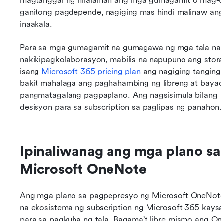
magtanggal ng nilalaman ang mga gumagamit o mag-upg
ganitong pagdepende, nagiging mas hindi malinaw an
inaakala.
Para sa mga gumagamit na gumagawa ng mga tala na
nakikipagkolaborasyon, mabilis na napupuno ang stor
isang 
Microsoft 365 pricing plan
 ang nagiging tanging
bakit mahalaga ang paghahambing ng libreng at baya
pangmatagalang pagpaplano. Ang nagsisimula bilang l
desisyon para sa subscription sa paglipas ng panahon
Ipinaliwanag ang mga plano sa
Microsoft OneNote
Ang mga plano sa pagpepresyo ng Microsoft OneNote
na ekosistema ng subscription ng Microsoft 365 kaysa
para sa pagkuha ng tala. Bagama’t libre mismo ang O