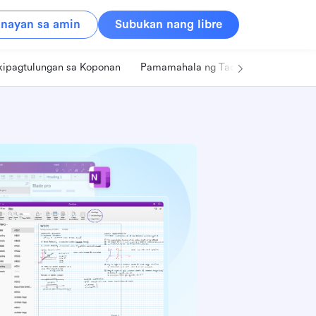
nayan sa amin
Subukan nang libre
kipagtulungan sa Koponan
Pamamahala ng Tao
Retail
Pa