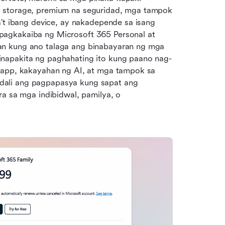
 storage, premium na seguridad, mga tampok 
’t ibang device, ay nakadepende sa isang 
agkakaiba ng Microsoft 365 Personal at 
n kung ano talaga ang binabayaran ng mga 
napakita ng paghahating ito kung paano nag-
 app, kakayahan ng AI, at mga tampok sa 
ali ang pagpapasya kung sapat ang 
halagang ibinibigay ng isang bayad na subscription para sa mga indibidwal, pamilya, o 