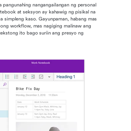
 pangunahing nangangailangan ng personal 
otebook at seksyon ay kahawig ng pisikal na 
mga simpleng kaso. Gayunpaman, habang mas 
dong workflow, mas nagiging malinaw ang 
kstong ito bago suriin ang presyo ng 