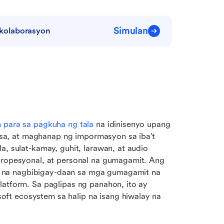
Simulan
kolaborasyon
n para sa pagkuha ng tala
 na idinisenyo upang 
a, at maghanap ng impormasyon sa iba’t 
, sulat-kamay, guhit, larawan, at audio 
propesyonal, at personal na gumagamit. Ang 
 na nagbibigay-daan sa mga gumagamit na 
latform. Sa paglipas ng panahon, ito ay 
ft ecosystem sa halip na isang hiwalay na 