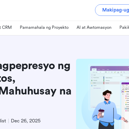
Makipag-ug
at CRM
Pamamahala ng Proyekto
AI at Awtomasyon
Paki
agpepresyo ng
os,
s Mahuhusay na
ist
Dec 26, 2025