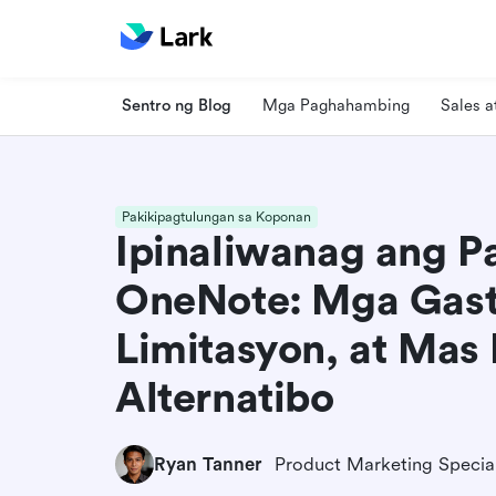
Sentro ng Blog
Mga Paghahambing
Sales 
Pakikipagtulungan sa Koponan
Ipinaliwanag ang P
OneNote: Mga Gast
Limitasyon, at Ma
Alternatibo
Ryan Tanner
Product Marketing Special