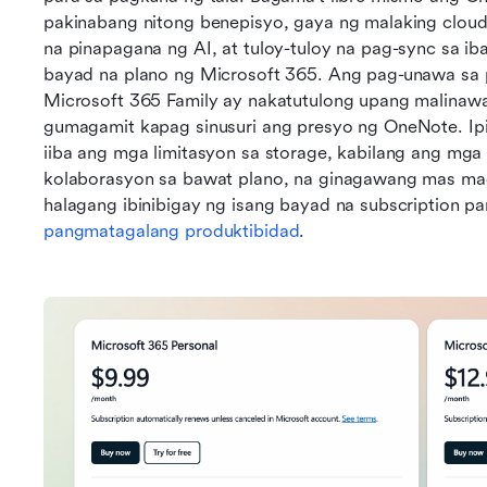
pakinabang nitong benepisyo, gaya ng malaking cloud
na pinapagana ng AI, at tuloy-tuloy na pag-sync sa iba
bayad na plano ng Microsoft 365. Ang pag-unawa sa p
Microsoft 365 Family ay nakatutulong upang malinawa
gumagamit kapag sinusuri ang presyo ng OneNote. Ipi
iiba ang mga limitasyon sa storage, kabilang ang mga
kolaborasyon sa bawat plano, na ginagawang mas mad
pangmatagalang produktibidad
.