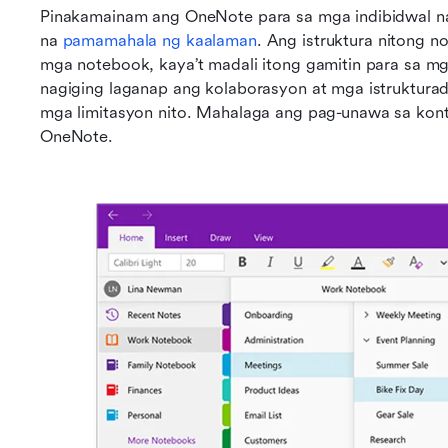
Pinakamainam ang OneNote para sa mga indibidwal na
na 
pamamahala ng kaalaman
. Ang istruktura nitong n
mga notebook, kaya’t madali itong gamitin para sa 
nagiging laganap ang kolaborasyon at mga istruktura
mga limitasyon nito. Mahalaga ang pag-unawa sa konte
OneNote.