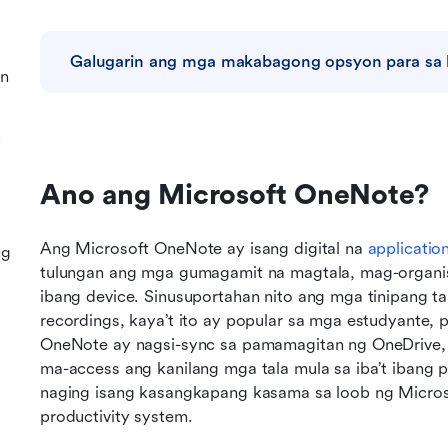
Galugarin ang mga makabagong opsyon para sa 
an
y
Ano ang Microsoft OneNote?
Ang Microsoft OneNote ay isang digital na 
applicatio
ng
tulungan ang mga gumagamit na magtala, mag-organis
ibang device. Sinusuportahan nito ang mga tinipang tala
recordings, kaya’t ito ay popular sa mga estudyante, 
OneNote ay nagsi-sync sa pamamagitan ng OneDrive,
ma-access ang kanilang mga tala mula sa iba’t ibang p
naging isang kasangkapang kasama sa loob ng Microso
productivity system.