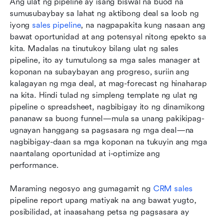
Ang ulat ng pipeline ay isang biswal na buod na 
sumusubaybay sa lahat ng aktibong deal sa loob ng 
iyong 
sales pipeline
, na nagpapakita kung nasaan ang 
bawat oportunidad at ang potensyal nitong epekto sa 
kita. Madalas na tinutukoy bilang ulat ng sales 
pipeline, ito ay tumutulong sa mga sales manager at 
koponan na subaybayan ang progreso, suriin ang 
kalagayan ng mga deal, at mag-forecast ng hinaharap 
na kita. Hindi tulad ng simpleng template ng ulat ng 
pipeline o spreadsheet, nagbibigay ito ng dinamikong 
pananaw sa buong funnel—mula sa unang pakikipag-
ugnayan hanggang sa pagsasara ng mga deal—na 
nagbibigay-daan sa mga koponan na tukuyin ang mga 
naantalang oportunidad at i-optimize ang 
performance. 
Maraming negosyo ang gumagamit ng 
CRM sales
pipeline report upang matiyak na ang bawat yugto, 
posibilidad, at inaasahang petsa ng pagsasara ay 