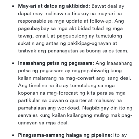
May-ari at datos ng aktibidad:
 Bawat deal ay 
dapat may malinaw na tinukoy na may-ari na 
responsable sa mga update at follow-up. Ang 
pagsubaybay sa mga aktibidad tulad ng mga 
tawag, email, at pagpupulong ay tumutulong 
sukatin ang antas ng pakikipag-ugnayan at 
tinitiyak ang pananagutan sa buong sales team.
Inaasahang petsa ng pagsasara:
 Ang inaasahang 
petsa ng pagsasara ay nagpapahiwatig kung 
kailan malamang na mag-convert ang isang deal. 
Ang timeline na ito ay tumutulong sa mga 
koponan na mag-forecast ng kita para sa mga 
partikular na buwan o quarter at mahusay na 
pamahalaan ang workload. Nagbibigay din ito ng 
senyales kung kailan kailangang muling makipag-
ugnayan sa mga deal.
Pinagsama-samang halaga ng pipeline:
 Ito ay 