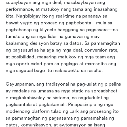
Bonus: Mga handa nang gamitin na template ng
subaybayan ang mga deal, masubaybayan ang 
ulat ng Pipeline
performance, at matukoy nang tama ang inaasahang 
kita. Nagbibigay ito ng real-time na pananaw sa 
Bakit mahalaga ang pag-uulat ng pipeline para
bawat yugto ng proseso ng pagbebenta—mula sa 
sa mga sales team
paghahanap ng kliyente hanggang sa pagsasara—na 
tumutulong sa mga lider na gumawa ng may 
Konklusyon
kaalamang desisyon batay sa datos. Sa pamamagitan 
Mga Madalas Itanong
ng pagsusuri sa halaga ng mga deal, conversion rate, 
at posibilidad, maaaring matukoy ng mga team ang 
Kaugnay na pagbabasa
mga oportunidad para sa paglago at maresolba ang 
mga sagabal bago ito makaapekto sa resulta.
Gayunpaman, ang tradisyonal na pag-uulat ng pipeline 
ay madalas na umaasa sa mga static na spreadsheet 
o magkakahiwalay na sistema, na nagdudulot ng 
pagkaantala at pagkakamali. Pinapasimple ng mga 
modernong platform tulad ng Lark ang prosesong ito 
sa pamamagitan ng pagsasama ng pamamahala ng 
datos, komunikasyon, at awtomasyon sa isang 