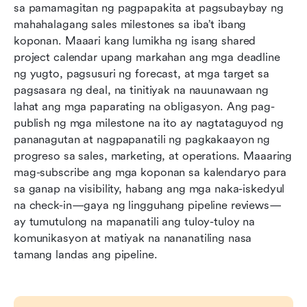
sa pamamagitan ng pagpapakita at pagsubaybay ng 
mahahalagang sales milestones sa iba’t ibang 
koponan. Maaari kang lumikha ng isang shared 
project calendar upang markahan ang mga deadline 
ng yugto, pagsusuri ng forecast, at mga target sa 
pagsasara ng deal, na tinitiyak na nauunawaan ng 
lahat ang mga paparating na obligasyon. Ang pag-
publish ng mga milestone na ito ay nagtataguyod ng 
pananagutan at nagpapanatili ng pagkakaayon ng 
progreso sa sales, marketing, at operations. Maaaring 
mag-subscribe ang mga koponan sa kalendaryo para 
sa ganap na visibility, habang ang mga naka-iskedyul 
na check-in—gaya ng lingguhang pipeline reviews—
ay tumutulong na mapanatili ang tuloy-tuloy na 
komunikasyon at matiyak na nananatiling nasa 
tamang landas ang pipeline.