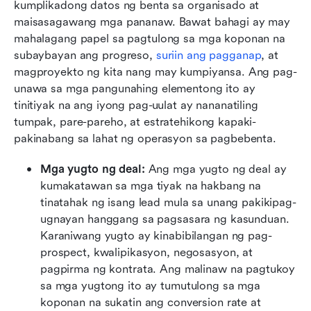
kumplikadong datos ng benta sa organisado at 
maisasagawang mga pananaw. Bawat bahagi ay may 
mahalagang papel sa pagtulong sa mga koponan na 
subaybayan ang progreso, 
suriin ang pagganap
, at 
magproyekto ng kita nang may kumpiyansa. Ang pag-
unawa sa mga pangunahing elementong ito ay 
tinitiyak na ang iyong pag-uulat ay nananatiling 
tumpak, pare-pareho, at estratehikong kapaki-
pakinabang sa lahat ng operasyon sa pagbebenta.
Mga yugto ng deal: 
Ang mga yugto ng deal ay 
kumakatawan sa mga tiyak na hakbang na 
tinatahak ng isang lead mula sa unang pakikipag-
ugnayan hanggang sa pagsasara ng kasunduan. 
Karaniwang yugto ay kinabibilangan ng pag-
prospect, kwalipikasyon, negosasyon, at 
pagpirma ng kontrata. Ang malinaw na pagtukoy 
sa mga yugtong ito ay tumutulong sa mga 
koponan na sukatin ang conversion rate at 