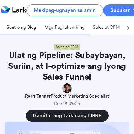
Makipag-ugnayan sa amin
Subukan n
Sentro ng Blog
Mga Paghahambing
Sales at CRM
Pa
Sales at CRM
Ulat ng Pipeline: Subaybayan,
Suriin, at I-optimize ang Iyong
Sales Funnel
Ryan Tanner
Product Marketing Specialist
Dec 18, 2025
Gamitin ang Lark nang LIBRE