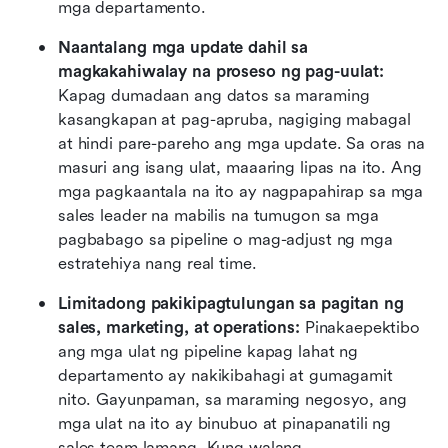
mga departamento.
Naantalang mga update dahil sa 
magkakahiwalay na proseso ng pag-uulat:
Kapag dumadaan ang datos sa maraming 
kasangkapan at pag-apruba, nagiging mabagal 
at hindi pare-pareho ang mga update. Sa oras na 
masuri ang isang ulat, maaaring lipas na ito. Ang 
mga pagkaantala na ito ay nagpapahirap sa mga 
sales leader na mabilis na tumugon sa mga 
pagbabago sa pipeline o mag-adjust ng mga 
estratehiya nang real time.
Limitadong pakikipagtulungan sa pagitan ng 
sales, marketing, at operations:
 Pinakaepektibo 
ang mga ulat ng pipeline kapag lahat ng 
departamento ay nakikibahagi at gumagamit 
nito. Gayunpaman, sa maraming negosyo, ang 
mga ulat na ito ay binubuo at pinapanatili ng 
sales team lamang. Kung walang 