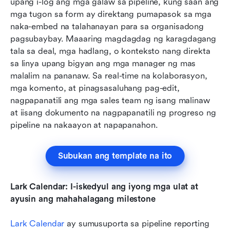
upang i-log ang mga galaw sa pipeline, kung saan ang 
mga tugon sa form ay direktang pumapasok sa mga 
naka-embed na talahanayan para sa organisadong 
pagsubaybay. Maaaring magdagdag ng karagdagang 
tala sa deal, mga hadlang, o konteksto nang direkta 
sa linya upang bigyan ang mga manager ng mas 
malalim na pananaw. Sa real-time na kolaborasyon, 
mga komento, at pinagsasaluhang pag-edit, 
nagpapanatili ang mga sales team ng isang malinaw 
at iisang dokumento na nagpapanatili ng progreso ng 
pipeline na nakaayon at napapanahon.
Subukan ang template na ito
Lark Calendar: I-iskedyul ang iyong mga ulat at 
ayusin ang mahahalagang milestone
Lark Calendar
 ay sumusuporta sa pipeline reporting 