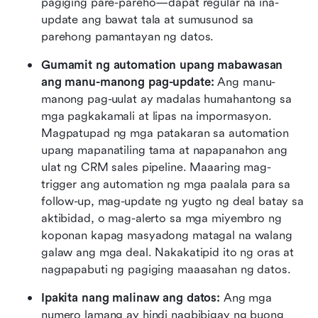
pagiging pare-pareho—dapat regular na ina-
update ang bawat tala at sumusunod sa 
parehong pamantayan ng datos.
Gumamit ng automation upang mabawasan 
ang manu-manong pag-update:
 Ang manu-
manong pag-uulat ay madalas humahantong sa 
mga pagkakamali at lipas na impormasyon. 
Magpatupad ng mga patakaran sa automation 
upang mapanatiling tama at napapanahon ang 
ulat ng CRM sales pipeline. Maaaring mag-
trigger ang automation ng mga paalala para sa 
follow-up, mag-update ng yugto ng deal batay sa 
aktibidad, o mag-alerto sa mga miyembro ng 
koponan kapag masyadong matagal na walang 
galaw ang mga deal. Nakakatipid ito ng oras at 
nagpapabuti ng pagiging maaasahan ng datos.
Ipakita nang malinaw ang datos:
 Ang mga 
numero lamang ay hindi nagbibigay ng buong 