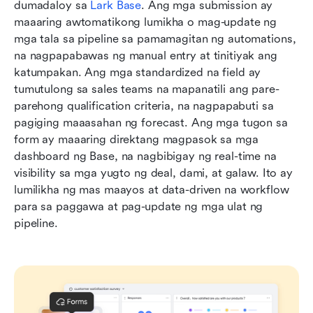
dumadaloy sa 
Lark Base
. Ang mga submission ay 
maaaring awtomatikong lumikha o mag-update ng 
mga tala sa pipeline sa pamamagitan ng automations, 
na nagpapabawas ng manual entry at tinitiyak ang 
katumpakan. Ang mga standardized na field ay 
tumutulong sa sales teams na mapanatili ang pare-
parehong qualification criteria, na nagpapabuti sa 
pagiging maaasahan ng forecast. Ang mga tugon sa 
form ay maaaring direktang magpasok sa mga 
dashboard ng Base, na nagbibigay ng real-time na 
visibility sa mga yugto ng deal, dami, at galaw. Ito ay 
lumilikha ng mas maayos at data-driven na workflow 
para sa paggawa at pag-update ng mga ulat ng 
pipeline.