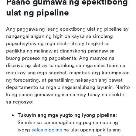
Paano gumawa ng epektibong 
ulat ng pipeline
Ang paggawa ng isang epektibong ulat ng pipeline ay 
nangangailangan ng higit pa kaysa sa simpleng 
pagsubaybay ng mga deal—ito ay tungkol sa 
paglikha ng malinaw at dinamikong pananaw sa 
buong proseso ng pagbebenta. Ang maayos na 
disenyo ng ulat ay tumutulong sa mga sales team na 
matukoy ang mga sagabal, mapabuti ang katumpakan 
ng forecasting, at panatilihing nakaayon ang bawat 
departamento sa mga pinagsasaluhang layunin. Narito 
kung paano gumawa ng isa na may tunay na epekto 
sa negosyo:
Tukuyin ang mga yugto ng iyong pipeline: 
Simulan sa pamamagitan ng pagmamapa ng 
iyong 
sales pipeline
 na ulat upang ipakita ang 