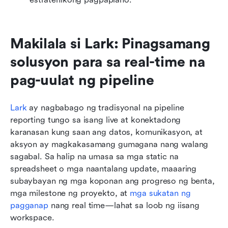
Makilala si Lark: Pinagsamang 
solusyon para sa real-time na 
pag-uulat ng pipeline
Lark
 ay nagbabago ng tradisyonal na pipeline 
reporting tungo sa isang live at konektadong 
karanasan kung saan ang datos, komunikasyon, at 
aksyon ay magkakasamang gumagana nang walang 
sagabal. Sa halip na umasa sa mga static na 
spreadsheet o mga naantalang update, maaaring 
subaybayan ng mga koponan ang progreso ng benta, 
mga milestone ng proyekto, at 
mga sukatan ng 
pagganap
 nang real time—lahat sa loob ng iisang 
workspace.