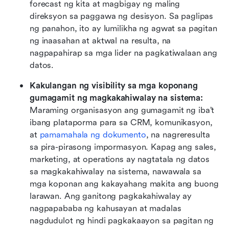
forecast ng kita at magbigay ng maling 
direksyon sa paggawa ng desisyon. Sa paglipas 
ng panahon, ito ay lumilikha ng agwat sa pagitan 
ng inaasahan at aktwal na resulta, na 
nagpapahirap sa mga lider na pagkatiwalaan ang 
datos.
Kakulangan ng visibility sa mga koponang 
gumagamit ng magkakahiwalay na sistema:
Maraming organisasyon ang gumagamit ng iba’t 
ibang plataporma para sa CRM, komunikasyon, 
at
 pamamahala ng dokumento
, na nagreresulta 
sa pira-pirasong impormasyon. Kapag ang sales, 
marketing, at operations ay nagtatala ng datos 
sa magkakahiwalay na sistema, nawawala sa 
mga koponan ang kakayahang makita ang buong 
larawan. Ang ganitong pagkakahiwalay ay 
nagpapababa ng kahusayan at madalas 
nagdudulot ng hindi pagkakaayon sa pagitan ng 