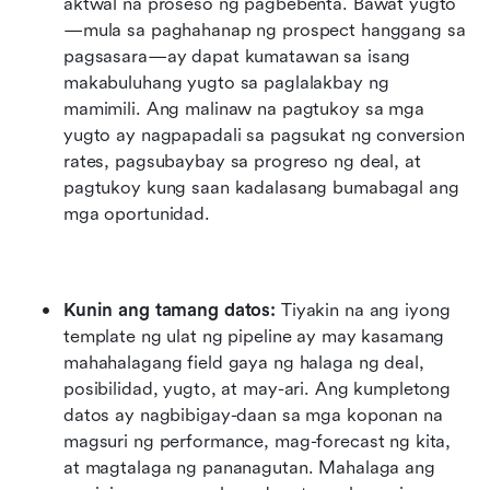
aktwal na proseso ng pagbebenta. Bawat yugto
—mula sa paghahanap ng prospect hanggang sa 
pagsasara—ay dapat kumatawan sa isang 
makabuluhang yugto sa paglalakbay ng 
mamimili. Ang malinaw na pagtukoy sa mga 
yugto ay nagpapadali sa pagsukat ng conversion 
rates, pagsubaybay sa progreso ng deal, at 
pagtukoy kung saan kadalasang bumabagal ang 
mga oportunidad.
Kunin ang tamang datos:
 Tiyakin na ang iyong 
template ng ulat ng pipeline ay may kasamang 
mahahalagang field gaya ng halaga ng deal, 
posibilidad, yugto, at may-ari. Ang kumpletong 
datos ay nagbibigay-daan sa mga koponan na 
magsuri ng performance, mag-forecast ng kita, 
at magtalaga ng pananagutan. Mahalaga ang 