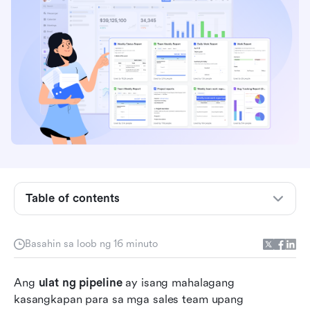
Ano ang ulat ng pipeline?
Pangunahing mga bahagi ng ulat ng sales
pipeline
Karaniwang uri ng mga ulat ng pipeline
Paano gumawa ng epektibong ulat ng pipeline
Table of contents
Mga hamon sa tradisyonal na pag-uulat ng
pipeline
Basahin sa loob ng 16 minuto
Makilala si Lark: Pinagsamang solusyon para sa
Ang 
real-time na pag-uulat ng pipeline
ulat ng pipeline
 ay isang mahalagang 
kasangkapan para sa mga sales team upang 