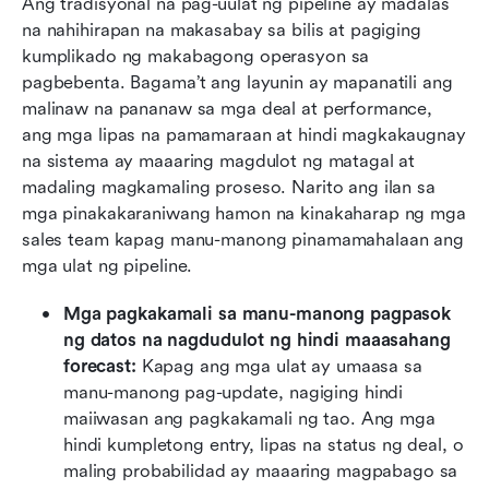
Ang tradisyonal na pag-uulat ng pipeline ay madalas 
na nahihirapan na makasabay sa bilis at pagiging 
kumplikado ng makabagong operasyon sa 
pagbebenta. Bagama’t ang layunin ay mapanatili ang 
malinaw na pananaw sa mga deal at performance, 
ang mga lipas na pamamaraan at hindi magkakaugnay 
na sistema ay maaaring magdulot ng matagal at 
madaling magkamaling proseso. Narito ang ilan sa 
mga pinakakaraniwang hamon na kinakaharap ng mga 
sales team kapag manu-manong pinamamahalaan ang 
mga ulat ng pipeline.
Mga pagkakamali sa manu-manong pagpasok 
ng datos na nagdudulot ng hindi maaasahang 
forecast:
 Kapag ang mga ulat ay umaasa sa 
manu-manong pag-update, nagiging hindi 
maiiwasan ang pagkakamali ng tao. Ang mga 
hindi kumpletong entry, lipas na status ng deal, o 
maling probabilidad ay maaaring magpabago sa 