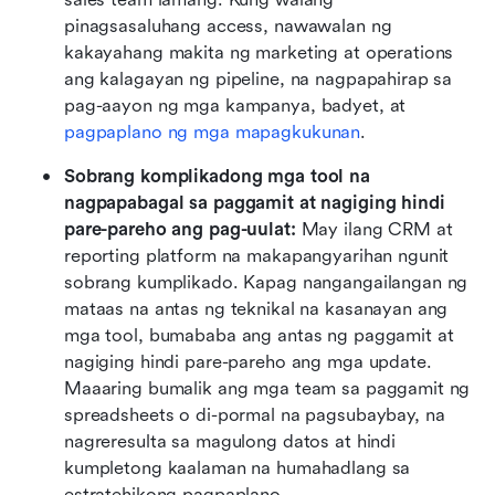
pinagsasaluhang access, nawawalan ng 
kakayahang makita ng marketing at operations 
ang kalagayan ng pipeline, na nagpapahirap sa 
pag-aayon ng mga kampanya, badyet, at 
pagpaplano ng mga mapagkukunan
.
Sobrang komplikadong mga tool na 
nagpapabagal sa paggamit at nagiging hindi 
pare-pareho ang pag-uulat:
 May ilang CRM at 
reporting platform na makapangyarihan ngunit 
sobrang kumplikado. Kapag nangangailangan ng 
mataas na antas ng teknikal na kasanayan ang 
mga tool, bumababa ang antas ng paggamit at 
nagiging hindi pare-pareho ang mga update. 
Maaaring bumalik ang mga team sa paggamit ng 
spreadsheets o di-pormal na pagsubaybay, na 
nagreresulta sa magulong datos at hindi 
kumpletong kaalaman na humahadlang sa 
estratehikong pagpaplano.