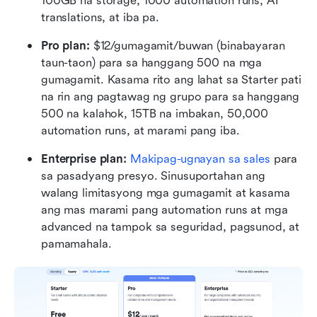
100GB na storage, 1000 automation runs, AI 
translations, at iba pa.
Pro plan: 
$12/gumagamit/buwan (binabayaran 
taun-taon) para sa hanggang 500 na mga 
gumagamit. Kasama rito ang lahat sa Starter pati 
na rin ang pagtawag ng grupo para sa hanggang 
500 na kalahok, 15TB na imbakan, 50,000 
automation runs, at marami pang iba.
Enterprise plan: 
Makipag-ugnayan sa sales
 para 
sa pasadyang presyo. Sinusuportahan ang 
walang limitasyong mga gumagamit at kasama 
ang mas marami pang automation runs at mga 
advanced na tampok sa seguridad, pagsunod, at 
pamamahala.