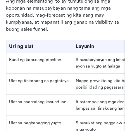
Ang mga elementong ito ay tumutulong sa mga 
koponan na masubaybayan nang tama ang mga 
oportunidad, mag-forecast ng kita nang may 
kumpiyansa, at mapanatili ang ganap na visibility sa 
buong sales funnel.
Uri ng ulat
Layunin
Buod ng kabuuang pipeline
Sinusubaybayan ang lahat ng
ayon sa yugto at halaga
Ulat ng tinimbang na pagtataya
Nagpo-proyekto ng kita batay
posibilidad ng pagsasara
Ulat sa naantalang kasunduan
Itinatampok ang mga deal na 
lampas sa itinakdang hangg
Ulat sa pagbabagong yugto
Sinusukat ang paggalaw sa p
mga yugto