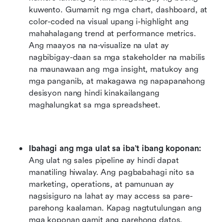
kuwento. Gumamit ng mga chart, dashboard, at 
color-coded na visual upang i-highlight ang 
mahahalagang trend at performance metrics. 
Ang maayos na na-visualize na ulat ay 
nagbibigay-daan sa mga stakeholder na mabilis 
na maunawaan ang mga insight, matukoy ang 
mga panganib, at makagawa ng napapanahong 
desisyon nang hindi kinakailangang 
maghalungkat sa mga spreadsheet.
Ibahagi ang mga ulat sa iba’t ibang koponan:
Ang ulat ng sales pipeline ay hindi dapat 
manatiling hiwalay. Ang pagbabahagi nito sa 
marketing, operations, at pamunuan ay 
nagsisiguro na lahat ay may access sa pare-
parehong kaalaman. Kapag nagtutulungan ang 
mga koponan gamit ang parehong datos, 