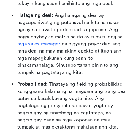
tukuyin kung saan humihinto ang mga deal.
Halaga ng deal: 
Ang halaga ng deal ay 
nagpapahiwatig ng potensyal na kita na naka-
ugnay sa bawat oportunidad sa pipeline. Ang 
pagsubaybay sa metric na ito ay tumutulong sa 
mga sales manager
 na bigyang-priyoridad ang 
mga deal na may malaking epekto at ituon ang 
mga mapagkukunan kung saan ito 
pinakamahalaga. Sinusuportahan din nito ang 
tumpak na pagtataya ng kita.
Probabilidad:
 Tinataya ng field ng probabilidad 
kung gaano kalamang na magsara ang isang deal 
batay sa kasalukuyang yugto nito. Ang 
pagtalaga ng porsyento sa bawat yugto ay 
nagbibigay ng tinimbang na pagtataya, na 
nagbibigay-daan sa mga koponan na mas 
tumpak at mas eksaktong mahulaan ang kita.