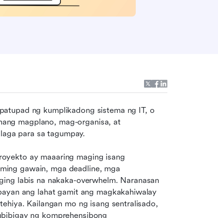
atupad ng kumplikadong sistema ng IT, o 
ang magplano, mag-organisa, at 
aga para sa tagumpay.
oyekto ay maaaring maging isang 
ming gawain, mga deadline, mga 
ging labis na nakaka-overwhelm. Naranasan 
ybayan ang lahat gamit ang magkakahiwalay 
ehiya. Kailangan mo ng isang sentralisado, 
gbibigay ng komprehensibong 