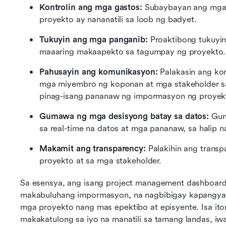
Kontrolin ang mga gastos: 
Subaybayan ang mga g
proyekto ay nananatili sa loob ng badyet.
Tukuyin ang mga panganib:
 Proaktibong tukuyi
maaaring makaapekto sa tagumpay ng proyekto.
Pahusayin ang komunikasyon: 
Palakasin ang ko
mga miyembro ng koponan at mga stakeholder sa
pinag-isang pananaw ng impormasyon ng proyek
Gumawa ng mga desisyong batay sa datos: 
Gum
sa real-time na datos at mga pananaw, sa halip
Makamit ang transparency:
 Palakihin ang trans
proyekto at sa mga stakeholder.
Sa esensya, ang isang project management dashboard
makabuluhang impormasyon, na nagbibigay kapangyari
mga proyekto nang mas epektibo at episyente. Isa i
makakatulong sa iyo na manatili sa tamang landas, iw