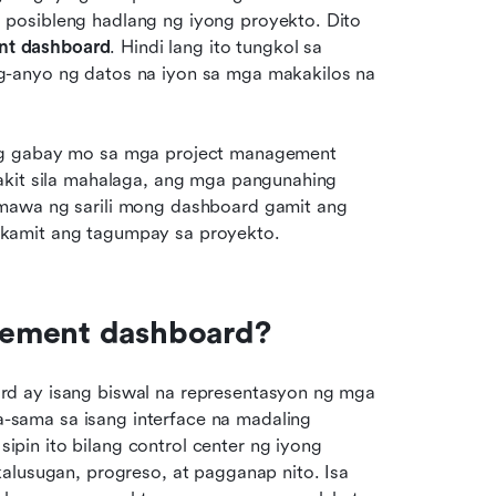
posibleng hadlang ng iyong proyekto. Dito 
nt dashboard
. Hindi lang ito tungkol sa 
-anyo ng datos na iyon sa mga makakilos na 
ng gabay mo sa mga project management 
akit sila mahalaga, ang mga pangunahing 
mawa ng sarili mong dashboard gamit ang 
kamit ang tagumpay sa proyekto.
gement dashboard?
d ay isang biswal na representasyon ng mga 
sama sa isang interface na madaling 
 Isipin ito bilang control center ng iyong 
alusugan, progreso, at pagganap nito. Isa 