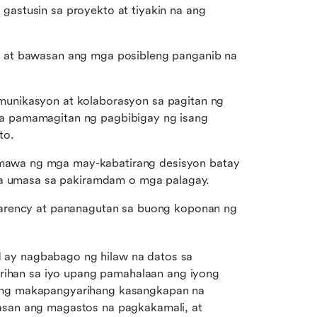
astusin sa proyekto at tiyakin na ang 
n at bawasan ang mga posibleng panganib na 
munikasyon at kolaborasyon sa pagitan ng 
 pamamagitan ng pagbibigay ng isang 
to.
awa ng mga may-kabatirang desisyon batay 
 na umasa sa pakiramdam o mga palagay.
parency at pananagutan sa buong koponan ng 
 ay nagbabago ng hilaw na datos sa 
han sa iyo upang pamahalaan ang iyong 
tong makapangyarihang kasangkapan na 
asan ang magastos na pagkakamali, at 