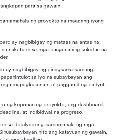
sangkapan para sa gawain.
 pamamahala ng proyekto na maaaring iyong 
oard ay nagbibigay ng mataas na antas na 
 na nakatuon sa mga pangunahing sukatan na 
der. 
to ay nagbibigay ng pinagsama-samang 
papahintulot sa iyo na subaybayan ang 
kanilang pangkalahatang progreso, alokasyon ng mga mapagkukunan, at paggamit ng badyet. 
ro ng koponan ng proyekto, ang dashboard 
eadline, at indibidwal na progreso. 
uon sa detalyadong pamamahala ng mga 
 Sinusubaybayan nito ang katayuan ng gawain, 
 at mga deadline. 