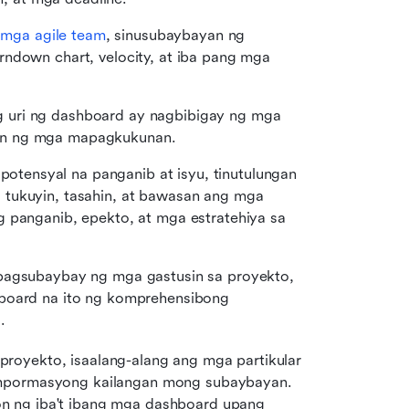
 
mga agile team
, sinusubaybayan ng 
ndown chart, velocity, at iba pang mga 
 uri ng dashboard ay nagbibigay ng mga 
on ng mga mapagkukunan. 
otensyal na panganib at isyu, tinutulungan 
tukuyin, tasahin, at bawasan ang mga 
 panganib, epekto, at mga estratehiya sa 
pagsubaybay ng mga gastusin sa proyekto, 
board na ito ng komprehensibong 
. 
royekto, isaalang-alang ang mga partikular 
impormasyong kailangan mong subaybayan. 
n ng iba't ibang mga dashboard upang 