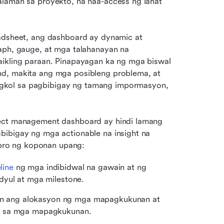
alaman sa proyekto, na naa-access ng lahat 
adsheet, ang dashboard ay dynamic at 
aph, gauge, at mga talahanayan na 
aikling paraan. Pinapayagan ka ng mga biswal 
d, makita ang mga posibleng problema, at 
gkol sa pagbibigay ng tamang impormasyon, 
ject management dashboard ay hindi lamang 
bibigay ng mga actionable na insight na 
bro ng koponan upang:
line
 ng mga indibidwal na gawain at ng 
dyul at mga milestone.
in ang alokasyon ng mga mapagkukunan at 
an sa mga mapagkukunan.