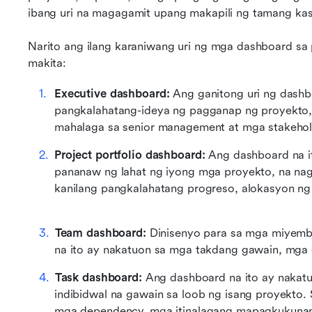
ibang uri na magagamit upang makapili ng tamang ka
Narito ang ilang karaniwang uri ng mga dashboard sa
makita:
Executive dashboard: 
Ang ganitong uri ng dashb
pangkalahatang-ideya ng pagganap ng proyekto,
mahalaga sa senior management at mga stakehol
Project portfolio dashboard: 
Ang dashboard na i
pananaw ng lahat ng iyong mga proyekto, na nag
Team dashboard: 
Dinisenyo para sa mga miyemb
na ito ay nakatuon sa mga takdang gawain, mga d
Task dashboard: 
Ang dashboard na ito ay nakat
indibidwal na gawain sa loob ng isang proyekto.
mga dependency, mga itinalagang mapagkukunan,