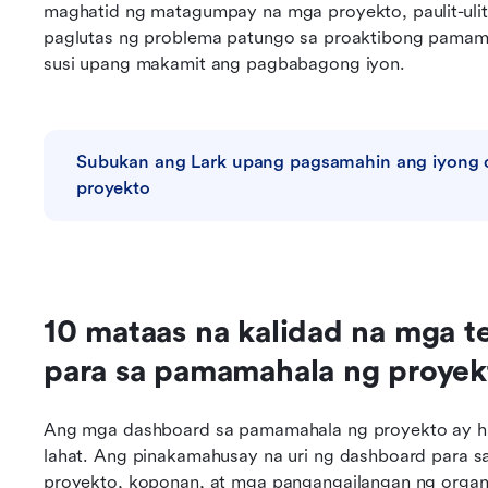
maghatid ng matagumpay na mga proyekto, paulit-ulit.
paglutas ng problema patungo sa proaktibong pamama
susi upang makamit ang pagbabagong iyon. 
Subukan ang Lark upang pagsamahin ang iyong d
proyekto
10 mataas na kalidad na mga t
para sa pamamahala ng proyekt
Ang mga dashboard sa pamamahala ng proyekto ay hin
lahat. Ang pinakamahusay na uri ng dashboard para sa 
proyekto, koponan, at mga pangangailangan ng organi