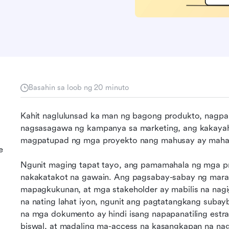
Basahin sa loob ng 20 minuto
Kahit naglulunsad ka man ng bagong produkto, nagpap
nagsasagawa ng kampanya sa marketing, ang kakayah
magpatupad ng mga proyekto nang mahusay ay mahal
e
Ngunit maging tapat tayo, ang pamamahala ng mga pr
nakakatakot na gawain. Ang pagsabay-sabay ng mara
mapagkukunan, at mga stakeholder ay mabilis na nagi
na nating lahat iyon, ngunit ang pagtatangkang suba
na mga dokumento ay hindi isang napapanatiling estrat
biswal, at madaling ma-access na kasangkapan na na