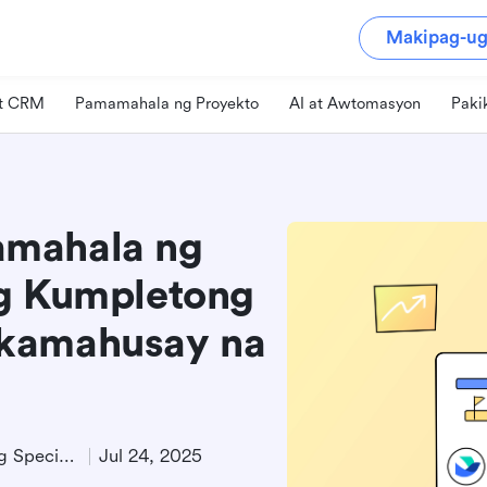
Makipag-ug
at CRM
Pamamahala ng Proyekto
AI at Awtomasyon
Paki
amahala ng
ng Kumpletong
akamahusay na
Technical Product Marketing Specialist
Jul 24, 2025