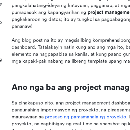
y
pangkalahatang-ideya ng katayuan, pagganap, at mga 
pumapasok ang kapangyarihan ng 
project manageme
pagkakaroon ng datos; ito ay tungkol sa pagbabagong
o
pananaw!
Ang blog post na ito ay magsisilbing komprehensibo
dashboard. Tatalakayin natin kung ano ang mga ito, b
elemento na nagpapabisa sa kanila, at kung paano gu
g
mga kapaki-pakinabang na libreng template upang ma
Ano nga ba ang project mana
Sa pinakapuso nito, ang project management dashboar
pangunahing impormasyon ng proyekto, na pinagsama-
maunawaan sa 
proseso ng pamamahala ng proyekto
.
proyekto, na nagbibigay ng real-time na snapshot ng k