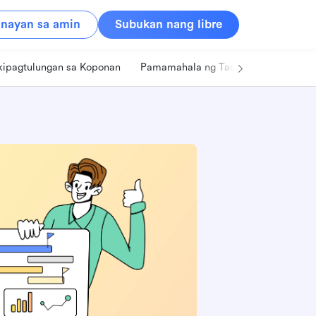
nayan sa amin
Subukan nang libre
kipagtulungan sa Koponan
Pamamahala ng Tao
Retail
Pa