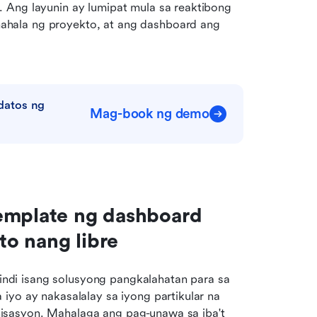
 Ang layunin ay lumipat mula sa reaktibong 
hala ng proyekto, at ang dashboard ang 
atos ng 
Mag-book ng demo
emplate ng dashboard 
o nang libre
di isang solusyong pangkalahatan para sa 
iyo ay nakasalalay sa iyong partikular na 
sasyon. Mahalaga ang pag-unawa sa iba't 