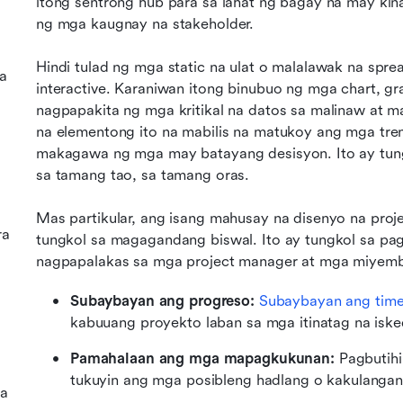
itong sentrong hub para sa lahat ng bagay na may kin
ng mga kaugnay na stakeholder.
Hindi tulad ng mga static na ulat o malalawak na spre
a
interactive. Karaniwan itong binubuo ng mga chart, gr
nagpapakita ng mga kritikal na datos sa malinaw at m
na elementong ito na mabilis na matukoy ang mga tren
makagawa ng mga may batayang desisyon. Ito ay tun
sa tamang tao, sa tamang oras.
Mas partikular, ang isang mahusay na disenyo na pro
ra
tungkol sa magagandang biswal. Ito ay tungkol sa pag
nagpapalakas sa mga project manager at mga miyem
Subaybayan ang progreso: 
Subaybayan ang time
kabuuang proyekto laban sa mga itinatag na iske
Pamahalaan ang mga mapagkukunan: 
Pagbutih
tukuyin ang mga posibleng hadlang o kakulang
ga