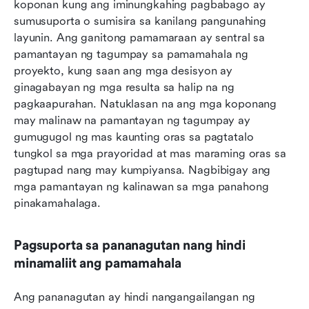
koponan kung ang iminungkahing pagbabago ay 
sumusuporta o sumisira sa kanilang pangunahing 
layunin. Ang ganitong pamamaraan ay sentral sa 
pamantayan ng tagumpay sa pamamahala ng 
proyekto, kung saan ang mga desisyon ay 
ginagabayan ng mga resulta sa halip na ng 
pagkaapurahan. Natuklasan na ang mga koponang 
may malinaw na pamantayan ng tagumpay ay 
gumugugol ng mas kaunting oras sa pagtatalo 
tungkol sa mga prayoridad at mas maraming oras sa 
pagtupad nang may kumpiyansa. Nagbibigay ang 
mga pamantayan ng kalinawan sa mga panahong 
pinakamahalaga.
Pagsuporta sa pananagutan nang hindi 
minamaliit ang pamamahala
Ang pananagutan ay hindi nangangailangan ng 