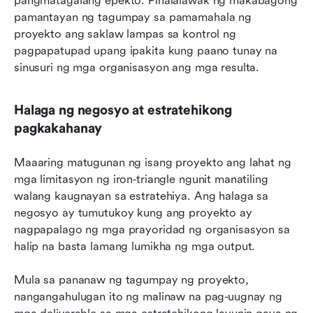
pangmatagalang epekto. Pinalalawak ng makabagong 
pamantayan ng tagumpay sa pamamahala ng 
proyekto ang saklaw lampas sa kontrol ng 
pagpapatupad upang ipakita kung paano tunay na 
sinusuri ng mga organisasyon ang mga resulta.
Halaga ng negosyo at estratehikong 
pagkakahanay
Maaaring matugunan ng isang proyekto ang lahat ng 
mga limitasyon ng iron‑triangle ngunit manatiling 
walang kaugnayan sa estratehiya. Ang halaga sa 
negosyo ay tumutukoy kung ang proyekto ay 
nagpapalago ng mga prayoridad ng organisasyon sa 
halip na basta lamang lumikha ng mga output.
Mula sa pananaw ng tagumpay ng proyekto, 
nangangahulugan ito ng malinaw na pag-uugnay ng 