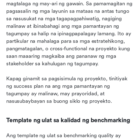
magtalaga ng may-ari ng gawain. Sa pamamagitan ng 
pagsasalin ng mga layunin sa mataas na antas tungo 
sa nasusukat na mga tagapagpahiwatig, nagiging 
malinaw at ibinabahagi ang mga pamantayan ng 
tagumpay sa halip na ipinagpapalagay lamang. Ito ay 
partikular na mahalaga para sa mga estratehikong, 
pangmatagalan, o cross‑functional na proyekto kung 
saan maaaring magkaiba ang pananaw ng mga 
stakeholder sa kahulugan ng tagumpay.
Kapag ginamit sa pagsisimula ng proyekto, tinitiyak 
ng success plan na ang mga pamantayan ng 
tagumpay ay malinaw, may prayoridad, at 
nasusubaybayan sa buong siklo ng proyekto.
Template ng ulat sa kalidad ng benchmarking
Ang template ng ulat sa benchmarking quality ay 