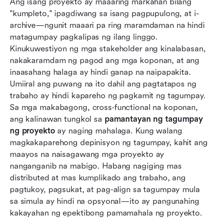
Ang isang proyekto ay maaaring markahan bilang 
proyekto batay sa iron triangle
"kumpleto," ipagdiwang sa isang pagpupulong, at i-
Pinalawak na pamantayan ng tagumpay ng
archive—ngunit maaari pa ring maramdaman na hindi 
proyekto lampas sa iron triangle
matagumpay pagkalipas ng ilang linggo. 
Kinukuwestiyon ng mga stakeholder ang kinalabasan, 
Mga halimbawa ng pamantayan ng tagumpay
nakakaramdam ng pagod ang mga koponan, at ang 
ng proyekto ayon sa uri ng proyekto
inaasahang halaga ay hindi ganap na naipapakita. 
Umiiral ang puwang na ito dahil ang pagtatapos ng 
Handa‑gamitin na mga template ng pamantayan
trabaho ay hindi kapareho ng pagkamit ng tagumpay. 
sa tagumpay ng proyekto
Sa mga makabagong, cross‑functional na koponan, 
Paano tinutulungan ng Lark ang mga koponan
ang kalinawan tungkol sa 
pamantayan ng tagumpay 
na tukuyin at isakatuparan ang mga
ng proyekto
 ay naging mahalaga. Kung walang 
pamantayan ng tagumpay ng proyekto
magkakaparehong depinisyon ng tagumpay, kahit ang 
maayos na naisagawang mga proyekto ay 
Karaniwang mga hamon sa pagtukoy at
nanganganib na mabigo. Habang nagiging mas 
paggamit ng pamantayan ng tagumpay ng
distributed at mas kumplikado ang trabaho, ang 
proyekto
pagtukoy, pagsukat, at pag-align sa tagumpay mula 
sa simula ay hindi na opsyonal—ito ay pangunahing 
Paano suriin ang tagumpay ng proyekto
kakayahan ng epektibong pamamahala ng proyekto.
pagkatapos ng paghahatid