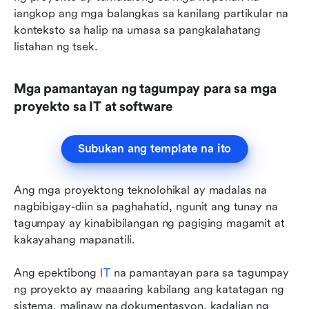
iangkop ang mga balangkas sa kanilang partikular na 
konteksto sa halip na umasa sa pangkalahatang 
listahan ng tsek.
Mga pamantayan ng tagumpay para sa mga 
proyekto sa IT at software
Subukan ang template na ito
Ang mga proyektong teknolohikal ay madalas na 
nagbibigay-diin sa paghahatid, ngunit ang tunay na 
tagumpay ay kinabibilangan ng pagiging magamit at 
kakayahang mapanatili.
Ang epektibong 
IT
 na pamantayan para sa tagumpay 
ng proyekto ay maaaring kabilang ang katatagan ng 
sistema, malinaw na dokumentasyon, kadalian ng 