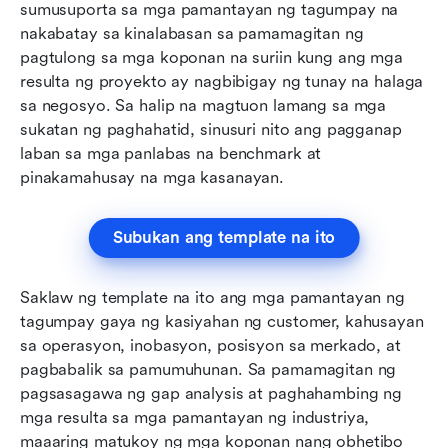
sumusuporta sa mga pamantayan ng tagumpay na 
nakabatay sa kinalabasan sa pamamagitan ng 
pagtulong sa mga koponan na suriin kung ang mga 
resulta ng proyekto ay nagbibigay ng tunay na halaga 
sa negosyo. Sa halip na magtuon lamang sa mga 
sukatan ng paghahatid, sinusuri nito ang pagganap 
laban sa mga panlabas na benchmark at 
pinakamahusay na mga kasanayan.
Subukan ang template na ito
Saklaw ng template na ito ang mga pamantayan ng 
tagumpay gaya ng kasiyahan ng customer, kahusayan 
sa operasyon, inobasyon, posisyon sa merkado, at 
pagbabalik sa pamumuhunan. Sa pamamagitan ng 
pagsasagawa ng gap analysis at paghahambing ng 
mga resulta sa mga pamantayan ng industriya, 
maaaring matukoy ng mga koponan nang obhetibo 