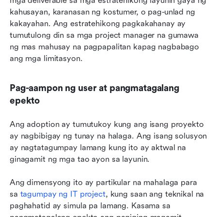
mga deliverable sa mga estratehikong layunin gaya ng 
kahusayan, karanasan ng kostumer, o pag-unlad ng 
kakayahan. Ang estratehikong pagkakahanay ay 
tumutulong din sa mga project manager na gumawa 
ng mas mahusay na pagpapalitan kapag nagbabago 
ang mga limitasyon.
Pag-aampon ng user at pangmatagalang 
epekto
Ang adoption ay tumutukoy kung ang isang proyekto 
ay nagbibigay ng tunay na halaga. Ang isang solusyon 
ay nagtatagumpay lamang kung ito ay aktwal na 
ginagamit ng mga tao ayon sa layunin.
Ang dimensyong ito ay partikular na mahalaga para 
sa 
tagumpay ng IT project
, kung saan ang teknikal na 
paghahatid ay simula pa lamang. Kasama sa 