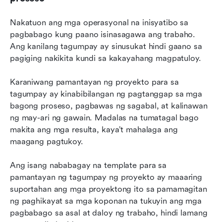
Nakatuon ang mga operasyonal na inisyatibo sa 
pagbabago kung paano isinasagawa ang trabaho. 
Ang kanilang tagumpay ay sinusukat hindi gaano sa 
pagiging nakikita kundi sa kakayahang magpatuloy.
Karaniwang pamantayan ng proyekto para sa 
tagumpay ay kinabibilangan ng pagtanggap sa mga 
bagong proseso, pagbawas ng sagabal, at kalinawan 
ng may-ari ng gawain. Madalas na tumatagal bago 
makita ang mga resulta, kaya’t mahalaga ang 
maagang pagtukoy.
Ang isang nababagay na template para sa 
pamantayan ng tagumpay ng proyekto ay maaaring 
suportahan ang mga proyektong ito sa pamamagitan 
ng paghikayat sa mga koponan na tukuyin ang mga 
pagbabago sa asal at daloy ng trabaho, hindi lamang 