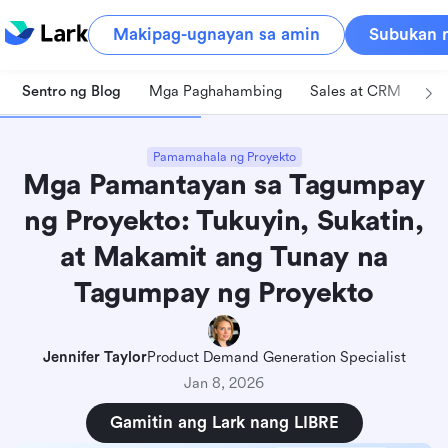
Makipag-ugnayan sa amin
Subukan n
Sentro ng Blog
Mga Paghahambing
Sales at CRM
Pa
Pamamahala ng Proyekto
Mga Pamantayan sa Tagumpay
ng Proyekto: Tukuyin, Sukatin,
at Makamit ang Tunay na
Tagumpay ng Proyekto
Jennifer Taylor
Product Demand Generation Specialist
Jan 8, 2026
Gamitin ang Lark nang LIBRE