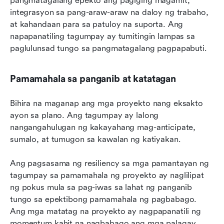
pangmatagalang epekto ang pagiging magamit, 
integrasyon sa pang-araw-araw na daloy ng trabaho, 
at kahandaan para sa patuloy na suporta. Ang 
napapanatiling tagumpay ay tumitingin lampas sa 
paglulunsad tungo sa pangmatagalang pagpapabuti.
Pamamahala sa panganib at katatagan
Bihira na maganap ang mga proyekto nang eksakto 
ayon sa plano. Ang tagumpay ay lalong 
nangangahulugan ng kakayahang mag-anticipate, 
sumalo, at tumugon sa kawalan ng katiyakan.
Ang pagsasama ng resiliency sa mga pamantayan ng 
tagumpay sa pamamahala ng proyekto ay naglilipat 
ng pokus mula sa pag-iwas sa lahat ng panganib 
tungo sa epektibong pamamahala ng pagbabago. 
Ang mga matatag na proyekto ay nagpapanatili ng 
momentum kahit na nagbabago ang mga palagay.