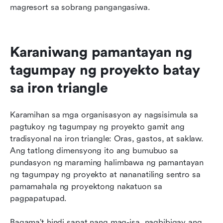
magresort sa sobrang pangangasiwa.
Karaniwang pamantayan ng 
tagumpay ng proyekto batay 
sa iron triangle
Karamihan sa mga organisasyon ay nagsisimula sa 
pagtukoy ng tagumpay ng proyekto gamit ang 
tradisyonal na iron triangle: Oras, gastos, at saklaw. 
Ang tatlong dimensyong ito ang bumubuo sa 
pundasyon ng maraming halimbawa ng pamantayan 
ng tagumpay ng proyekto at nananatiling sentro sa 
pamamahala ng proyektong nakatuon sa 
pagpapatupad.
Bagama’t hindi sapat nang mag-isa, nagbibigay ang 