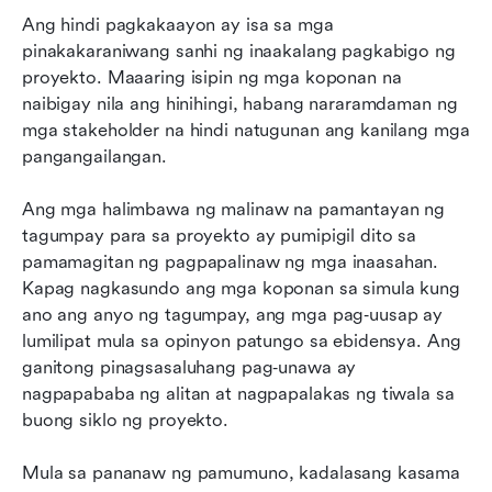
Ang hindi pagkakaayon ay isa sa mga 
pinakakaraniwang sanhi ng inaakalang pagkabigo ng 
proyekto. Maaaring isipin ng mga koponan na 
naibigay nila ang hinihingi, habang nararamdaman ng 
mga stakeholder na hindi natugunan ang kanilang mga 
pangangailangan.
Ang mga halimbawa ng malinaw na pamantayan ng 
tagumpay para sa proyekto ay pumipigil dito sa 
pamamagitan ng pagpapalinaw ng mga inaasahan. 
Kapag nagkasundo ang mga koponan sa simula kung 
ano ang anyo ng tagumpay, ang mga pag‑uusap ay 
lumilipat mula sa opinyon patungo sa ebidensya. Ang 
ganitong pinagsasaluhang pag‑unawa ay 
nagpapababa ng alitan at nagpapalakas ng tiwala sa 
buong siklo ng proyekto.
Mula sa pananaw ng pamumuno, kadalasang kasama 