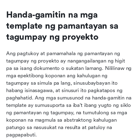
Handa‑gamitin na mga 
template ng pamantayan sa 
tagumpay ng proyekto
Ang pagtukoy at pamamahala ng pamantayan ng 
tagumpay ng proyekto ay nangangailangan ng higit 
pa sa isang dokumento o sukatan lamang. Nililinaw ng 
mga epektibong koponan ang kahulugan ng 
tagumpay sa simula pa lang, sinusubaybayan ito 
habang isinasagawa, at sinusuri ito pagkatapos ng 
paghahatid. Ang mga sumusunod na handa‑gamitin na 
template ay sumusuporta sa iba’t ibang yugto ng siklo 
ng pamantayan ng tagumpay, na tumutulong sa mga 
koponan na magmula sa abstraktong kahulugan 
patungo sa nasusukat na resulta at patuloy na 
pagpapabuti.