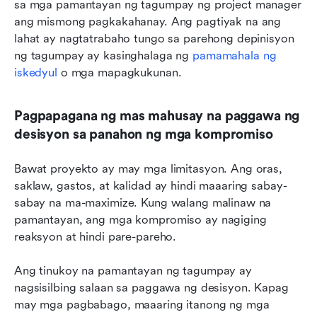
sa mga pamantayan ng tagumpay ng project manager 
ang mismong pagkakahanay. Ang pagtiyak na ang 
lahat ay nagtatrabaho tungo sa parehong depinisyon 
ng tagumpay ay kasinghalaga ng 
pamamahala ng 
iskedyul
 o mga mapagkukunan.
Pagpapagana ng mas mahusay na paggawa ng 
desisyon sa panahon ng mga kompromiso
Bawat proyekto ay may mga limitasyon. Ang oras, 
saklaw, gastos, at kalidad ay hindi maaaring sabay-
sabay na ma-maximize. Kung walang malinaw na 
pamantayan, ang mga kompromiso ay nagiging 
reaksyon at hindi pare-pareho.
Ang tinukoy na pamantayan ng tagumpay ay 
nagsisilbing salaan sa paggawa ng desisyon. Kapag 
may mga pagbabago, maaaring itanong ng mga 