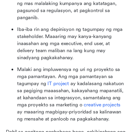
ng mas malalaking kumpanya ang katatagan, 
pagsunod sa regulasyon, at pagkontrol sa 
panganib.
Iba-iba rin ang depinisyon ng tagumpay ng mga 
stakeholder. Maaaring may kanya-kanyang 
inaasahan ang mga executive, end user, at 
delivery team maliban na lang kung may 
sinadyang pagkakahanay.
Malaki ang impluwensya ng uri ng proyekto sa 
mga pamantayan. Ang mga pamantayan sa 
tagumpay ng 
IT project
 ay kadalasang nakatuon 
sa pagiging maaasahan, kakayahang mapanatili, 
at kahandaan sa integrasyon, samantalang ang 
mga proyekto sa marketing o 
creative projects
ay maaaring magbigay-priyoridad sa kalinawan 
ng mensahe at panloob na pagkakahanay.
Dahil sa ganitong pagbabago-bago, nakikinabang ang 