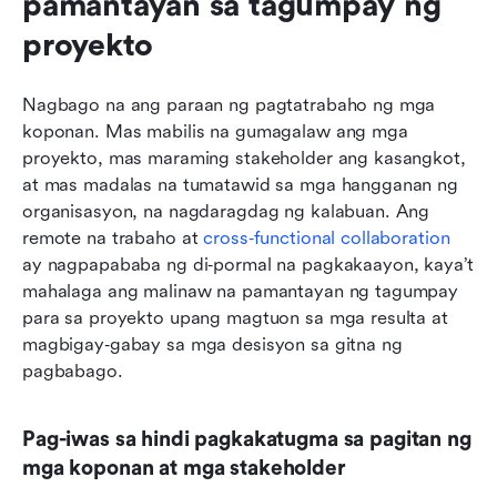
pamantayan sa tagumpay ng 
proyekto
Nagbago na ang paraan ng pagtatrabaho ng mga 
koponan. Mas mabilis na gumagalaw ang mga 
proyekto, mas maraming stakeholder ang kasangkot, 
at mas madalas na tumatawid sa mga hangganan ng 
organisasyon, na nagdaragdag ng kalabuan. Ang 
remote na trabaho at 
cross‑functional collaboration
ay nagpapababa ng di‑pormal na pagkakaayon, kaya’t 
mahalaga ang malinaw na pamantayan ng tagumpay 
para sa proyekto upang magtuon sa mga resulta at 
magbigay‑gabay sa mga desisyon sa gitna ng 
pagbabago.
Pag-iwas sa hindi pagkakatugma sa pagitan ng 
mga koponan at mga stakeholder