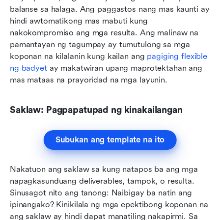
balanse sa halaga. Ang paggastos nang mas kaunti ay 
hindi awtomatikong mas mabuti kung 
nakokompromiso ang mga resulta. Ang malinaw na 
pamantayan ng tagumpay ay tumutulong sa mga 
koponan na kilalanin kung kailan ang 
pagiging flexible 
ng badyet
 ay makatwiran upang maprotektahan ang 
mas mataas na prayoridad na mga layunin.
Saklaw: Pagpapatupad ng kinakailangan
Subukan ang template na ito
Nakatuon ang saklaw sa kung natapos ba ang mga 
napagkasunduang deliverables, tampok, o resulta. 
Sinusagot nito ang tanong: Naibigay ba natin ang 
ipinangako? Kinikilala ng mga epektibong koponan na 
ang saklaw ay hindi dapat manatiling nakapirmi. Sa 