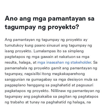
Konklusyon
Mga Madalas Itanong
Ano ang mga pamantayan sa 
tagumpay ng proyekto?
Kaugnay na pagbabasa
Ang pamantayan ng tagumpay ng proyekto ay 
tumutukoy kung paano sinusuri ang tagumpay ng 
isang proyekto. Lumalampas ito sa simpleng 
pagtatapos ng mga gawain at nakatuon sa mga 
resulta, halaga, at
 mga inaasahan ng stakeholder
. Sa 
pamamahala ng proyekto gamit ang pamantayan ng 
tagumpay, nagsisilbi itong magkakaparehong 
sanggunian na gumagabay sa mga desisyon mula sa 
pagpaplano hanggang sa paghahatid at pagsusuri 
pagkatapos ng proyekto. Nililinaw ng pamantayan ng 
tagumpay ang pagkakaiba sa pagitan ng pagtatapos 
ng trabaho at tunay na paghahatid ng halaga, na 