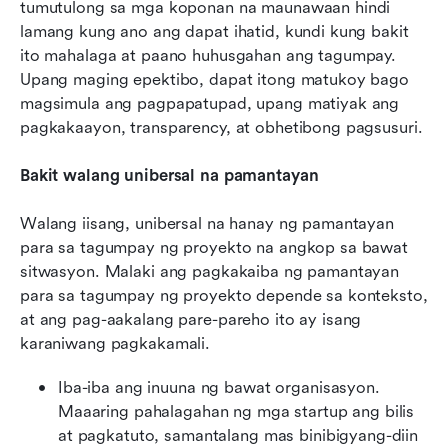
tumutulong sa mga koponan na maunawaan hindi 
lamang kung ano ang dapat ihatid, kundi kung bakit 
ito mahalaga at paano huhusgahan ang tagumpay. 
Upang maging epektibo, dapat itong matukoy bago 
magsimula ang pagpapatupad, upang matiyak ang 
pagkakaayon, transparency, at obhetibong pagsusuri.
Bakit walang unibersal na pamantayan
Walang iisang, unibersal na hanay ng pamantayan 
para sa tagumpay ng proyekto na angkop sa bawat 
sitwasyon. Malaki ang pagkakaiba ng pamantayan 
para sa tagumpay ng proyekto depende sa konteksto, 
at ang pag-aakalang pare-pareho ito ay isang 
karaniwang pagkakamali.
Iba-iba ang inuuna ng bawat organisasyon. 
Maaaring pahalagahan ng mga startup ang bilis 
at pagkatuto, samantalang mas binibigyang-diin 