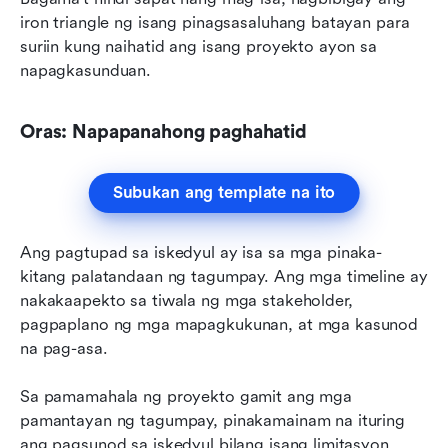
iron triangle ng isang pinagsasaluhang batayan para 
suriin kung naihatid ang isang proyekto ayon sa 
napagkasunduan.
Oras: Napapanahong paghahatid
Subukan ang template na ito
Ang pagtupad sa iskedyul ay isa sa mga pinaka-
kitang palatandaan ng tagumpay. Ang mga timeline ay 
nakakaapekto sa tiwala ng mga stakeholder, 
pagpaplano ng mga mapagkukunan, at mga kasunod 
na pag-asa.
Sa pamamahala ng proyekto gamit ang mga 
pamantayan ng tagumpay, pinakamainam na ituring 
ang pagsunod sa iskedyul bilang isang limitasyon 