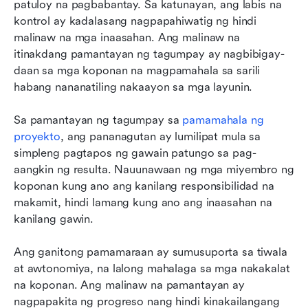
patuloy na pagbabantay. Sa katunayan, ang labis na 
kontrol ay kadalasang nagpapahiwatig ng hindi 
malinaw na mga inaasahan. Ang malinaw na 
itinakdang pamantayan ng tagumpay ay nagbibigay-
daan sa mga koponan na magpamahala sa sarili 
habang nananatiling nakaayon sa mga layunin.
Sa pamantayan ng tagumpay sa 
pamamahala ng 
proyekto
, ang pananagutan ay lumilipat mula sa 
simpleng pagtapos ng gawain patungo sa pag-
aangkin ng resulta. Nauunawaan ng mga miyembro ng 
koponan kung ano ang kanilang responsibilidad na 
makamit, hindi lamang kung ano ang inaasahan na 
kanilang gawin.
Ang ganitong pamamaraan ay sumusuporta sa tiwala 
at awtonomiya, na lalong mahalaga sa mga nakakalat 
na koponan. Ang malinaw na pamantayan ay 
nagpapakita ng progreso nang hindi kinakailangang 