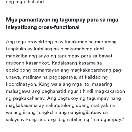
ang mga ihahatid.
Mga pamantayan ng tagumpay para sa mga 
inisyatibang cross-functional
Ang mga proyektong may kinalaman sa maraming 
tungkulin ay kabilang sa pinakamahirap dahil 
magkaiba ang anyo ng tagumpay para sa bawat 
grupong kasangkot. Kadalasang kasama sa 
epektibong pamantayan ang magkakaparehong pag-
unawa, malinaw na pagpapasya, at kalidad ng 
koordinasyon. Kung wala ang mga ito, maaaring 
maisagawa ang paghahatid ngunit hindi magkakaroon 
ng pagkakahanay. Ang pagtukoy ng tagumpay nang 
magkakasama ay nakatutulong upang matiyak na 
walang iisang tungkulin ang nangingibabaw sa 
salaysay kung ano ang ibig sabihin ng “matagumpay.”