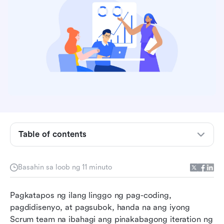
Ano ang sprint review meeting?
Table of contents
Para saan ang mga pagpupulong ng sprint
review?
Basahin sa loob ng 11 minuto
Sino ang kasali sa isang pulong para sa
pagsusuri ng sprint?
Pagkatapos ng ilang linggo ng pag-coding, 
pagdidisenyo, at pagsubok, handa na ang iyong 
Sprint review meeting pinakamahusay na mga
Scrum team na ibahagi ang pinakabagong iteration ng 
kasanayan para sa Scrum Masters at Product