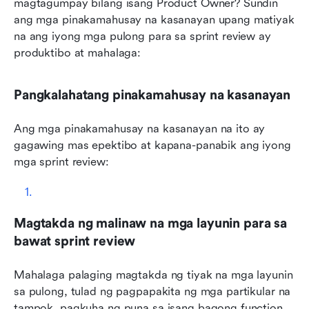
magtagumpay bilang isang Product Owner? Sundin 
ang mga pinakamahusay na kasanayan upang matiyak 
na ang iyong mga pulong para sa sprint review ay 
produktibo at mahalaga:
Pangkalahatang pinakamahusay na kasanayan
Ang mga pinakamahusay na kasanayan na ito ay 
gagawing mas epektibo at kapana-panabik ang iyong 
mga sprint review:
Magtakda ng malinaw na mga layunin para sa 
bawat sprint review
Mahalaga palaging magtakda ng tiyak na mga layunin 
sa pulong, tulad ng pagpapakita ng mga partikular na 
tampok, pagkuha ng puna sa isang bagong function, 