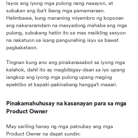
Iayos ang iyong mga pulong nang naaayon, at 
subukan ang iba't ibang mga pamamaraan. 
Halimbawa, kung maraming miyembro ng koponan 
ang nakararamdam na masyadong mahaba ang mga 
pulong, subukang hatiin ito sa mas maiikling sesyon 
na nakatuon sa isang pangunahing isyu sa bawat 
pagkakataon.
Tingnan kung ano ang pinakanaaabot sa iyong mga 
kalahok, dahil ito ay magbibigay-daan sa iyo upang 
iangkop ang iyong mga pulong upang maging 
epektibo at kapaki-pakinabang hangga't maaari.
Pinakamahuhusay na kasanayan para sa mga 
Product Owner
May sariling hanay ng mga patnubay ang mga 
Product Owner na dapat sundin: