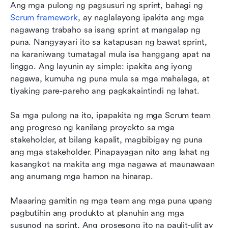
Ang mga pulong ng pagsusuri ng sprint, bahagi ng 
Scrum framework
, ay naglalayong ipakita ang mga 
nagawang trabaho sa isang sprint at mangalap ng 
puna. Nangyayari ito sa katapusan ng bawat sprint, 
na karaniwang tumatagal mula isa hanggang apat na 
linggo. Ang layunin ay simple: ipakita ang iyong 
nagawa, kumuha ng puna mula sa mga mahalaga, at 
tiyaking pare-pareho ang pagkakaintindi ng lahat.
Sa mga pulong na ito, ipapakita ng mga Scrum team 
ang progreso ng kanilang proyekto sa mga 
stakeholder, at bilang kapalit, magbibigay ng puna 
ang mga stakeholder. Pinapayagan nito ang lahat ng 
kasangkot na makita ang mga nagawa at maunawaan 
ang anumang mga hamon na hinarap.
Maaaring gamitin ng mga team ang mga puna upang 
pagbutihin ang produkto at planuhin ang mga 
susunod na sprint. Ang prosesong ito na paulit-ulit ay 