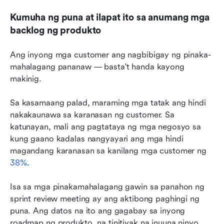
Kumuha ng puna at ilapat ito sa anumang mga 
backlog ng produkto
Ang inyong mga customer ang nagbibigay ng pinaka-
mahalagang pananaw — basta't handa kayong 
makinig.
Sa kasamaang palad, maraming mga tatak ang hindi 
nakakaunawa sa karanasan ng customer. Sa 
katunayan, mali ang pagtataya ng mga negosyo sa 
kung gaano kadalas nangyayari ang mga hindi 
magandang karanasan sa kanilang mga customer ng 
38%
.
Isa sa mga pinakamahalagang gawin sa panahon ng 
sprint review meeting ay ang aktibong paghingi ng 
puna. Ang datos na ito ang gagabay sa inyong 
roadmap ng produkto, na tinitiyak na inuuna ninyo 