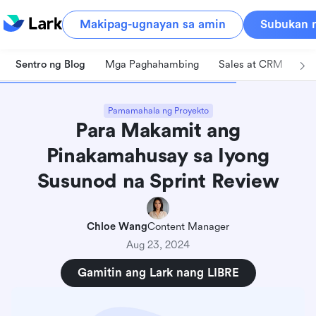
Makipag-ugnayan sa amin
Subukan n
Sentro ng Blog
Mga Paghahambing
Sales at CRM
Pa
Pamamahala ng Proyekto
Para Makamit ang
Pinakamahusay sa Iyong
Susunod na Sprint Review
Chloe Wang
Content Manager
Aug 23, 2024
Gamitin ang Lark nang LIBRE