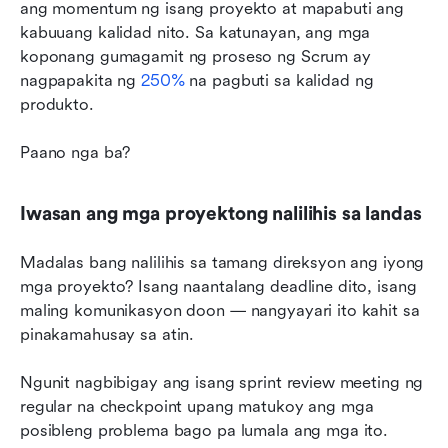
ang momentum ng isang proyekto at mapabuti ang 
kabuuang kalidad nito. Sa katunayan, ang mga 
koponang gumagamit ng proseso ng Scrum ay 
nagpapakita ng 
250%
 na pagbuti sa kalidad ng 
produkto.
Paano nga ba?
Iwasan ang mga proyektong nalilihis sa landas
Madalas bang nalilihis sa tamang direksyon ang iyong 
mga proyekto? Isang naantalang deadline dito, isang 
maling komunikasyon doon — nangyayari ito kahit sa 
pinakamahusay sa atin.
Ngunit nagbibigay ang isang sprint review meeting ng 
regular na checkpoint upang matukoy ang mga 
posibleng problema bago pa lumala ang mga ito.