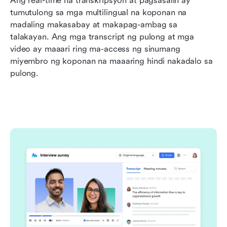
Ang real-time na transkripsyon at pagsasalin ay 
tumutulong sa mga multilingual na koponan na 
madaling makasabay at makapag-ambag sa 
talakayan. Ang mga transcript ng pulong at mga 
video ay maaari ring ma-access ng sinumang 
miyembro ng koponan na maaaring hindi nakadalo sa 
pulong.