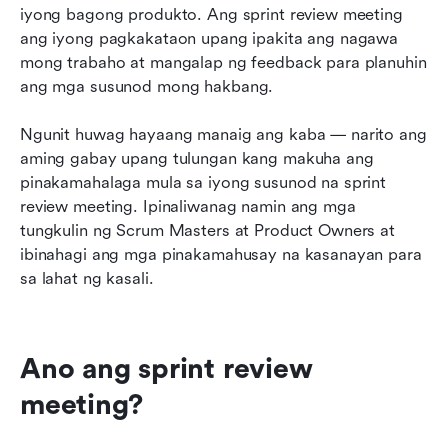
iyong bagong produkto. Ang sprint review meeting 
Owners
ang iyong pagkakataon upang ipakita ang nagawa 
Mga bagay na HUWAG gawin sa iyong susunod
mong trabaho at mangalap ng feedback para planuhin 
na pagpupulong para sa sprint review
ang mga susunod mong hakbang.
Karaniwang mga Madalas Itanong tungkol sa
Ngunit huwag hayaang manaig ang kaba — narito ang 
mga pagpupulong ng sprint review
aming gabay upang tulungan kang makuha ang 
pinakamahalaga mula sa iyong susunod na sprint 
Maghanda at isagawa ang iyong susunod na
review meeting. Ipinaliwanag namin ang mga 
sprint review sa Lark
tungkulin ng Scrum Masters at Product Owners at 
ibinahagi ang mga pinakamahusay na kasanayan para 
sa lahat ng kasali.
Ano ang sprint review 
meeting?