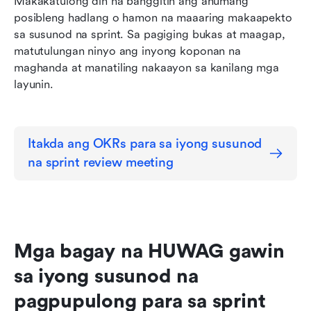
Makakatulong din na banggitin ang anumang 
posibleng hadlang o hamon na maaaring makaapekto 
sa susunod na sprint. Sa pagiging bukas at maagap, 
matutulungan ninyo ang inyong koponan na 
maghanda at manatiling nakaayon sa kanilang mga 
layunin.
Itakda ang OKRs para sa iyong susunod 
na sprint review meeting
Mga bagay na HUWAG gawin 
sa iyong susunod na 
pagpupulong para sa sprint 