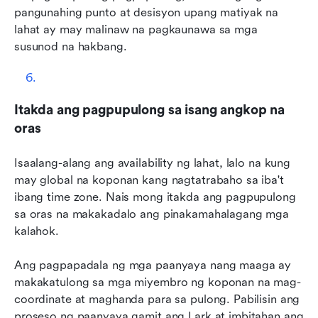
pangunahing punto at desisyon upang matiyak na 
lahat ay may malinaw na pagkaunawa sa mga 
susunod na hakbang.
Itakda ang pagpupulong sa isang angkop na 
oras
Isaalang-alang ang availability ng lahat, lalo na kung 
may global na koponan kang nagtatrabaho sa iba't 
ibang time zone. Nais mong itakda ang pagpupulong 
sa oras na makakadalo ang pinakamahalagang mga 
kalahok.
Ang pagpapadala ng mga paanyaya nang maaga ay 
makakatulong sa mga miyembro ng koponan na mag-
coordinate at maghanda para sa pulong. Pabilisin ang 
proseso ng paanyaya gamit ang Lark at imbitahan ang 