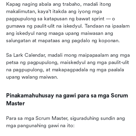
Kapag naging abala ang trabaho, madali itong 
makalimutan, kaya't itakda ang iyong mga 
pagpupulong sa katapusan ng bawat sprint — o 
gumawa ng paulit-ulit na iskedyul. Tandaan na ipaalam 
ang iskedyul nang maaga upang maiwasan ang 
salungatan at mapataas ang pagdalo ng koponan.
Sa Lark Calendar, madali mong maipapaalam ang mga 
petsa ng pagpupulong, maiskedyul ang mga paulit-ulit 
na pagpupulong, at makapagpadala ng mga paalala 
upang walang maiwan.
Pinakamahuhusay na gawi para sa mga Scrum 
Master
Para sa mga Scrum Master, siguraduhing sundin ang 
mga pangunahing gawi na ito: