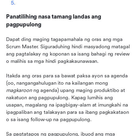
Panatilihing nasa tamang landas ang 
pagpupulong
Dapat ding maging tagapamahala ng oras ang mga 
Scrum Master. Siguraduhing hindi masyadong matagal 
ang pagtalakay ng koponan sa isang bahagi ng review 
o malihis sa mga hindi pagkakaunawaan.
Itakda ang oras para sa bawat paksa ayon sa agenda 
(oo, nangangahulugan ito na kailangan mong 
magkaroon
 ng agenda) upang maging produktibo at 
nakatuon ang pagpupulong. Kapag lumihis ang 
usapan, magalang na ipagbigay-alam at imungkahi na 
ipagpaliban ang talakayan para sa ibang pagkakataon 
o sa isang follow-up na pagpupulong.
Sa pagtatapos ng pagpupulong, ibuod ang mga 