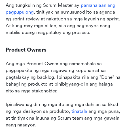
Ang tungkulin ng Scrum Master ay 
pamahalaan ang 
pagpupulong
, tinitiyak na sumusunod ito sa agenda 
ng sprint review at nakatuon sa mga layunin ng sprint. 
At kung may mga alitan, sila ang nag-aayos nang 
mabilis upang magpatuloy ang proseso.
Product Owners
Ang mga Product Owner ang namamahala sa 
pagpapakita ng mga nagawa ng koponan at sa 
pagtalakay ng backlog. Ipinapakita nila ang "Done" na 
bahagi ng produkto at binibigyang-diin ang halaga 
nito sa mga stakeholder.
Ipinaliwanag din ng mga ito ang mga dahilan sa likod 
ng mga desisyon sa produkto, 
tinatala
 ang mga puna, 
at tinitiyak na inuuna ng Scrum team ang mga gawain 
nang naaayon.