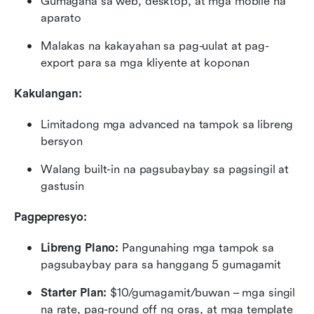
Gumagana sa web, desktop, at mga mobile na 
aparato
Malakas na kakayahan sa pag-uulat at pag-
export para sa mga kliyente at koponan
Kakulangan:
Limitadong mga advanced na tampok sa libreng 
bersyon
Walang built-in na pagsubaybay sa pagsingil at 
gastusin
Pagpepresyo:
Libreng Plano:
 Pangunahing mga tampok sa 
pagsubaybay para sa hanggang 5 gumagamit
Starter Plan:
 $10/gumagamit/buwan – mga singil 
na rate, pag-round off ng oras, at mga template 