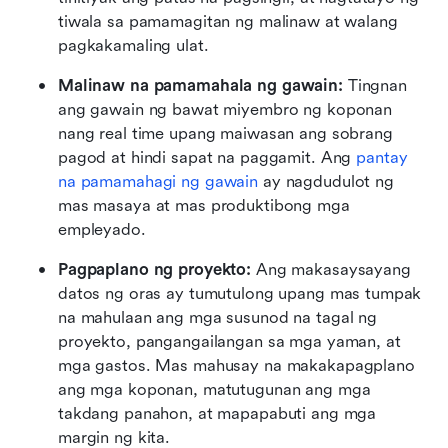
tiwala sa pamamagitan ng malinaw at walang 
pagkakamaling ulat.
Malinaw na pamamahala ng gawain:
 Tingnan 
ang gawain ng bawat miyembro ng koponan 
nang real time upang maiwasan ang sobrang 
pagod at hindi sapat na paggamit. Ang 
pantay 
na pamamahagi ng gawain
 ay nagdudulot ng 
mas masaya at mas produktibong mga 
empleyado.
Pagpaplano ng proyekto:
 Ang makasaysayang 
datos ng oras ay tumutulong upang mas tumpak 
na mahulaan ang mga susunod na tagal ng 
proyekto, pangangailangan sa mga yaman, at 
mga gastos. Mas mahusay na makakapagplano 
ang mga koponan, matutugunan ang mga 
takdang panahon, at mapapabuti ang mga 
margin ng kita.