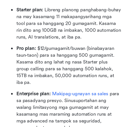
Starter plan: 
Libreng planong panghabang-buhay 
na may kasamang 11 makapangyarihang mga 
tool para sa hanggang 20 gumagamit. Kasama 
rin dito ang 100GB na imbakan, 1000 automation 
runs, AI translations, at iba pa.
Pro plan: 
$12/gumagamit/buwan (binabayaran 
taun-taon) para sa hanggang 500 gumagamit. 
Kasama dito ang lahat ng nasa Starter plus 
group calling para sa hanggang 500 kalahok, 
15TB na imbakan, 50,000 automation runs, at 
iba pa.
Enterprise plan: 
Makipag-ugnayan sa sales
 para 
sa pasadyang presyo. Sinusuportahan ang 
walang limitasyong mga gumagamit at may 
kasamang mas maraming automation runs at 
mga advanced na tampok sa seguridad, 