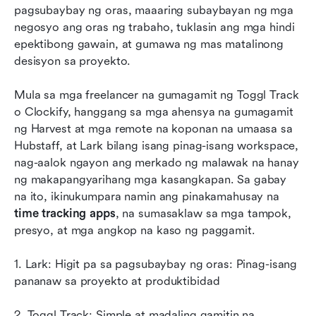
mga hiwalay na tagasubaybay ng oras
pagsubaybay ng oras, maaaring subaybayan ng mga 
negosyo ang oras ng trabaho, tuklasin ang mga hindi 
Kung paano namin sinuri ang pinakamahusay na
epektibong gawain, at gumawa ng mas matalinong 
mga app sa pagsubaybay ng oras
desisyon sa proyekto.
Konklusyon
Mula sa mga freelancer na gumagamit ng Toggl Track 
Mga Madalas Itanong
o Clockify, hanggang sa mga ahensya na gumagamit 
ng Harvest at mga remote na koponan na umaasa sa 
May kaugnayang pagbasa
Hubstaff, at Lark bilang isang pinag-isang workspace, 
nag-aalok ngayon ang merkado ng malawak na hanay 
ng makapangyarihang mga kasangkapan. Sa gabay 
na ito, ikinukumpara namin ang pinakamahusay na 
time tracking apps
, na sumasaklaw sa mga tampok, 
presyo, at mga angkop na kaso ng paggamit.
1. Lark: Higit pa sa pagsubaybay ng oras: Pinag-isang 
pananaw sa proyekto at produktibidad
2. Toggl Track: Simple at madaling gamitin na 