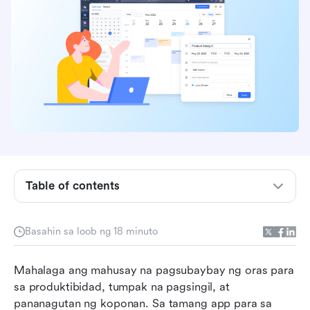
Table of contents
Ano ang isang time tracking app?
Basahin sa loob ng 18 minuto
Bakit kailangan ng iyong koponan ng isang app
para sa pagsubaybay ng oras
Mahalaga ang mahusay na pagsubaybay ng oras para 
sa produktibidad, tumpak na pagsingil, at 
Bakit pinipili ng mga koponan ang Lark kaysa sa
pananagutan ng koponan. Sa tamang app para sa 