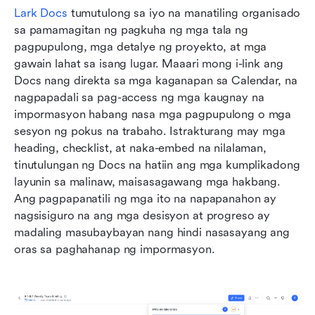
Lark Docs
 tumutulong sa iyo na manatiling organisado 
sa pamamagitan ng pagkuha ng mga tala ng 
pagpupulong, mga detalye ng proyekto, at mga 
gawain lahat sa isang lugar. Maaari mong i-link ang 
Docs nang direkta sa mga kaganapan sa Calendar, na 
nagpapadali sa pag-access ng mga kaugnay na 
impormasyon habang nasa mga pagpupulong o mga 
sesyon ng pokus na trabaho. Istrakturang may mga 
heading, checklist, at naka-embed na nilalaman, 
tinutulungan ng Docs na hatiin ang mga kumplikadong 
layunin sa malinaw, maisasagawang mga hakbang. 
Ang pagpapanatili ng mga ito na napapanahon ay 
nagsisiguro na ang mga desisyon at progreso ay 
madaling masubaybayan nang hindi nasasayang ang 
oras sa paghahanap ng impormasyon.