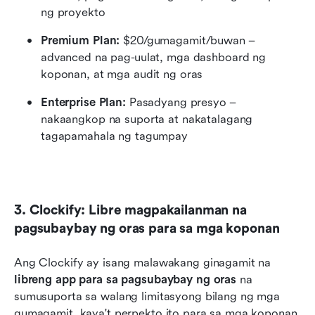
ng proyekto
Premium Plan:
 $20/gumagamit/buwan – 
advanced na pag-uulat, mga dashboard ng 
koponan, at mga audit ng oras
Enterprise Plan:
 Pasadyang presyo – 
nakaangkop na suporta at nakatalagang 
tagapamahala ng tagumpay
3. Clockify: Libre magpakailanman na 
pagsubaybay ng oras para sa mga koponan
Ang Clockify ay isang malawakang ginagamit na 
libreng app para sa pagsubaybay ng oras
 na 
sumusuporta sa walang limitasyong bilang ng mga 
gumagamit, kaya't perpekto ito para sa mga koponan 