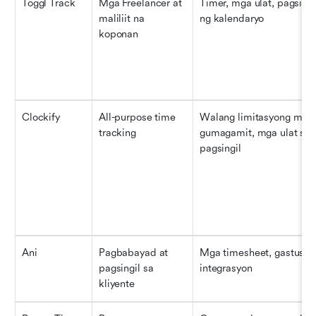
Toggl Track
Mga Freelancer at 
Timer, mga ulat, pagsi-sy
maliliit na 
ng kalendaryo
koponan
Clockify
All-purpose time 
Walang limitasyong mga 
tracking
gumagamit, mga ulat sa 
pagsingil
Ani
Pagbabayad at 
Mga timesheet, gastusin, 
pagsingil sa 
integrasyon
kliyente