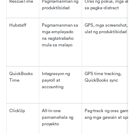
RescueTime
Pagmamanman ng 
Oras ng pokus, mga alert
produktibidad
sa pagka-distract
Hubstaff
Pagmamanman sa 
GPS, mga screenshot, mg
mga empleyado 
ulat ng produktibidad
na nagtatrabaho 
mula sa malayo
QuickBooks 
Integrasyon ng 
GPS time tracking, 
Time
payroll at 
QuickBooks sync
accounting
ClickUp
All-in-one 
Pag-track ng oras gamit 
pamamahala ng 
ang mga gawain at sprint
proyekto