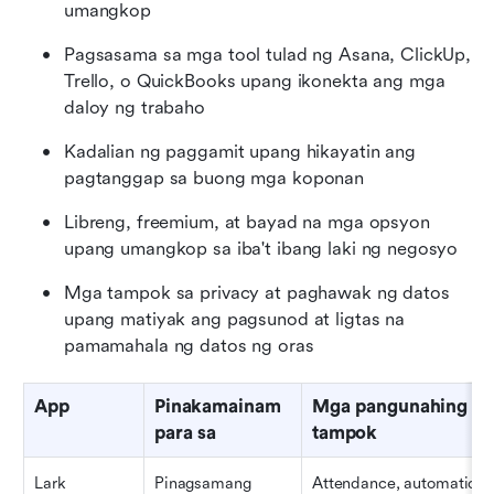
umangkop
Pagsasama sa mga tool tulad ng Asana, ClickUp, 
Trello, o QuickBooks upang ikonekta ang mga 
daloy ng trabaho
Kadalian ng paggamit upang hikayatin ang 
pagtanggap sa buong mga koponan
Libreng, freemium, at bayad na mga opsyon 
upang umangkop sa iba't ibang laki ng negosyo
Mga tampok sa privacy at paghawak ng datos 
upang matiyak ang pagsunod at ligtas na 
pamamahala ng datos ng oras
App
Pinakamainam 
Mga pangunahing 
para sa
tampok
Lark
Pinagsamang 
Attendance, automation, 