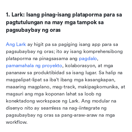
1. Lark: Isang pinag-isang plataporma para sa 
pagtutulungan na may mga tampok sa 
pagsubaybay ng oras
Ang Lark
 ay higit pa sa pagiging isang app para sa 
pagsubaybay ng oras; ito ay isang komprehensibong 
plataporma na pinagsasama ang 
pagdalo
, 
pamamahala ng proyekto
, kolaborasyon, at mga 
pananaw sa produktibidad sa isang lugar. Sa halip na 
magpalipat-lipat sa iba't ibang mga kasangkapan, 
maaaring magplano, mag-track, makipagkomunika, at 
magsuri ang mga koponan lahat sa loob ng 
konektadong workspace ng Lark. Ang modular na 
disenyo nito ay seamless na nag-iintegrate ng 
pagsubaybay ng oras sa pang-araw-araw na mga 
workflow.