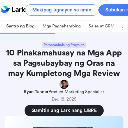
Makipag-ugnayan sa amin
Subukan n
Sentro ng Blog
Mga Paghahambing
Sales at CRM
Pa
Pamamahala ng Proyekto
10 Pinakamahusay na Mga App
sa Pagsubaybay ng Oras na
may Kumpletong Mga Review
Ryan Tanner
Product Marketing Specialist
Dec 18, 2025
Gamitin ang Lark nang LIBRE