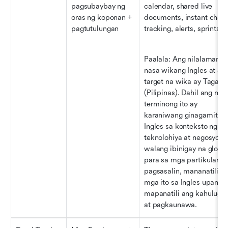
pagsubaybay ng 
calendar, shared live 
oras ng koponan + 
documents, instant chat, 
pagtutulungan
tracking, alerts, sprints
Paalala: Ang nilalaman ay
nasa wikang Ingles at ang
target na wika ay Tagalog
(Pilipinas). Dahil ang mga
terminong ito ay 
karaniwang ginagamit sa 
Ingles sa konteksto ng 
teknolohiya at negosyo, at
walang ibinigay na glossa
para sa mga partikular na
pagsasalin, mananatili an
mga ito sa Ingles upang 
mapanatili ang kahulugan
at pagkaunawa.