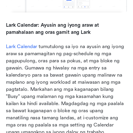
Lark Calendar: Ayusin ang iyong araw at 
pamahalaan ang oras gamit ang Lark
Lark Calendar
 tumutulong sa iyo na ayusin ang iyong 
araw sa pamamagitan ng pag-schedule ng mga 
pagpupulong, oras para sa pokus, at mga bloke ng 
gawain. Gumawa ng hiwalay na mga entry sa 
kalendaryo para sa bawat gawain upang malinaw na 
maplano ang iyong workload at maiwasan ang mga 
pagtatalo. Markahan ang mga kaganapan bilang 
"Busy" upang malaman ng mga kasamahan kung 
kailan ka hindi available. Magdagdag ng mga paalala 
sa bawat kaganapan o bloke ng oras upang 
manatiling nasa tamang landas, at i-customize ang 
mga oras ng paalala sa mga setting ng Calendar 
upang umangkop sa iyong daloy ng trabaho.