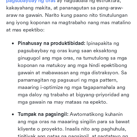
pagsubaybay ng oras
 ay nagdadala ng estruktura, 
kakayahang makita, at pananagutan sa pang-araw-
araw na gawain. Narito kung paano nito tinutulungan 
ang iyong koponan na magtrabaho nang mas matalino 
at mas epektibo:
Pinahusay na produktibidad:
 Ipinapakita ng 
pagsubaybay ng oras kung saan eksaktong 
ginugugol ang mga oras, na tumutulong sa mga 
koponan na matukoy ang mga hindi epektibong 
gawain at mabawasan ang mga distraksyon. Sa 
pamamagitan ng pagsusuri ng mga pattern, 
maaaring i-optimize ng mga tagapamahala ang 
mga daloy ng trabaho at bigyang-priyoridad ang 
mga gawain na may mataas na epekto.
Tumpak na pagsingil:
 Awtomatikong kuhanin 
ang mga oras na maaaring singilin para sa bawat 
kliyente o proyekto. Inaalis nito ang paghuhula, 
tinitiyak ang patas na pagsingil, at nagtatayo ng 